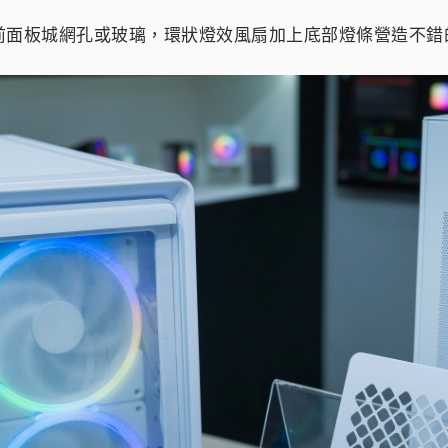
前面板城網孔或玻璃，環狀燈效風扇加上底部燈條營造不錯