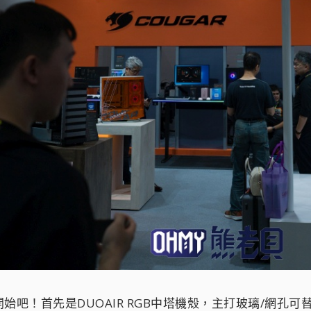
始吧！首先是DUOAIR RGB中塔機殼，主打玻璃/網孔