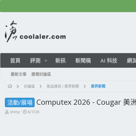
首頁
評測
新訊
新聞稿
AI 科技
網
最新文章
搜尋討論區
討論區
新品資訊 / 業界新聞
業界新聞
Computex 2026 - Cougar 
活動/展場
主
開
ohmy
6/7/26
題
始
發
日
起
期
人