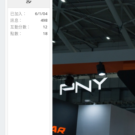
已加入
6/1/04
訊息
498
互動分數
12
點數
18