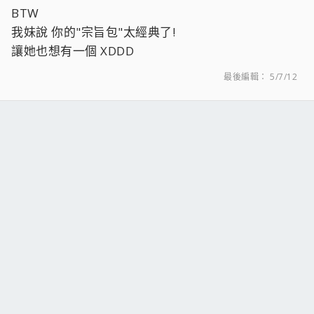
BTW
我妹說 你的"宗旨包"太經典了!
讓她也想有一個 XDDD
最後編輯：
5/7/12