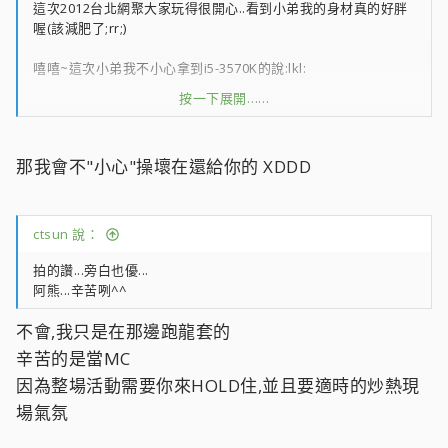
這次2012台北網聚大家玩得很開心..看到小弟我的身材真的好胖
喔(該減肥了;rr;)
嘻嘻~這次小弟我不小心拿到i5-3570K的說:lkl:
按一下展開……
可以借您U啦..租金一天新台幣1000元就好,任君使用;tongue;
下次2012台中網聚祝您中獎喔(記得要分一杯羹啊;em03;)
那我會不"小心"操壞在還給你的 XDDD
ctsun 說：
拍的讚...旁白也優...
阿熊...辛苦咧^^
不會,我只是在那邊跑龍套的
辛苦的是當MC
因為整場活動需要你來HOLD住,並且要適時的炒熱現
場氣氛