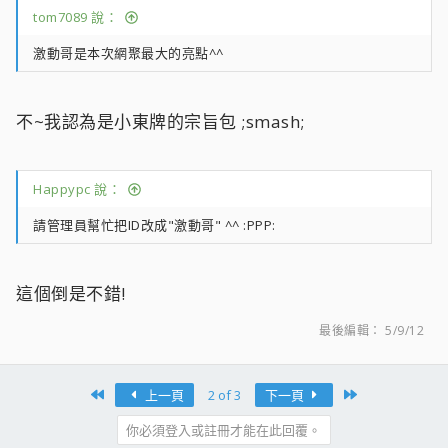
tom7089 說：
激動哥是本次網聚最大的亮點^^
不~我認為是小東牌的宗旨包 ;smash;
Happypc 說：
請管理員幫忙把ID改成"激動哥" ^^ :PPP:
這個倒是不錯!
最後編輯：
5/9/12
First
Last
上一頁
2 of 3
下一頁
你必須登入或註冊才能在此回覆。