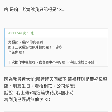
啥!是唷...老實說我只記得是1X...
a311749 說：
北極熊～還po的真長咧...
開了三次還沒把照片都開完！！＠＠
辛苦你啦！
下次換你中機殼呀～我也要中cpu的啦...不然記憶體也不錯...
因為我最近太忙(那禮拜天回鄉下 這禮拜則是慶祝母親
節、朋友生日、看梧桐花、公司聚餐)
話說...我上傳+寫這篇快花我4個小時
寫到我已經語無倫次 XD