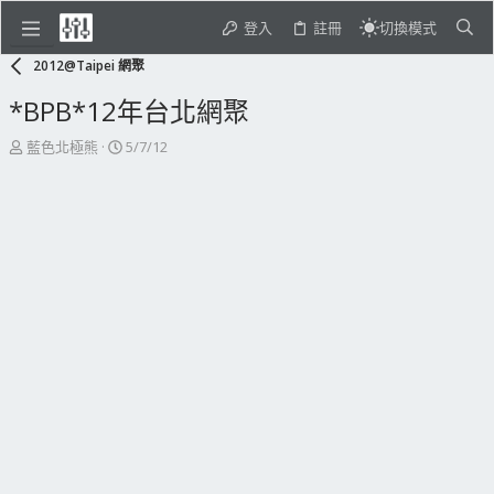
登入
註冊
切換模式
2012@Taipei 網聚
*BPB*12年台北網聚
主
開
藍色北極熊
5/7/12
題
始
發
日
起
期
人