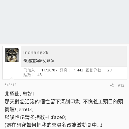
lnchang2k
哥遇超頻難免雞凍
已加入
11/26/07
訊息
1,442
互動分數
28
點數
48
5/8/12
#12
北極熊, 您好!
那天對您活潑的個性留下深刻印象, 不愧義工頭目的頭
銜喔! ;em03;
以後也還請多指教~! ;face0;
(還在研究如何把我的會員名改為激動哥中...)