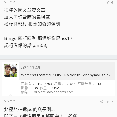
5/9/12
#16
很棒的圖文並茂文章
讓人回憶當時的臨場感
機動哥那段 根本印象超深刻
Bingo 四行四列 那個好像是no.17
記得沒錯的話 ;em03;
a311749
Womens From Your City - No Verify - Anonymous Sex
已加入
10/18/03
訊息
2,648
互動分數
13
點數
38
位置
USA
網站
privateladyescorts.com
5/9/12
#17
北極熊～還po的真長咧...
開了三次還沒把照片都開完！！＠＠