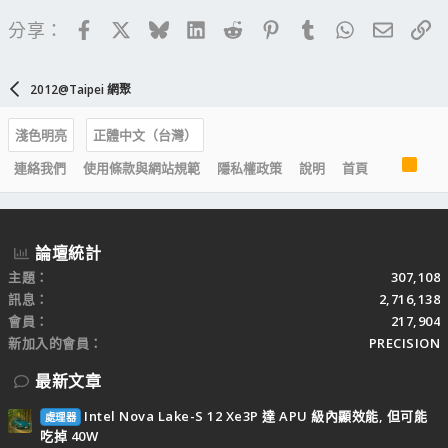
Facebook
X
Bluesky
LinkedIn
Reddit
Pinterest
Tumblr
WhatsApp
電子郵
連
分享：
2012@Taipei 網聚
淺色明亮
正體中文（台灣）
R
連絡我們
使用條款與網站規範
隱私權政策
說明
首頁
S
S
論壇統計
主題
307,108
訊息
2,716,138
會員
217,904
新加入的會員
PRECISION
最新文章
Intel Nova Lake-S 12 Xe3P 達 APU 級內顯效能, 但可能
處理器
吃掉 40W