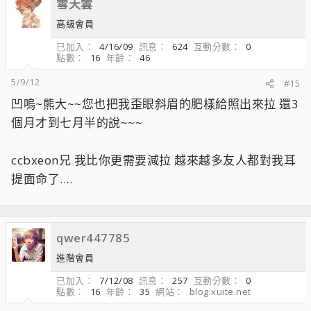
雪天雲
高級會員
已加入
4/16/09
訊息
624
互動分數
0
點數
16
年齡
46
5/9/12
#15
凹嗚~熊大~~您也把我歪眼斜眉的肥樣給照出來拉 還3
個月才到七月半的說~~~
ccbxeon兄 我比你更需要減拉 越來越多友人都對我耳
提面命了....
qwer447785
進階會員
已加入
7/12/08
訊息
257
互動分數
0
點數
16
年齡
35
網站
blog.xuite.net