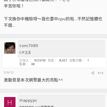
辛苦你啦！
下次換你中機殼呀～我也要中cpu的啦...不然記憶體也
不錯...
tom7089
C/P之王
已加入
9/23/03
訊息
8,021
互動分數
1
點數
38
5/9/12
#18
激動哥是本次網聚最大的亮點^^
Happypc
H
********.com低階會員