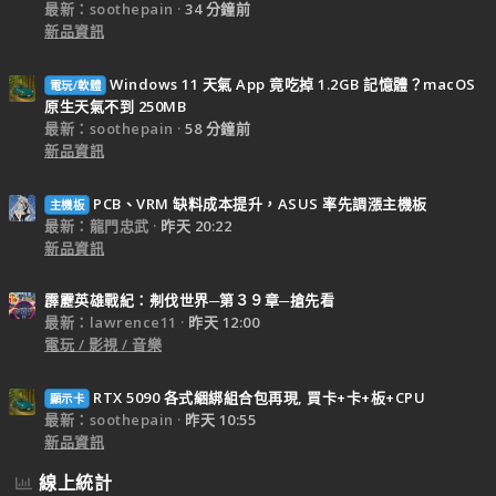
最新：soothepain
34 分鐘前
新品資訊
Windows 11 天氣 App 竟吃掉 1.2GB 記憶體？macOS
電玩/軟體
原生天氣不到 250MB
最新：soothepain
58 分鐘前
新品資訊
PCB、VRM 缺料成本提升，ASUS 率先調漲主機板
主機板
最新：龍門忠武
昨天 20:22
新品資訊
霹靂英雄戰紀：刜伐世界─第３９章─搶先看
最新：lawrence11
昨天 12:00
電玩 / 影視 / 音樂
RTX 5090 各式綑綁組合包再現, 買卡+卡+板+CPU
顯示卡
最新：soothepain
昨天 10:55
新品資訊
線上統計