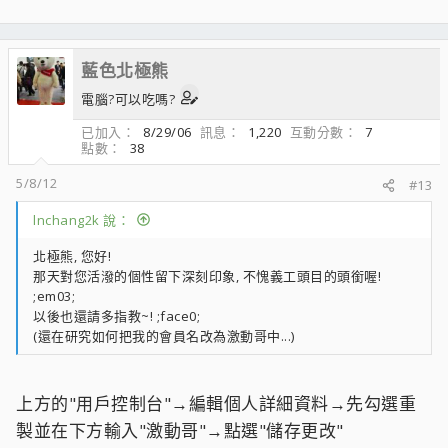
藍色北極熊
電腦?可以吃嗎?
已加入
8/29/06
訊息
1,220
互動分數
7
點數
38
5/8/12
#13
lnchang2k 說：
北極熊, 您好!
那天對您活潑的個性留下深刻印象, 不愧義工頭目的頭銜喔!
;em03;
以後也還請多指教~! ;face0;
(還在研究如何把我的會員名改為激動哥中...)
上方的"用戶控制台"→編輯個人詳細資料→先勾選重
製並在下方輸入"激動哥"→點選"儲存更改"