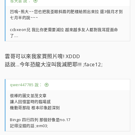
雪天雲 說：
凹嗚~熊大~~您也把我歪眼斜眉的肥樣給照出來拉 還3個月才到
七月半的說~~~
ccbxeon兄 我比你更需要減拉 越來越多友人都對我耳提面命
了....
雲哥可以來我家買照片唷! XDDD
話說...今年恐龍大沒叫我減肥耶!!! ;face12;
qwer447785 說：
很棒的圖文並茂文章
讓人回憶當時的臨場感
機動哥那段 根本印象超深刻
Bingo 四行四列 那個好像是no.17
記得沒錯的話 ;em03;