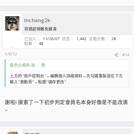
lnchang2k
哥遇超頻難免雞凍
已加入
11/26/07
訊息
1,442
互動分數
28
點數
48
5/8/12
#14
藍色北極熊 說：
上方的"用戶控制台"→編輯個人詳細資料→先勾選重製並在下方
輸入"激動哥"→點選"儲存更改"
謝啦! 摸索了一下初步判定會員名本身好像是不能改滴
~