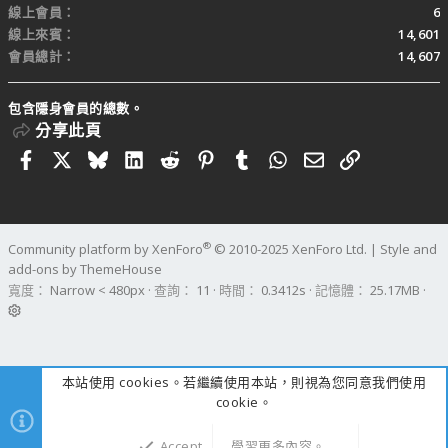
線上會員
6
線上來賓
14,601
會員總計
14,607
包含隱身會員的總數。
分享此頁
Facebook
X
Bluesky
LinkedIn
Reddit
Pinterest
Tumblr
WhatsApp
電子郵件
連結
®
Community platform by XenForo
© 2010-2025 XenForo Ltd.
|
Style and
add-ons by ThemeHouse
寬度
查詢
11
時間
0.3412s
記憶體
25.17MB
本站使用 cookies。若繼續使用本站，則視為您同意我們使用
cookie。
Accept
學習更多內容。……