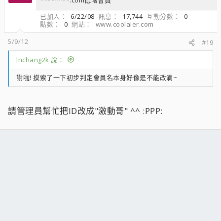
已加入
6/22/08
訊息
17,744
互動分數
0
點數
0
網站
www.coolaler.com
5/9/12
#19
lnchang2k 說：
謝啦! 摸索了一下初步判定會員名本身好像是不能改滴~
請管理員幫忙把ID改成"激動哥" ^^ :PPP: