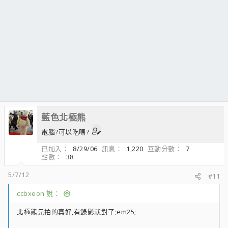
藍色北極熊
電腦?可以吃嗎?
已加入
8/29/06
訊息
1,220
互動分數
7
點數
38
5/7/12
#11
ccbxeon 說：
北極熊兄拍的真好,有錄影就對了;em25;