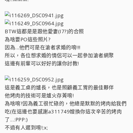
BTW這都是是跟他愛妻(I7?)的合照
為啥要PO這些照片?
因為...他們可是在滄者求婚的唷!!!
所以，各位想求婚的情侶可以一起參加滄者網聚
這邊有前輩可以好好的讓你討教!
這是義工桌的爐長，也是照顧義工胃的最佳夥伴
他烤肉的技術可是爐火存菁唷!
為啥唷?因為義工很忙碌的，他總是默默的烤肉給我們
吃(在這邊也要感謝a311749嫂換你這次辛苦的烤肉
了...:PPP:)
不過有人遲到唷!;x;