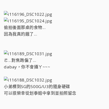
偷拍後面那桌的食物...
因為我真的餓了...
ㄜ...對焦跑偏了...
dabay，你不會攝ㄚ~~~
小弟標到SG的500G/U3的隨身硬碟
可以很榮幸從划拳姐中拿到並拍照留念