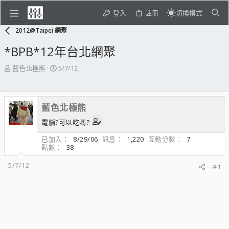
登入
註冊
切換模式
2012@Taipei 網聚
*BPB*12年台北網聚
主
開
藍色北極熊
5/7/12
題
始
發
日
起
期
藍色北極熊
人
電腦?可以吃嗎?
已加入
8/29/06
訊息
1,220
互動分數
7
點數
38
5/7/12
#1