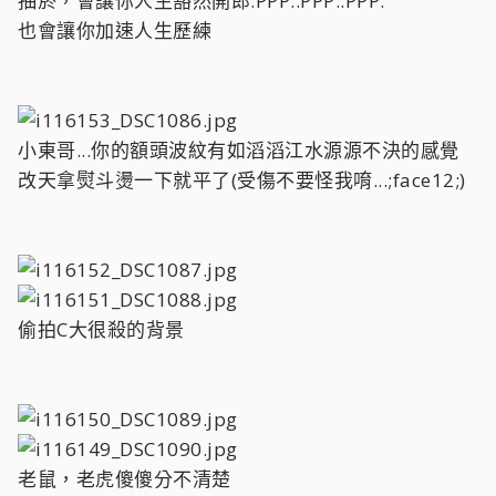
抽菸，會讓你人生豁然開郎:PPP::PPP::PPP:
也會讓你加速人生歷練
小東哥...你的額頭波紋有如滔滔江水源源不決的感覺
改天拿熨斗燙一下就平了(受傷不要怪我唷...;face12;)
偷拍C大很殺的背景
老鼠，老虎傻傻分不清楚