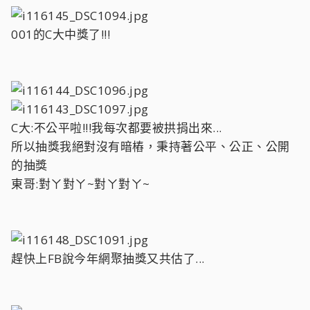
001的C大中獎了!!!
C大:不公平啦!!!我每次都要被拱捐出來...
所以抽獎我絕對沒有暗樁，秉持著公平、公正、公開
的抽獎
東哥:對ㄚ對ㄚ~對ㄚ對ㄚ~
趕快上FB說今年網聚抽獎又共估了...