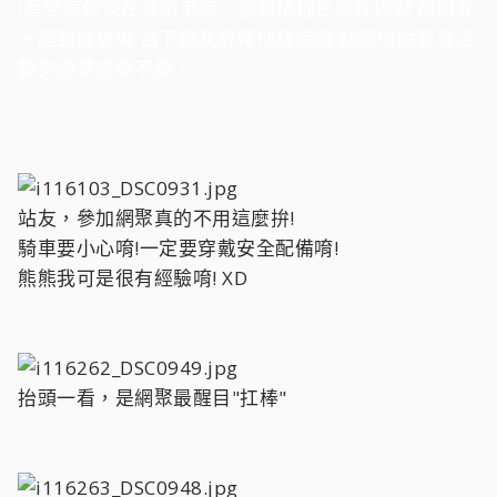
(星空這傢伙在我南港時，卻聲稱他已經在內湖 卻跟我
一起到達會場 當下跟我解釋他騎過頭 就跟你說要看活
動交通資訊還不聽 )
站友，參加網聚真的不用這麼拚!
騎車要小心唷!一定要穿戴安全配備唷!
熊熊我可是很有經驗唷! XD
抬頭一看，是網聚最醒目"扛棒"