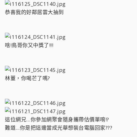
恭喜我的好鄰居雲大抽到
啥!鳥哥你又中獎了!!!
林董，你喝芒了嗎?
這位網兄...你參加網聚會隨身攜帶估價單唷!?
難道...你是把這邊當成光華想裝台電腦回家???