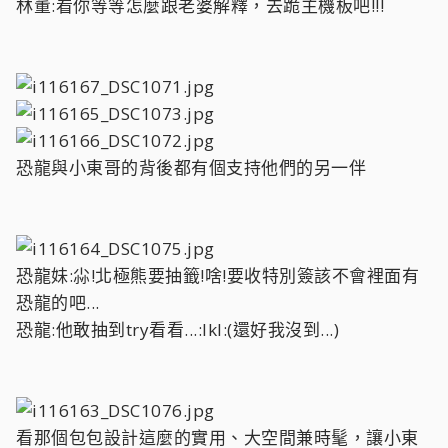
林董:看你等等怎麼跟老婆解釋，去跪主機板吧!!!
恐龍與小東哥的背後都有個支持他們的另一伴
恐龍妹:尛!北極熊要抽籤!啥!要收特別簽該不會裡面有
恐龍的吧...
恐龍:他敢抽到try看看...:lkl:(還好我沒到...)
看那個包包設計這麼的實用、大空間兼時髦，讓小東