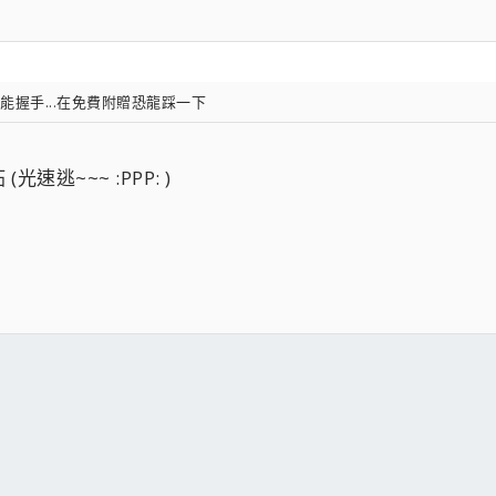
.不能握手...在免費附贈恐龍踩一下
 (光速逃~~~ :PPP: )