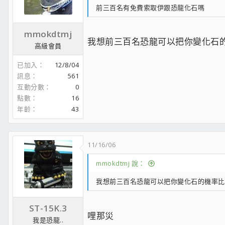
前三百名有免費索取伊跟恐龍化石嗎
mmokdtmj
我想前三百名恐龍可以把你變化石的機
高級會員
已加入
12/8/04
訊息
561
互動分數
0
點數
16
年齡
43
11/16/06
mmokdtmj 說：
我想前三百名恐龍可以把你變化石的機率比較大
ST-15K.3
哩那災
我是恐龍..