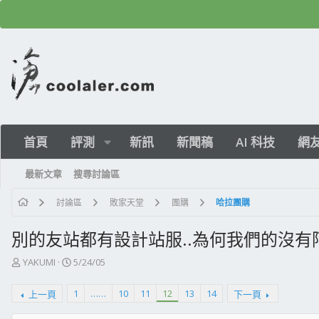
首頁
評測
新訊
新聞稿
AI 科技
網
最新文章
搜尋討論區
討論區
敗家天堂
團購
哈拉團購
別的友站都有設計站服..為何我們的沒有阿
主
開
YAKUMI
5/24/05
題
始
發
日
1
……
10
11
12
13
14
上一頁
下一頁
起
期
人