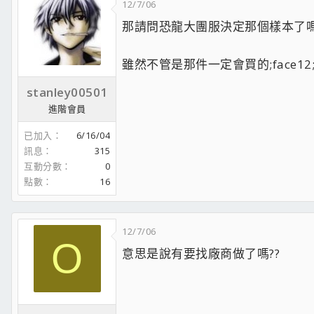
12/7/06
那請問恐龍大團服決定那個樣本了嗎;
雖然不管是那件一定會買的;face12
stanley00501
進階會員
已加入
6/16/04
訊息
315
互動分數
0
點數
16
12/7/06
O
意思是說有要找廠商做了嗎??