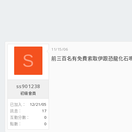
11/15/06
S
前三百名有免費索取伊跟恐龍化石
ss901238
初級會員
已加入
12/21/05
訊息
17
互動分數
0
點數
0