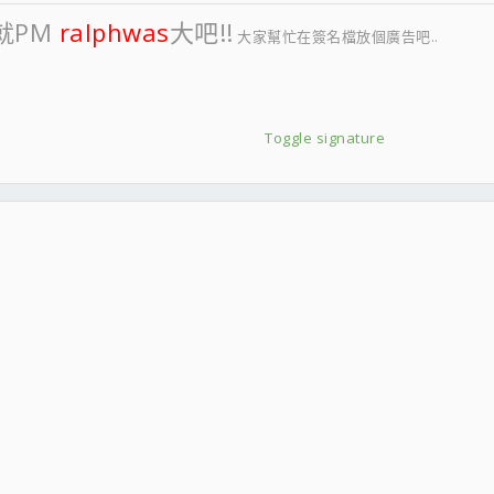
就PM
ralphwas
大吧!!
大家幫忙在簽名檔放個廣告吧..
Toggle signature