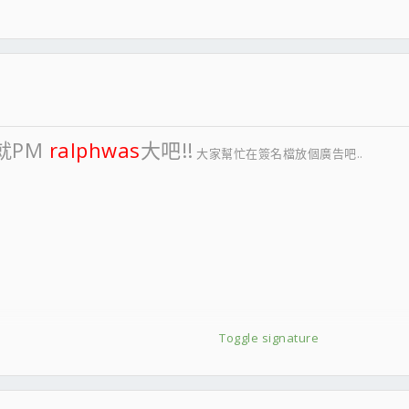
就PM
ralphwas
大吧!!
大家幫忙在簽名檔放個廣告吧..
Toggle signature