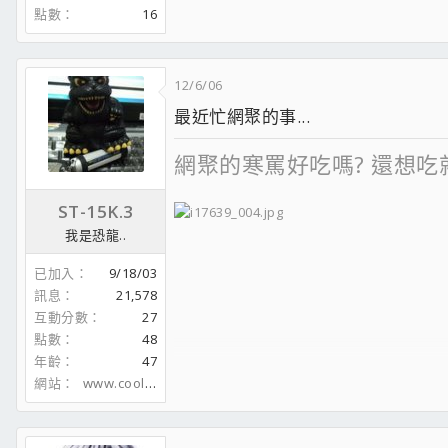
點數
16
12/6/06
最近忙網聚的事...
網聚的寒罵好吃嗎? 還想吃
ST-15K.3
我是恐龍..
Dear Nike R.I.P.
已加入
9/18/03
訊息
21,578
互動分數
27
點數
48
年齡
47
網站
www.coolaler.com