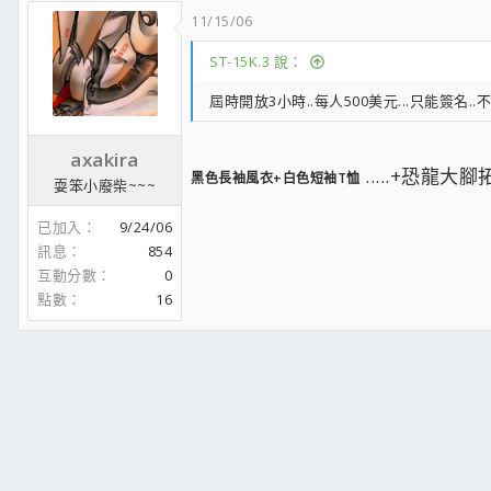
11/15/06
ST-15K.3 說：
屆時開放3小時..每人500美元...只能簽名.
axakira
.....+恐龍大腳拓
黑色長袖風衣+白色短袖T恤
耍笨小廢柴~~~
已加入
9/24/06
訊息
854
互動分數
0
點數
16