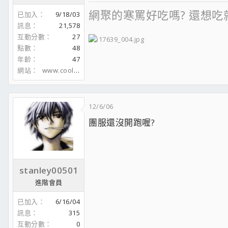
網聚的寒罵好吃嗎? 還想吃
已加入
9/18/03
訊息
21,578
互動分數
27
點數
48
年齡
47
Dear Nike R.I.P.
網站
www.coolaler.com
12/6/06
團服還沒開跑喔?
stanley00501
進階會員
已加入
6/16/04
訊息
315
互動分數
0