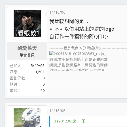
11/16/06
我比較想問的是...
可不可以借用站上的滄的logo~
自行作一件獨特的阿Q口Q?
酷愛藍天
-----------我是色色的分隔線(羞)------------------------
榮譽會員
網戀,並不是指網路上的遠距離戀愛
網戀,是指對網路有一種莫名的興趣
已加入
5/19/05
網戀,也代表著一種信仰,一個信念
訊息
1,601
一個沉迷在0跟1的世界信仰的名詞
互動分數
0
網戀者,是我對迷上網路的人的稱呼
點數
0
而我,只是眾多網戀者之一
年齡
40
11/16/06
ss901238 說：