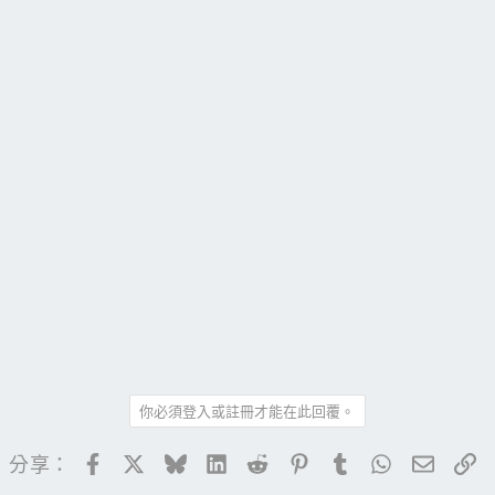
你必須登入或註冊才能在此回覆。
Facebook
X
Bluesky
LinkedIn
Reddit
Pinterest
Tumblr
WhatsApp
電子郵
連
分享：