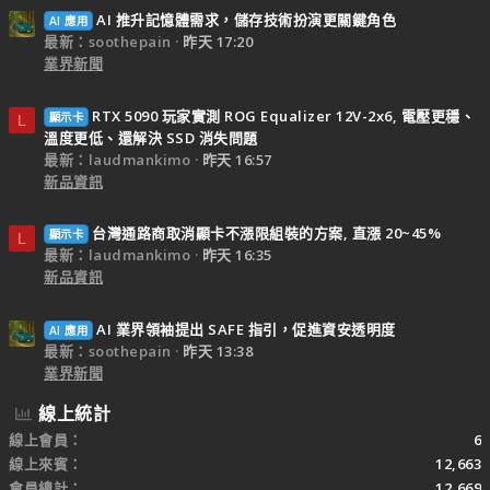
AI 推升記憶體需求，儲存技術扮演更關鍵角色
AI 應用
最新：soothepain
昨天 17:20
業界新聞
RTX 5090 玩家實測 ROG Equalizer 12V-2x6, 電壓更穩、
顯示卡
L
溫度更低、還解決 SSD 消失問題
最新：laudmankimo
昨天 16:57
新品資訊
台灣通路商取消顯卡不漲限組裝的方案, 直漲 20~45%
顯示卡
L
最新：laudmankimo
昨天 16:35
新品資訊
AI 業界領袖提出 SAFE 指引，促進資安透明度
AI 應用
最新：soothepain
昨天 13:38
業界新聞
線上統計
線上會員
6
線上來賓
12,663
會員總計
12,669