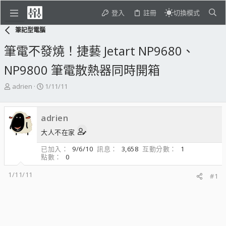
登入
註冊
切換模式
筆記型電腦
筆電不發燒！捷藝 Jetart NP9680、
NP9800 筆電散熱器同時開箱
主
開
adrien
1/11/11
題
始
發
日
起
期
adrien
人
大人不在家
已加入
9/6/10
訊息
3,658
互動分數
1
點數
0
1/11/11
#1