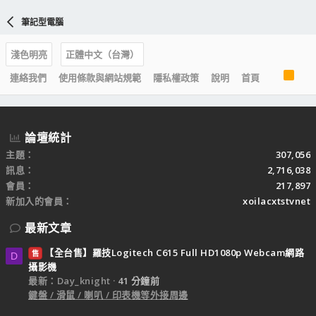
筆記型電腦
淺色明亮
正體中文（台灣）
R
連絡我們
使用條款與網站規範
隱私權政策
說明
首頁
S
S
論壇統計
主題
307,056
訊息
2,716,038
會員
217,897
新加入的會員
xoilacxtstvnet
最新文章
【全台售】羅技Logitech C615 Full HD1080p Webcam網路
售
D
攝影機
最新：Day_knight
41 分鐘前
鍵盤 / 滑鼠 / 喇叭 / 印表機等外接周邊