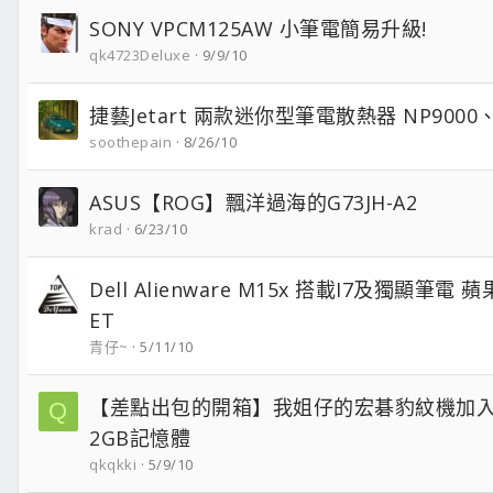
SONY VPCM125AW 小筆電簡易升級!
qk4723Deluxe
9/9/10
捷藝Jetart 兩款迷你型筆電散熱器 NP9000、
soothepain
8/26/10
ASUS【ROG】飄洋過海的G73JH-A2
krad
6/23/10
Dell Alienware M15x 搭載I7及獨顯筆
ET
青仔~
5/11/10
【差點出包的開箱】我姐仔的宏碁豹紋機加入創見
Q
2GB記憶體
qkqkki
5/9/10