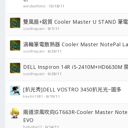
windwithme
10/18/11
雙風扇+鋁質 Cooler Master U STAND 
soothepain
9/7/11
渦輪筆電散熱器 Cooler Master NotePal La
soothepain
6/29/11
DELL Inspiron 14R i5-2410M+HD663
soothepain
6/28/11
[扒光秀]DELL VOSTRO 3450扒光光~圖多
kevlin1981
6/19/11
兩道涼風吹向GT663R-Cooler Master NotePa
EVO
hohohe12
6/14/11