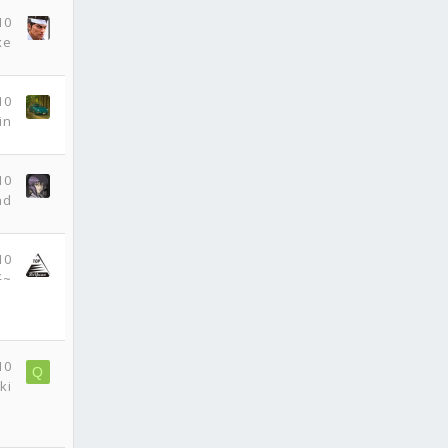
10
xe
10
in
10
ad
10
~
10
Q
ki