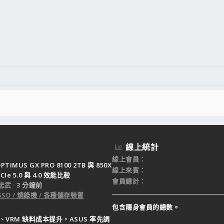
線上統計
線上會員
PTIMUS GX PRO 8100 2TB 與 850X
線上來賓
CIe 5.0 與 4.0 效能比較
會員總計
忠武
3 分鐘前
SSD / 燒錄機 / 各種儲存裝置
包含隱身會員的總數。
B、VRM 缺料成本提升，ASUS 率先調