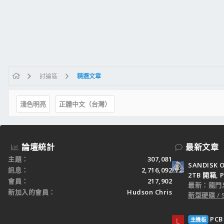
討論區
精選文章
淺色明亮
正體中文（台灣）
論壇統計
最新文章
主題
307,081
SANDISK O
訊息
2,716,092
2TB 開箱, P
會員
217,902
最新：龍門
新加入的會員
Hudson Chris
新型硬碟 / 
PC
主機板
L