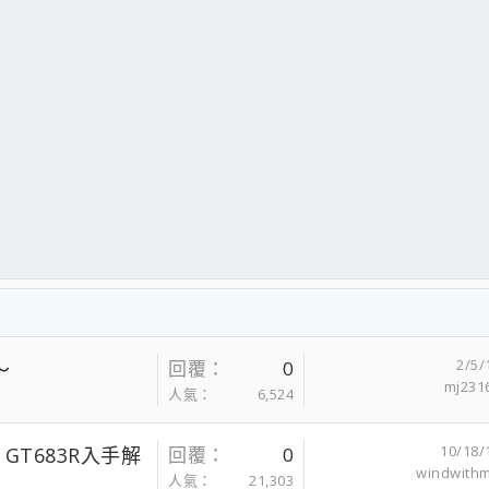
2/5/
～
回覆
0
mj231
人氣
6,524
10/18/
 GT683R入手解
回覆
0
windwith
人氣
21,303