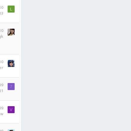
10
L
03
10
qk
10
er
09
7
01
09
V
ew