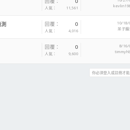
10/27/
回覆
0
kevlin19
人氣
11,561
10/18/
簡測
回覆
0
呆子饅
人氣
4,016
8/16/
回覆
0
timmyh
人氣
9,600
你必須登入或註冊才能