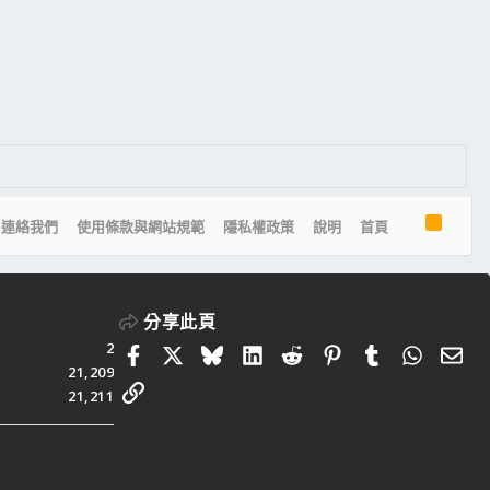
R
連絡我們
使用條款與網站規範
隱私權政策
說明
首頁
S
S
分享此頁
2
Facebook
X
Bluesky
LinkedIn
Reddit
Pinterest
Tumblr
Whats
電
21,209
連結
21,211