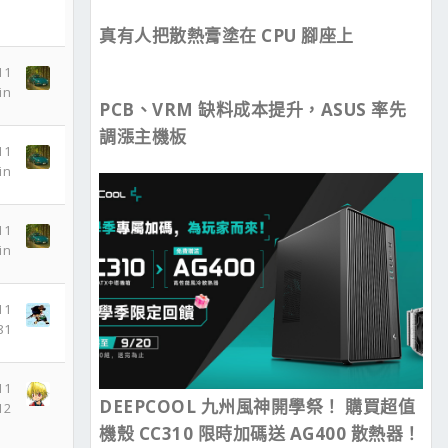
真有人把散熱膏塗在 CPU 腳座上
11
in
PCB、VRM 缺料成本提升，ASUS 率先
調漲主機板
11
in
11
in
11
81
11
DEEPCOOL 九州風神開學祭！ 購買超值
12
機殼 CC310 限時加碼送 AG400 散熱器！