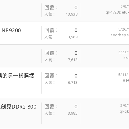
9/9/
回覆
0
qk4723Delu
人氣
13,938
8/26/
NP9200
回覆
0
soothepa
人氣
3,569
6/23/
回覆
0
kr
人氣
7,613
5/11/
電 蘋果的另一樣選擇
回覆
0
青仔
人氣
6,713
5/9/
DDR2 800
回覆
0
qkqk
人氣
3,985