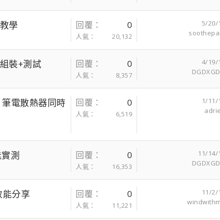
5/20/
裝教學
回覆
0
soothepa
人氣
20,132
4/19/
箱+組裝+測試
回覆
0
DGDXG
人氣
8,357
1/11/
00 筆電散熱器同時
回覆
0
adri
人氣
6,519
11/14/
能實測
回覆
0
DGDXG
人氣
16,353
11/2/
改裝效能分享
回覆
0
windwith
人氣
11,221