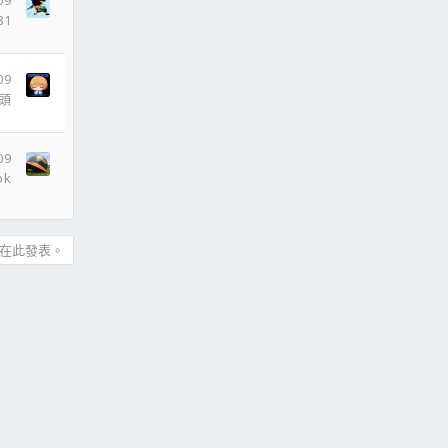
09
81
09
頭
09
bk
在此發表。