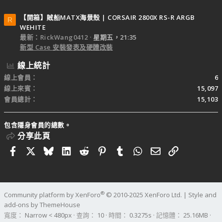
【開箱】賊船MATX海景殼 | CORSAIR 2800X RS-R ARGB
R
WEHITE
最新：RickWang0412
星期五，21:35
新型 Case 安裝發表及硬體改裝
線上統計
線上會員
6
線上來賓
15,097
會員總計
15,103
包含隱身會員的總數。
分享此頁
Facebook
X
Bluesky
LinkedIn
Reddit
Pinterest
Tumblr
WhatsApp
電子郵件
連結
®
Community platform by XenForo
© 2010-2025 XenForo Ltd.
|
Style and
add-ons by ThemeHouse
寬度
查詢
10
時間
0.3275s
記憶體
25.16MB