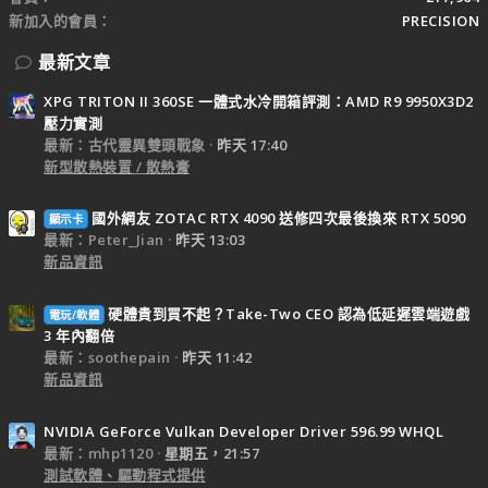
新加入的會員
PRECISION
最新文章
XPG TRITON II 360SE 一體式水冷開箱評測：AMD R9 9950X3D2
壓力實測
最新：古代靈異雙頭戰象
昨天 17:40
新型散熱裝置 / 散熱膏
國外網友 ZOTAC RTX 4090 送修四次最後換來 RTX 5090
顯示卡
最新：Peter_Jian
昨天 13:03
新品資訊
硬體貴到買不起？Take-Two CEO 認為低延遲雲端遊戲
電玩/軟體
3 年內翻倍
最新：soothepain
昨天 11:42
新品資訊
NVIDIA GeForce Vulkan Developer Driver 596.99 WHQL
最新：mhp1120
星期五，21:57
測試軟體、驅動程式提供