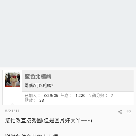
藍色北極熊
電腦?可以吃嗎?
已加入
8/29/06
訊息
1,220
互動分數
7
點數
38
8/21/11
#2
幫忙改直接秀圖(但是圖片好大ㄚ~~~)