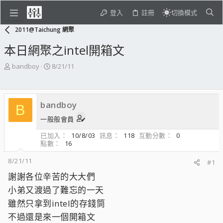
登入
註冊
切換模式
2011@Taichung 網聚
本日網聚之intel開箱文
主
開
bandboy
8/21/11
題
始
發
日
起
期
bandboy
人
B
一般般會員
已加入
10/8/03
訊息
118
互動分數
0
點數
16
8/21/11
#1
謝謝各位辛苦的大大們
小弟又渡過了難忘的一天
雖然只拿到intel的存錢筒
不過還是來一個開箱文