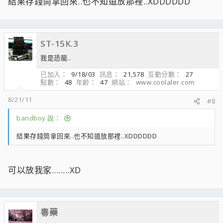
結果存錢筒拿回來..也不知道放那裡..XDDDDDD
ST-15K.3
我是恐龍..
已加入
9/18/03
訊息
21,578
互動分數
27
點數
48
年齡
47
網站
www.coolaler.com
8/21/11
#8
bandboy 說：
結果存錢筒拿回來..也不知道放那裡..XDDDDDD
可以放我家........XD
毒藥