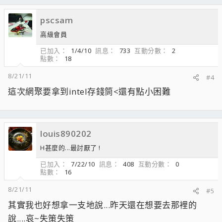
pscsam
高級會員
已加入
1/4/10
訊息
733
互動分數
2
點數
18
8/21/11
#4
這次網聚要拿到intel存錢筒<還有點小困難
louis890202
H甚麼的...最討厭了 !
已加入
7/22/10
訊息
408
互動分數
0
點數
16
8/21/11
#5
其實我也好想拿一支地說...昨天還在想要去那裡的
說....哀~失策失策