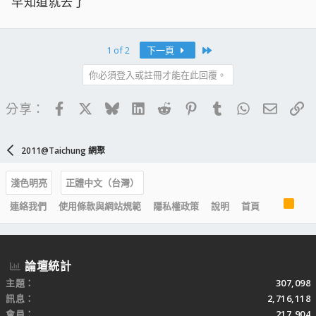
早知道就去了
Last
1 of 2
下一頁
你必須登入或註冊才能在此回覆。
Facebook
X
Bluesky
LinkedIn
Reddit
Pinterest
Tumblr
WhatsApp
電子郵
連
分享：
2011@Taichung 網聚
淺色明亮
正體中文（台灣）
R
連絡我們
使用條款與網站規範
隱私權政策
說明
首頁
S
S
論壇統計
主題
307,098
訊息
2,716,118
會員
217,904