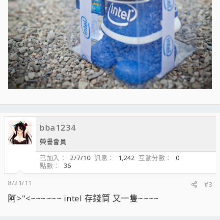
bba1234
榮譽會員
已加入
2/7/10
訊息
1,242
互動分數
0
點數
36
8/21/11
#3
阿>"<~~~~~~ intel 存錢筒 又一隻~~~~