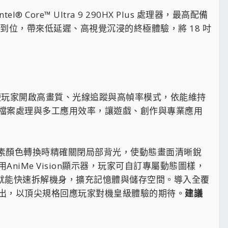
 Core™ Ultra 9 290HX Plus 處理器，最高配備
一次到位，帶來低延遲、高視覺沉浸的終極體驗，將 18 吋
X 獨顯直連，即使玩家開啟高畫質、光線追蹤與高幀率模式，依能維持
入、大型檔案處理與多工應用效率，讓遊戲、創作與專業應用
精準控光，讓像素顏色轉換時精確關閉局部背光，使動態畫面清晰銳
iMe Vision顯示器，玩家可自訂專屬動態圖樣，
工具就能快速拆解機身，擴充記憶體與儲存空間。導入全覆
出，以頂尖規格回應玩家對機皇級體驗的期待。
建議