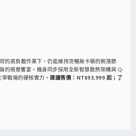
獨顯直連，在嚴苛的高負載作業下，仍能維持流暢無卡頓的俐落節
鎖精彩絕倫的視覺饗宴。機身同步採用全新智慧散熱架構與 Q-
主宰戰場的硬核實力。
建議售價：NT$93,999 起；了