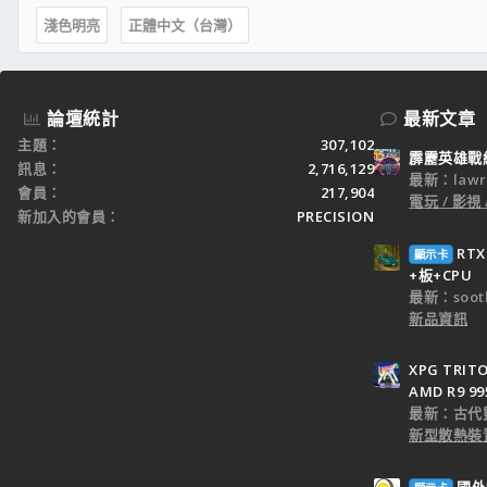
淺色明亮
正體中文（台灣）
論壇統計
最新文章
主題
307,102
霹靂英雄戰
訊息
2,716,129
最新：lawr
會員
217,904
電玩 / 影視 
新加入的會員
PRECISION
RT
顯示卡
+板+CPU
最新：sooth
新品資訊
XPG TRI
AMD R9 9
最新：古代
新型散熱裝置
國外