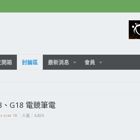
友開箱
討論區
最新消息
會員
 18、G18 電競筆電
ix scar 18
人氣：4,824