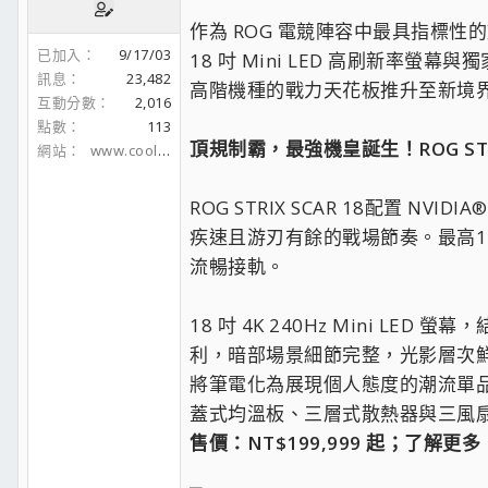
作為 ROG 電競陣容中最具指標性
已加入
9/17/03
18 吋 Mini LED 高刷新
訊息
23,482
高階機種的戰力天花板推升至新境
互動分數
2,016
點數
113
頂規制霸，最強機皇誕生！ROG STRIX S
網站
www.coolaler.com
ROG STRIX SCAR 18配置 N
疾速且游刃有餘的戰場節奏。最高128
流暢接軌。
18 吋 4K 240Hz Mini L
利，暗部場景細節完整，光影層次鮮明
將筆電化為展現個人態度的潮流單品
蓋式均溫板、三層式散熱器與三風
售價：NT$199,999 起；了解更多