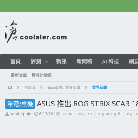
首頁
評測
新訊
新聞稿
AI 科技
網
最新文章
搜尋討論區
討論區
新品資訊 / 業界新聞
業界新聞
ASUS 推出 ROG STRIX SCAR
筆電/桌機
主
開
標
soothepain
6/17/26
asus
rog strix
rog strix g18
rog str
題
始
籤
發
日
起
期
人