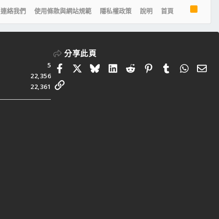
R
連絡我們
使用條款與網站規範
隱私權政策
說明
首頁
S
S
分享此頁
5
Facebook
X
Bluesky
LinkedIn
Reddit
Pinterest
Tumblr
Whats
電
22,356
連結
22,361