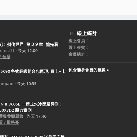
線上統計
線上會員
紀：刜伐世界─第３９章─搶先看
線上來賓
ence11
今天 12:00
會員總計
/ 音樂
包含隱身會員的總數。
X 5090 各式綑綁組合包再現, 買卡+卡
epain
今天 10:55
TON II 360SE 一體式水冷開箱評測：
950X3D2 壓力實測
靈異雙頭戰象
昨天 17:40
 / 散熱膏
網友 ZOTAC RTX 4090 送修四次最