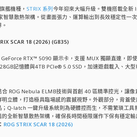
的旗艦機種，
STRIX 系列
今年迎來大幅升級。雙機搭載全新 Intel®
率螢幕與獨家智慧散熱架構。從畫面張力、運算輸出到長效穩定性
界。
CAR 18 (2026) (G835)
VIDIA® GeForce RTX™ 5090 顯示卡，支援 MU
GB記憶體與4TB PCIe® 5.0 SSD，加速遊戲載
ED 螢幕，結合 ROG Nebula ELMB技術與首創 40 區
立體，打造極具臨場感的震撼視野。外觀部分，背蓋使用An
；Q-latch 一鍵升級系統則為硬體控而生，不需繁瑣
扇的全新智慧散熱架構，確保長時間極限運作下保有穩定輸
：
ROG STRIX SCAR 18 (2026)