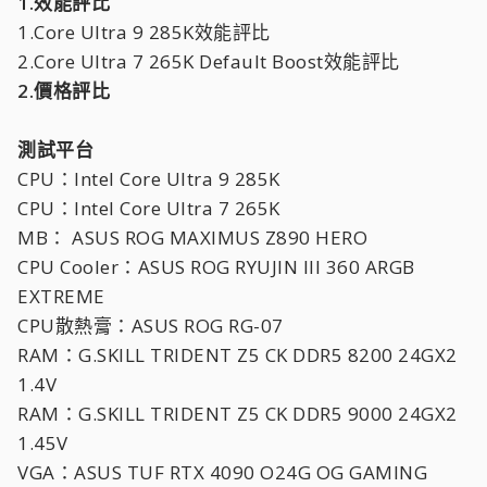
1.效能評比
1.Core Ultra 9 285K效能評比
2.Core Ultra 7 265K Default Boost效能評比
2.價格評比
測試平台
CPU：Intel Core Ultra 9 285K
CPU：Intel Core Ultra 7 265K
MB： ASUS ROG MAXIMUS Z890 HERO
CPU Cooler：ASUS ROG RYUJIN III 360 ARGB
EXTREME
CPU散熱膏：ASUS ROG RG-07
RAM：G.SKILL TRIDENT Z5 CK DDR5 8200 24GX2
1.4V
RAM：G.SKILL TRIDENT Z5 CK DDR5 9000 24GX2
1.45V
VGA：ASUS TUF RTX 4090 O24G OG GAMING