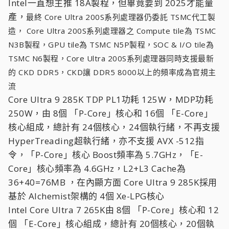
Intel一直想主推 18A製程，但畢竟要到 2025才能量
產，
最終 Core Ultra 200S系列處理器仍委託 TSMC代工製
造， Core Ultra 200S系列處理器之 Compute tile為 TSMC
N3B製程，GPU tile為 TSMC N5P製程，SOC & I/O tile為
TSMC N6製程，Core Ultra 200S系列處理器同時支援最新
的 CKD DDR5，CKD讓 DDR5 8000以上的頻率成為官規主
流
Core Ultra 9 285K TDP PL1功耗 125W，MDP功耗
250W，由 8個 「P-Core」核心和 16個 「E-Core」
核心組成，總計有 24個核心，24個執行緒，不再支援
HyperTreading超執行緒，亦不支援 AVX -512指
令，「P-Core」核心 Boost頻率為 5.7GHz，「E-
Core」核心頻率為 4.6GHz，L2+L3 Cache為
36+40=76MB ，在內顯方面 Core Ultra 9 285K採用
基於 Alchemist架構的 4個 Xe-LPG核心
Intel Core Ultra 7 265K由 8個 「P-Core」核心和 12
個 「E-Core」核心組成，總計有 20個核心，20個執