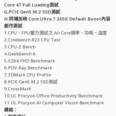
Core 47 Full Loading測試
G.PCIE Gen5 M.2 SSD測試
H.同場加映 Core Ultra 7 265K Default Boost內容
創作測試
1.CPU、FPU壓力測試之 All Core頻率、功耗、溫度
2.Cinebench R23 CPU Test
3.CPU-Z Bench
4.Geekbench 6
5.X264 FHD Benchmark
6.POV-Ray Benchmark
7.3DMark CPU Profile
8.PCIE Gen5 M.2 SSD測試
9.CrossMark
10.UL Procyon Office Productivity Benchmark
11.UL Procyon AI Computer Vision Benchmark
總結：