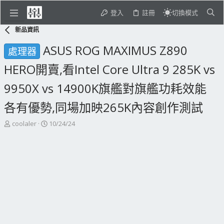
登入
註冊
切換模式
新品資訊
ASUS ROG MAXIMUS Z890
處理器
HERO開賣,看Intel Core Ultra 9 285K vs
9950X vs 14900K旗艦對旗艦功耗效能
各有優勢,同場加映265K內容創作測試
主
開
coolaler
10/24/24
題
始
發
日
起
期
人