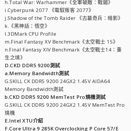
h.Total War: Warhammer《全軍破敵：戰鎚》
i.Cyberpunk 2077 《電馭叛客 2077》
j.Shadow of the Tomb Raider 《古墓奇兵：暗影》
k.《黑神話：悟空》
l.3DMark CPU Profile
m.Final Fantasy XV Benchmark《太空戰士 15》
n.Final Fantasy XIV Benchmark《太空戰士14：重
生之境》
D.CKD DDR5 9200測試
a.Memory Bandwidth測試
G.SKILL CK DDR5 9200 24GX2 1.45V AIDA64
Memory Bandwidth測試
b.CKD DDR5 9200 MemTest Pro燒機測試
G.SKILL CK DDR5 9200 24GX2 1.45V MemTest Pro
燒機
E.Intel XTU介紹
F.Core Ultra 9 285K Overclocking P Core 57/E