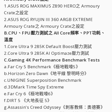
1.ASUS ROG MAXIMUS Z890 HERO之 Armoury
Crate之設定
2.ASUS ROG RYUJIN III 360 ARGB EXTREME
Armoury Crate之 Armoury Crate之設定
B.CPU、FPU壓力測試之 All Core頻率、PPT功耗、
溫度
1
.
Core Ultra 9 285K Default Boost壓力測試
2.Core Ultra 9 285K AI Optimaze壓力測試
C.Gaming 4K Performance Benchmark Tests
a.Far Cry 5 Benchmark《極地戰嚎5》
b.Horizon Zero Dawn《地平線 黎明時分》
c.UNIGINE Superposition Benchmark
d.3DMark Time Spy Extreme
e.Far Cry 6《極地戰嚎6》
f.DIRT 5 《大地長征 5》
g.Assassin's Creed Odyssey《刺客教條：奧德賽》