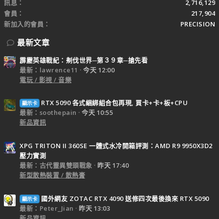
訊息
2,716,129
會員
217,904
新加入的會員
PRECISION
最新文章
霹靂英雄戰紀：刜伐世界─第３９章─搶先看
最新：lawrence11
今天 12:00
電玩 / 影視 / 音樂
RTX 5090 各式綑綁組合包再現, 買卡+卡+板+CPU
顯示卡
最新：soothepain
今天 10:55
新品資訊
XPG TRITON II 360SE 一體式水冷開箱評測：AMD R9 9950X3D2
壓力實測
最新：古代靈異雙頭戰象
昨天 17:40
新型散熱裝置 / 散熱膏
國外網友 ZOTAC RTX 4090 送修四次最後換來 RTX 5090
顯示卡
最新：Peter_Jian
昨天 13:03
新品資訊