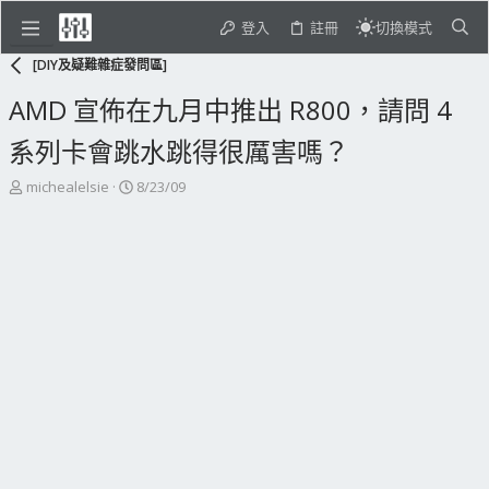
登入
註冊
切換模式
[DIY及疑難雜症發問區]
AMD 宣佈在九月中推出 R800，請問 4
系列卡會跳水跳得很厲害嗎？
主
開
michealelsie
8/23/09
題
始
發
日
起
期
人