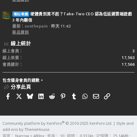
硬體貴到買不起？Take-Two CEO 認為低延遲雲端遊戲
電玩/軟體
3 年內翻倍
最新：soothepain
昨天 11:42
新品資訊
線上統計
線上會員
3
線上來賓
17,563
會員總計
17,566
包含隱身會員的總數。
分享此頁
Facebook
X
Bluesky
LinkedIn
Reddit
Pinterest
Tumblr
WhatsApp
電子郵件
連結
®
Community platform by XenForo
© 2010-2025 XenForo Ltd.
|
Style and
add-ons by ThemeHouse
寬度
查詢
10
時間
0.3374s
記憶體
25.14MB