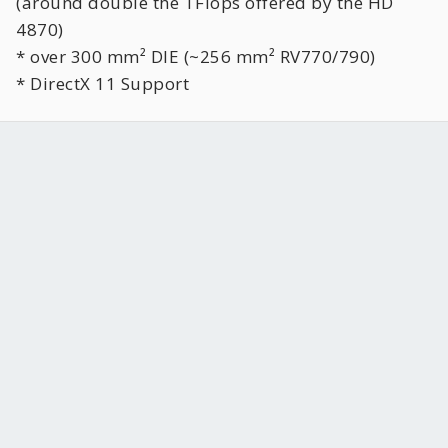
(around double the TFlops offered by the HD
4870)
* over 300 mm² DIE (~256 mm² RV770/790)
* DirectX 11 Support