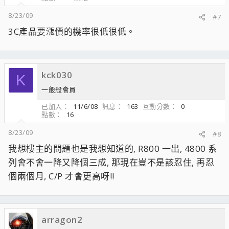
8/23/09
#7
3C產品要漲價的機率很低很低。
kck030
K
一般般會員
已加入
11/6/08
訊息
163
互動分數
0
點數
16
8/23/09
#8
我想樓主的問題也是我想知道的, R800 一出, 4800 系
列會不會一降又降個三成, 那現在豈不是該忍住, 再忍
個兩個月, C/P 才會更高呀!!
arragon2