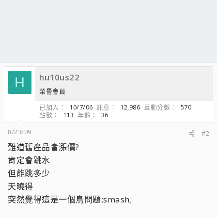
hu10us22
H
榮譽會員
已加入
10/7/06
訊息
12,986
互動分數
570
點數
113
年齡
36
8/23/09
#2
難道舊產品會漲價?
肯定會跳水
但能跳多少
天曉得
突然覺得這是一個鳥問題;smash;