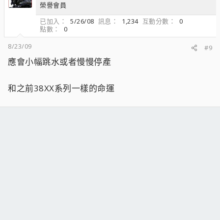
榮譽會員
已加入
5/26/08
訊息
1,234
互動分數
0
點數
0
8/23/09
#9
應會小幅跳水或者慢慢停產
和之前38XX系列一樣的命運