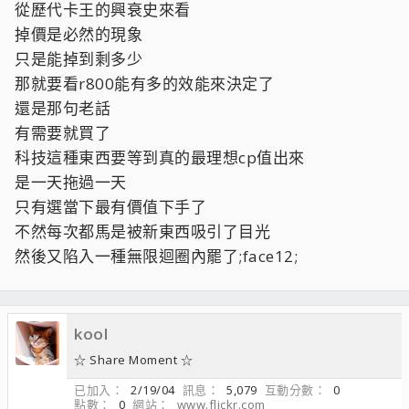
從歷代卡王的興衰史來看
掉價是必然的現象
只是能掉到剩多少
那就要看r800能有多的效能來決定了
還是那句老話
有需要就買了
科技這種東西要等到真的最理想cp值出來
是一天拖過一天
只有選當下最有價值下手了
不然每次都馬是被新東西吸引了目光
然後又陷入一種無限迴圈內罷了;face12;
kool
☆ Share Moment ☆
已加入
2/19/04
訊息
5,079
互動分數
0
點數
0
網站
www.flickr.com