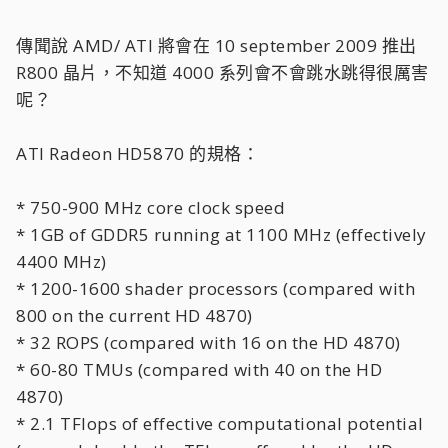
傳聞說 AMD/ ATI 將會在 10 september 2009 推出
R800 晶片，不知道 4000 系列會不會跳水跳得很厲害
呢？
ATI Radeon HD5870 的規格：
* 750-900 MHz core clock speed
* 1GB of GDDR5 running at 1100 MHz (effectively
4400 MHz)
* 1200-1600 shader processors (compared with
800 on the current HD 4870)
* 32 ROPS (compared with 16 on the HD 4870)
* 60-80 TMUs (compared with 40 on the HD
4870)
* 2.1 TFlops of effective computational potential