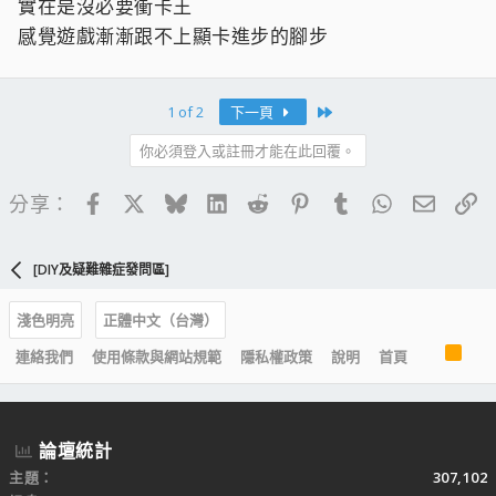
實在是沒必要衝卡王
感覺遊戲漸漸跟不上顯卡進步的腳步
Last
1 of 2
下一頁
你必須登入或註冊才能在此回覆。
Facebook
X
Bluesky
LinkedIn
Reddit
Pinterest
Tumblr
WhatsApp
電子郵
連
分享：
[DIY及疑難雜症發問區]
淺色明亮
正體中文（台灣）
R
連絡我們
使用條款與網站規範
隱私權政策
說明
首頁
S
S
論壇統計
主題
307,102