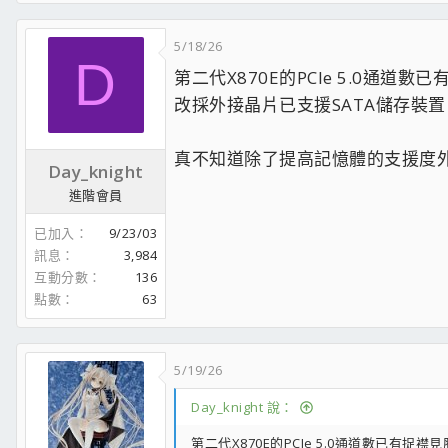
昔日2號機:
5/18/26
CP 破表的R3 1200:
D
第二代X870E的PCIe 5.0通
最經典的sandy bridge
---------------------------現役主力----------------------
改採外接晶片已支援SATA儲存裝置
父母文書機
老婆專用1號機:
真不知道除了提高記憶體的支援度外
Day_knight
目前2號機:
進階會員
Coding 3號機:
------------------------------------------------------------
已加入
9/23/03
以上皆LINX / prime95燒機過測穩定使用中
訊息
3,984
互動分數
136
點數
63
5/19/26
Day_knight 說：
第二代X870E的PCIe 5.0通道數已有