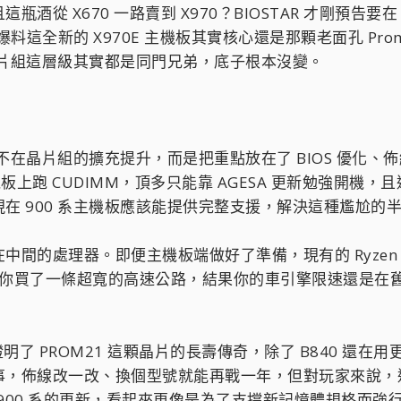
從 X670 一路賣到 X970？BIOSTAR 才剛預告要在 2
爆料這全新的 X970E 主機板其實核心還是那顆老面孔 Promon
在晶片組這層級其實都是同門兄弟，底子根本沒變。
不在晶片組的擴充提升，而是把重點放在了 BIOS 優化、佈線
板上跑 CUDIMM，頂多只能靠 AGESA 更新勉強開機，且
在 900 系主機板應該能提供完整支援，解決這種尷尬的
的處理器。即便主機板端做好了準備，現有的 Ryzen 70
是你買了一條超寬的高速公路，結果你的車引擎限速還是在舊標
證明了 PROM21 這顆晶片的長壽傳奇，除了 B840 還在
事，佈線改一改、換個型號就能再戰一年，但對玩家來說，
這波 900 系的更新，看起來更像是為了支撐新記憶體規格而