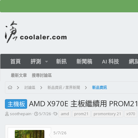
首頁
評測
新訊
新聞稿
AI 科技
網
最新文章
搜尋討論區
討論區
新品資訊 / 業界新聞
新品資訊
AMD X970E 主板繼續用 PROM
主機板
主
開
標
soothepain
5/7/26
amd
prom21
promontory 21
x970
題
始
籤
發
日
起
期
5/7/26
人