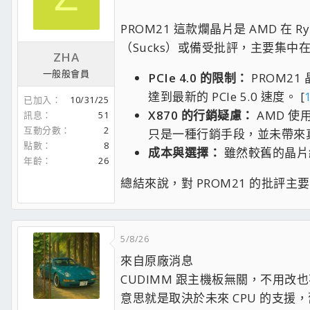
PROM21 這款爛晶片是 AMD 在 R
（Sucks）或備受批評，主要集中
ZHA
一般般會員
PCIe 4.0 的限制：
PROM21
達到最新的 PCIe 5.0 速度。 [
已加入
10/31/25
X870 的行銷疑慮：
AMD 使用
訊息
51
互動分數
2
只是一種行銷手段，並未帶來真
點數
8
成本與選擇：
雖然較舊的晶片組
年齡
26
總結來說，對 PROM21 的批評主
5/8/26
來自原廠消息
CUDIMM 跟主機板無關，不用改也
意思就是取決於未來 CPU 的支援，舊