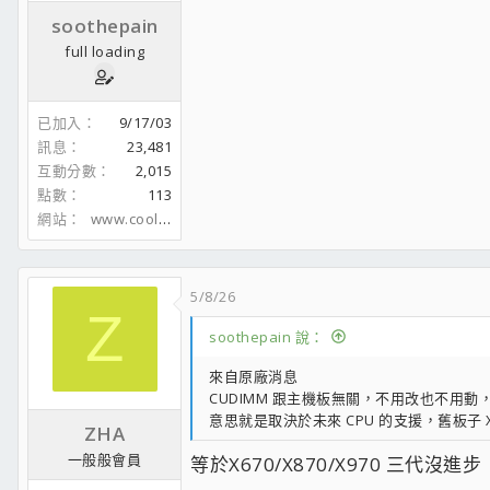
soothepain
full loading
已加入
9/17/03
訊息
23,481
互動分數
2,015
點數
113
網站
www.coolaler.com
5/8/26
Z
soothepain 說：
來自原廠消息
CUDIMM 跟主機板無關，不用改也不用動，只
意思就是取決於未來 CPU 的支援，舊板子 X
ZHA
一般般會員
等於X670/X870/X970 三代沒進步