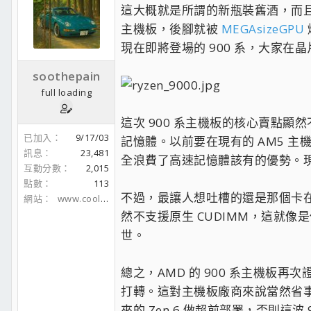
這大概就是所謂的新瓶裝舊酒，而且這瓶酒
主機板，後腳就被
MEGAsizeGPU
現在即將登場的 900 系，大家
soothepain
full loading
這次 900 系主機板的核心賣點顯然
已加入
9/17/03
記憶體。以前要在現有的 AM5 主機
訊息
23,481
全浪費了高速記憶體該有的優勢。現
互動分數
2,015
點數
113
不過，最讓人想吐槽的還是那個卡在中間
網站
www.coolaler.com
然不支援原生 CUDIMM，這就像
世。
總之，AMD 的 900 系主機板再次
打轉。這對主機板廠商來說當然省
來的 Zen 6 做超前部署，否則