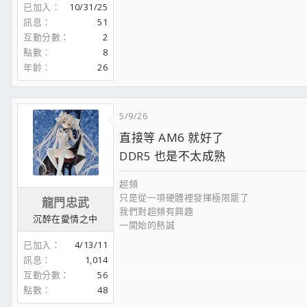
已加入
10/31/25
訊息
51
互動分數
2
點數
8
年齡
26
5/9/26
直接等 AM6 就好了
DDR5 也是不太成熟
超頻
只是從一項硬體裡發揮極限罷了
龍門忠武
我們對超頻有興趣
沉醉在愛情之中
一開始的熱誠
已加入
4/13/11
成就感
只是一種
，而不是與別人論戰
訊息
1,014
互動分數
56
---------------------------昔日過往----------------------
點數
48
大學時期主力機: