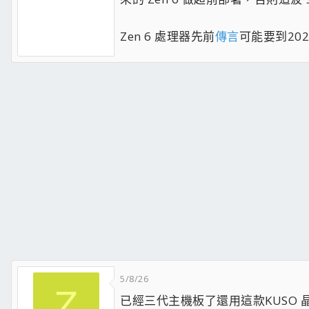
Zen 6 處理器先前
傳言
可能要到20
5/8/26
Z
已經三代主機板了還用這款KUSO 晶片..