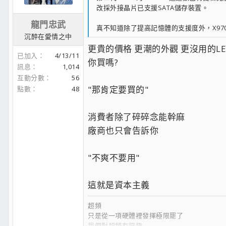
改採外接晶片已支援SATA儲存裝置。
龍門忠武
真不知道除了提高記憶體的支援度外，X97
沉醉在愛情之中
更貴的價格 更潮的外觀 更沒用的LED 
已加入
4/13/11
你買嗎?
訊息
1,014
互動分數
56
"那肯定要買的"
點數
48
消費者除了碎碎念能幹麻
廠商也只會告訴你
"不爽不要用"
這就是資本主義
超頻
只是從一項硬體裡發揮極限罷了
我們對超頻有興趣