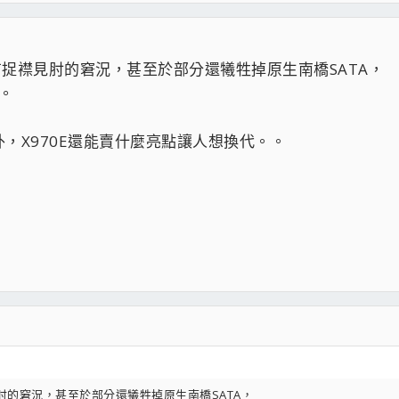
穩穩不加壓
道數已有捉襟見肘的窘況，甚至於部分還犧牲掉原生南橋SATA，
這些年來辛苦了
-----
。
挑戰預設低壓
AMD yes
，X970E還能賣什麼亮點讓人想換代。。
24*7 當伺服器用
低電壓全核4g
----
捉襟見肘的窘況，甚至於部分還犧牲掉原生南橋SATA，