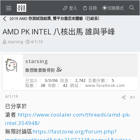
登入
註冊
切換模式
2019 AMD 你測試我給獎, 雙平台邀您來體驗（已結束）
AMD PK INTEL 八核出馬 誰與爭峰
主
開
starsing
4/1/19
題
始
發
日
起
期
starsing
人
敢想敢要敢得到
已加入
3/3/06
訊息
2,742
互動分數
5
點數
38
年齡
42
網站
www.facebook.com
4/1/19
#1
已分享於
滄者
https://www.coolaler.com/threads/amd-pk-
intel.354948/
無限討論區
https://fastzone.org/forum.php?
mod=viewthread&tid=2107223&page=1&extra=