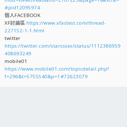
#pid12095974
個人FACEBOOK
XF討論區
https://www.xfastest.com/thread-
227152-1-1.html
twitter
https://twitter.com/starssses/status/1112386959
408693249
mobile01
https://www.mobile01.com/topicdetail.php?
f=296&t=5755540&p=1#72623079