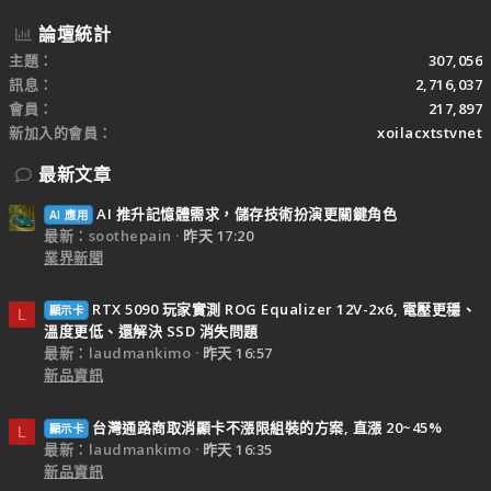
論壇統計
主題
307,056
訊息
2,716,037
會員
217,897
新加入的會員
xoilacxtstvnet
最新文章
AI 推升記憶體需求，儲存技術扮演更關鍵角色
AI 應用
最新：soothepain
昨天 17:20
業界新聞
RTX 5090 玩家實測 ROG Equalizer 12V-2x6, 電壓更穩、
顯示卡
L
溫度更低、還解決 SSD 消失問題
最新：laudmankimo
昨天 16:57
新品資訊
台灣通路商取消顯卡不漲限組裝的方案, 直漲 20~45%
顯示卡
L
最新：laudmankimo
昨天 16:35
新品資訊