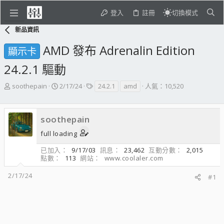
登入
註冊
切換模式
新品資訊
AMD 發布 Adrenalin Edition
顯示卡
24.2.1 驅動
主
開
標
soothepain
2/17/24
24.2.1
amd
人氣：10,520
題
始
籤
發
日
起
期
soothepain
人
full loading
已加入
9/17/03
訊息
23,462
互動分數
2,015
點數
113
網站
www.coolaler.com
2/17/24
#1