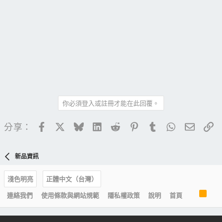
你必須登入或註冊才能在此回覆。
Facebook
X
Bluesky
LinkedIn
Reddit
Pinterest
Tumblr
WhatsApp
電子郵
連
分享：
新品資訊
淺色明亮
正體中文（台灣）
R
連絡我們
使用條款與網站規範
隱私權政策
說明
首頁
S
S