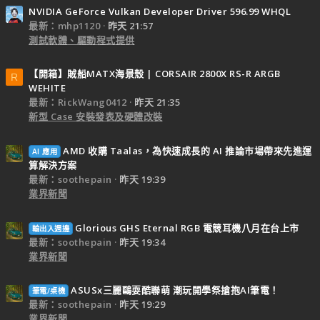
NVIDIA GeForce Vulkan Developer Driver 596.99 WHQL
最新：mhp1120
昨天 21:57
測試軟體、驅動程式提供
【開箱】賊船MATX海景殼 | CORSAIR 2800X RS-R ARGB
R
WEHITE
最新：RickWang0412
昨天 21:35
新型 Case 安裝發表及硬體改裝
AMD 收購 Taalas，為快速成長的 AI 推論市場帶來先進運
AI 應用
算解決方案
最新：soothepain
昨天 19:39
業界新聞
Glorious GHS Eternal RGB 電競耳機八月在台上市
輸出入週邊
最新：soothepain
昨天 19:34
業界新聞
ASUSx三麗鷗耍酷聯萌 潮玩開學祭搶抱AI筆電！
筆電/桌機
最新：soothepain
昨天 19:29
業界新聞