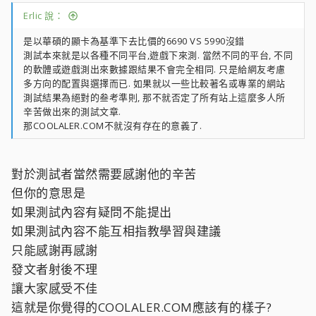
Erlic 說：
是以華碩的顯卡為基準下去比價的6690 VS 5990沒錯
測試本來就是以各種不同平台,遊戲下來測. 當然不同的平台, 不同
的軟體或遊戲測出來數據跟結果不會完全相同. 只是給網友考慮
多方向的配置與選擇而已. 如果就以一些比較著名或專業的網站
測試結果為絕對的叁考準則, 那不就否定了所有站上這麼多人所
辛苦做出來的測試文章.
那COOLALER.COM不就沒有存在的意義了.
對於測試者當然需要感謝他的辛苦
但你的意思是
如果測試內容有疑問不能提出
如果測試內容不能互相指教學習與建議
只能感謝再感謝
發文者射後不理
讓大家感受不佳
這就是你覺得的COOLALER.COM應該有的樣子?