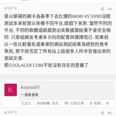
4/30/13
#4
是以華碩的顯卡為基準下去比價的6690 VS 5990沒錯
測試本來就是以各種不同平台,遊戲下來測. 當然不同的
平台, 不同的軟體或遊戲測出來數據跟結果不會完全相
同. 只是給網友考慮多方向的配置與選擇而已. 如果就
以一些比較著名或專業的網站測試結果為絕對的叁考
準則, 那不就否定了所有站上這麼多人所辛苦做出來的
測試文章.
那COOLALER.COM不就沒有存在的意義了.
koyou01
K
一般般會員
已加入
3/29/08
訊息
70
互動分數
0
點數
0
4/30/13
#5