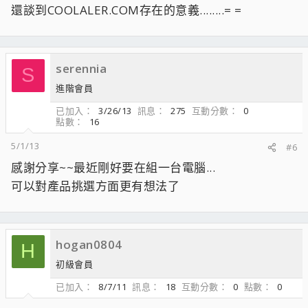
還談到COOLALER.COM存在的意義........= =
serennia
S
進階會員
已加入
3/26/13
訊息
275
互動分數
0
點數
16
5/1/13
#6
感謝分享~~最近剛好要在組一台電腦...
可以對產品挑選方面更有想法了
hogan0804
H
初級會員
已加入
8/7/11
訊息
18
互動分數
0
點數
0