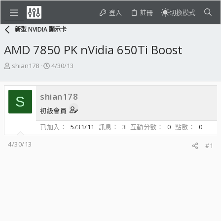
登入
註冊
切換模式
新型 NVIDIA 顯示卡
AMD 7850 PK nVidia 650Ti Boost
主
開
shian178
4/30/13
題
始
發
日
起
期
shian178
S
人
初級會員
已加入
5/31/11
訊息
3
互動分數
0
點數
0
4/30/13
#1