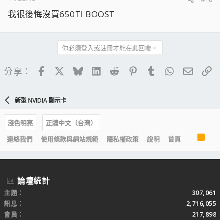
我很後悔沒買650TI BOOST
你必須登入或註冊才能在此回覆。
Facebook
X
Bluesky
LinkedIn
Reddit
Pinterest
Tumblr
WhatsApp
電子郵
連
分享：
新型 NVIDIA 顯示卡
淺色明亮
正體中文（台灣）
R
連絡我們
使用條款與網站規範
隱私權政策
說明
首頁
S
S
論壇統計
主題
307,061
訊息
2,716,055
會員
217,898