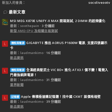
新加入的會員
socoliveootv
最新文章
MSI MEG X870E UNIFY-X MAX 開箱測試, 2 DIMM 的超頻優化
最新：soothepain
3 分鐘前
新型 AMD CPU 及相關主板測試
GIGABYTE 推出 AORUS P1600W 電源, 支援四張顯示
機殼與電源
L
卡
最新：laudmankimo
16 分鐘前
新品資訊
全漢經典聖武士 VIC BD+ 進化 ATX3.1 價不變！電競入
機殼與電源
L
門最強銅牌電源！
最新：laudmankimo
31 分鐘前
業界新聞
Apple 傳積極搶購記憶體！找中國 CXMT 談價格碰壁
記憶體
L
最新：laudmankimo
39 分鐘前
新品資訊