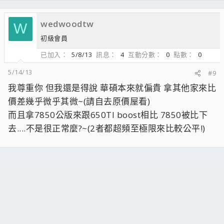
wedwoodtw
W
初級會員
已加入
5/8/13
訊息
4
互動分數
0
點數
0
5/14/13
#9
我尊重你 但我還是得說 華碩本來就偏貴 拿其他家來比
價差幾乎微乎其微~(請自去原價屋看)
而且拿7850公版來跟650TI boost相比 7850被比下
去....不是很正常麼?~(2者都超頻至極限來比較公平!)