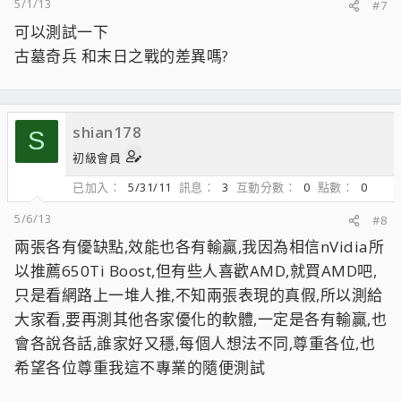
5/1/13
#7
可以測試一下
古墓奇兵 和末日之戰的差異嗎?
shian178
S
初級會員
已加入
5/31/11
訊息
3
互動分數
0
點數
0
5/6/13
#8
兩張各有優缺點,效能也各有輸贏,我因為相信nVidia所
以推薦650Ti Boost,但有些人喜歡AMD,就買AMD吧,
只是看網路上一堆人推,不知兩張表現的真假,所以測給
大家看,要再測其他各家優化的軟體,一定是各有輸贏,也
會各說各話,誰家好又穩,每個人想法不同,尊重各位,也
希望各位尊重我這不專業的隨便測試