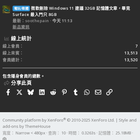
微軟刪除 Windows 11 建議 32GB 記憶體文章，畢竟
電玩/軟體
Surface 最入門只 8GB
最新：soothepain
今天 11:13
新品資訊
線上統計
線上會員
7
線上來賓
13,513
會員總計
13,520
包含隱身會員的總數。
分享此頁
Facebook
X
Bluesky
LinkedIn
Reddit
Pinterest
Tumblr
WhatsApp
電子郵件
連結
®
Community platform by XenForo
© 2010-2025 XenForo Ltd.
|
Style and
add-ons by ThemeHouse
寬度
查詢
10
時間
0.3263s
記憶體
25.18MB