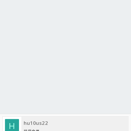
hu10us22
H