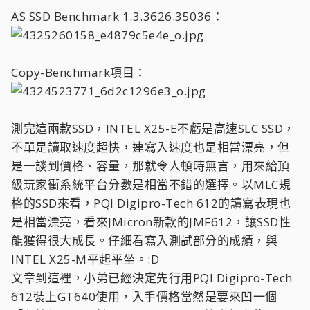
AS SSD Benchmark 1.3.3626.35036：
Copy-Benchmark項目：
測完這兩款SSD，INTEL X25-E不虧是高速SLC SSD，
不單是讀取速度超快，連寫入速度也是相當漂亮，但
是一談到價格、容量，那就令人頓時無言，用來給頂
級玩家衝系統平台分數是相當不錯的選擇。以MLC規
格的SSD來看，PQI Digipro-Tech 612的讀寫表現也
是相當漂亮，看來JMicron新款的JMF612，讓SSD性
能獲得很大成長。仔細看寫入測試部分的成績，與
INTEL X25-M平起平坐。:D
文章到這裡，小弟已經決定先行用PQI Digipro-Tech
612裝上GT640使用，入手價格當然是要來凹一個