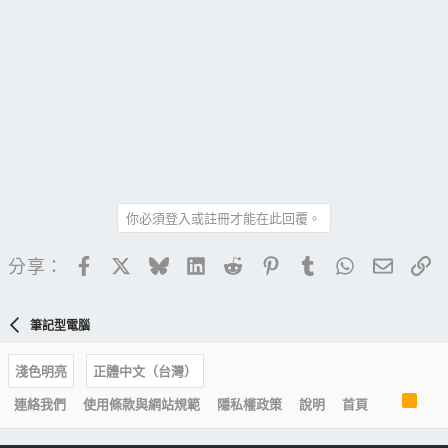
你必須登入或註冊才能在此回覆。
Facebook
X
Bluesky
LinkedIn
Reddit
Pinterest
Tumblr
WhatsApp
電子郵
連
分享：
筆記型電腦
淺色明亮
正體中文（台灣）
R
連絡我們
使用條款與網站規範
隱私權政策
說明
首頁
S
S