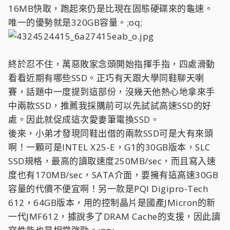
16MB快取，跑起來仍是比現在固態硬碟來的龜速。
唯一的優勢就是320GB容量。;oq;
終於忍不住，萬惡敗家念頭開始指揮手指，四處滑動
看看近期有哪些SSD。正巧有天跟大學同鞋聊天喇
賽，話題中一度提到這部份，沒幾天他熱心地拿來手
中兩款SSD，推薦我採購前可以先試試高速SSD的好
處。因此就促成這次愛妻筆電換SSD。
後來，小弟才發現同鞋出借的兩款SSD可是大有來頭
啊！一顆可是INTEL X25-E，G1的30GB版本，SLC
SSD規格，最高的讀取速度250MB/sec，而且寫入速
度也有170MB/sec，SATA介面，要擁有這高速30GB
容量的代價不便宜啊！另一款是PQI Digipro-Tech
612，64GB版本，用的控制晶片是國產JMicron的新
一代JMF612，據說多了DRAM Cache的支援，因此讀