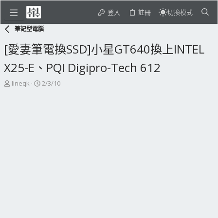
登入
註冊
切換模式
筆記型電腦
[愛妻筆電換SSD]小星GT640換上INTEL
X25-E、PQI Digipro-Tech 612
主
開
lineqk
2/3/10
題
始
發
日
起
期
人