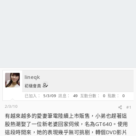
lineqk
初級會員
已加入
5/3/09
訊息
49
互動分數
0
點數
0
2/3/10
#1
有越來越多的愛妻筆電陸續上市販售，小弟也趕著這
股熱潮娶了一位新老婆回家伺候，名為GT640。使用
這段時間來，她的表現幾乎無可挑剔，轉個DVD影片