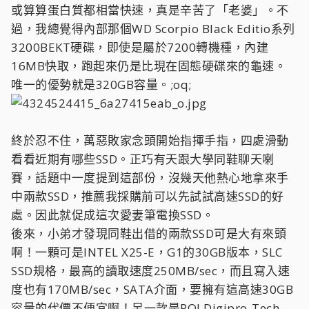
或算算蛋白質都相當快速，真是辛苦了「老婆」。不
過，我總覺得內部那個WD Scorpio Black Editio系列
3200BEKT硬碟，即使是屬於7200轉機種，內建
16MB快取，跑起來仍是比現在固態硬碟來的龜速。
唯一的優勢就是320GB容量。;oq;
終於忍不住，萬惡敗家念頭開始指揮手指，四處滑動
看看近期有哪些SSD。正巧有天跟大學同鞋聊天喇
賽，話題中一度提到這部份，沒幾天他熱心地拿來手
中兩款SSD，推薦我採購前可以先試試高速SSD的好
處。因此就促成這次愛妻筆電換SSD。
後來，小弟才發現同鞋出借的兩款SSD可是大有來頭
啊！一顆可是INTEL X25-E，G1的30GB版本，SLC
SSD規格，最高的讀取速度250MB/sec，而且寫入速
度也有170MB/sec，SATA介面，要擁有這高速30GB
容量的代價不便宜啊！另一款是PQI Digipro-Tech