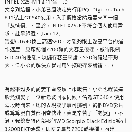
INTEL X25-M平起平坐。:D
文章到這裡，小弟已經決定先行用PQI Digipro-Tech
612裝上GT640使用，入手價格當然是要來凹一個
「友情價」。至於，INTEL X25-E不符合個人使用需
求，趁早歸還。;face12;
我想GT640換上高速SSD，才能夠跟上愛妻平台的運
作速度，原廠配個7200轉的大容量硬碟，顯得限制
GT640的性能。以儲存容量來論，SSD的確是不夠
大，但小弟的解決方就是用外接硬碟來彌補。:D
有越來越多的愛妻筆電陸續上市販售，小弟也趕著這
股熱潮娶了一位新老婆回家伺候，名為GT640。使用
這段時間來，她的表現幾乎無可挑剔，轉個DVD影片
或算算蛋白質都相當快速，真是辛苦了「老婆」。不
過，我總覺得內部那個WD Scorpio Black Editio系列
3200BEKT硬碟，即使是屬於7200轉機種，內建