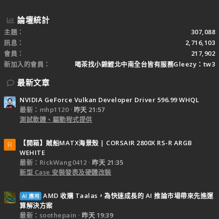
論壇統計
主題
307,088
訊息
2,716,103
會員
217,902
新加入的會員
喝茶找小錦鯉北中南全台皆有服務Gleezy：tw3
最新文章
NVIDIA GeForce Vulkan Developer Driver 596.99 WHQL
最新：mhp1120
昨天 21:57
測試軟體、驅動程式提供
【開箱】賊船MATX海景殼 | CORSAIR 2800X RS-R ARGB
R
WEHITE
最新：RickWang0412
昨天 21:35
新型 Case 安裝發表及硬體改裝
AMD 收購 Taalas，為快速成長的 AI 推論市場帶來先進運
AI 應用
算解決方案
最新：soothepain
昨天 19:39