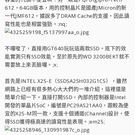
612，64GB版本，用的控制晶片是國產JMicron的新
一代JMF612，據說多了DRAM Cache的支援，因此讀
寫性能也是相當強勁。;nq;
不囉唆了，直接用GT640玩玩這兩款SSD。底下的效
能實測只有SSD效能，至於原先的WD 3200BEKT就不
需要放上來丟臉囉。;x;
首先是INTEL X25-E（SSDSA2SH032G1C5），雖然
網路上已經有很多熱心大大們的一堆介紹，這裡還是
簡單介紹一下。直接打開SSD，內部的控制器是Intel
開發的單晶片SoC，編號是PC29AS21AA0，跟較為便
宜的X25-M同一款，支援十個通道(Channel)設計，使
得SSD獲得極高速的讀寫性能表現。;em25;