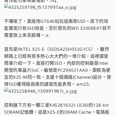
寫性能也是相當強勁。;nq;
不囉唆了，直接用GT640玩玩這兩款SSD。底下的效
能實測只有SSD效能，至於原先的WD 3200BEKT就不
需要放上來丟臉囉。;x;
首先是INTEL X25-E（SSDSA2SH032G1C5），雖然
網路上已經有很多熱心大大們的一堆介紹，這裡還是
簡單介紹一下。直接打開SSD，內部的控制器是Intel
開發的單晶片SoC，編號是PC29AS21AA0，跟較為便
宜的X25-M同一款，支援十個通道(Channel)設計，使
得SSD獲得極高速的讀寫性能表現。;em25;
控制器下方有一顆三星K4S281632I-UC60的128-bit
SDRAM記憶體，這是X25-E的DRAM Cache。電路板