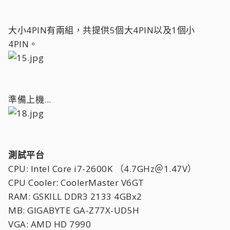
大小4PIN有兩組，共提供5個大4PIN以及1個小
4PIN。
準備上機...
測試平台
CPU: Intel Core i7-2600K （4.7GHz＠1.47V）
CPU Cooler: CoolerMaster V6GT
RAM: GSKILL DDR3 2133 4GBx2
MB: GIGABYTE GA-Z77X-UD5H
VGA: AMD HD 7990