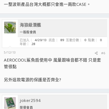
一整波新產品台灣大概都只會進一兩款CASE。
海狼級潛艦
一般般會員
已加入
4/20/13
訊息
89
互動分數
0
點數
0
年齡
28
5/12/13
#6
AEROCOOL鯊魚扇使用中 風量跟噪音都不錯 只是套
管很黏
另外這款電源的保護是否齊全?
joker2594
榮譽會員