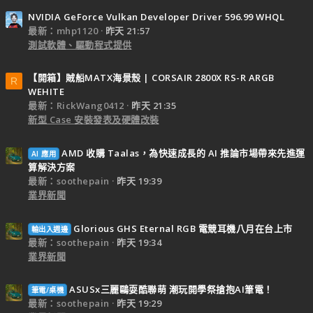
NVIDIA GeForce Vulkan Developer Driver 596.99 WHQL
最新：mhp1120
昨天 21:57
測試軟體、驅動程式提供
【開箱】賊船MATX海景殼 | CORSAIR 2800X RS-R ARGB
R
WEHITE
最新：RickWang0412
昨天 21:35
新型 Case 安裝發表及硬體改裝
AMD 收購 Taalas，為快速成長的 AI 推論市場帶來先進運
AI 應用
算解決方案
最新：soothepain
昨天 19:39
業界新聞
Glorious GHS Eternal RGB 電競耳機八月在台上市
輸出入週邊
最新：soothepain
昨天 19:34
業界新聞
ASUSx三麗鷗耍酷聯萌 潮玩開學祭搶抱AI筆電！
筆電/桌機
最新：soothepain
昨天 19:29