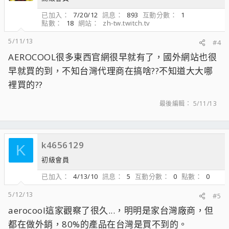
已加入
7/20/12
訊息
893
互動分數
1
點數
18
網站
zh-tw.twitch.tv
5/11/13
#4
AEROCOOL很多東西官網很早就有了，國外網站也很
早就買的到，不知台灣代理商在搞啥??不知道大大哪
裡買的??
最後編輯：
5/11/13
k4656129
K
初級會員
已加入
4/13/10
訊息
5
互動分數
0
點數
0
5/12/13
#5
aerocool這家觀察了很久...，明明是家台灣廠商，但
都在做外銷，80%的產品在台灣是買不到的。