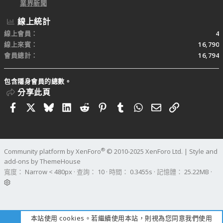
業界新聞
線上統計
線上會員
4
線上來賓
16,790
會員總計
16,794
包含隱身會員的總數。
分享此頁
Facebook
X
Bluesky
LinkedIn
Reddit
Pinterest
Tumblr
WhatsApp
電子郵件
連結
®
Community platform by XenForo
© 2010-2025 XenForo Ltd.
|
Style and
add-ons by ThemeHouse
寬度
查詢
10
時間
0.3455s
記憶體
25.22MB
本站使用 cookies。若繼續使用本站，則視為您同意我們使用