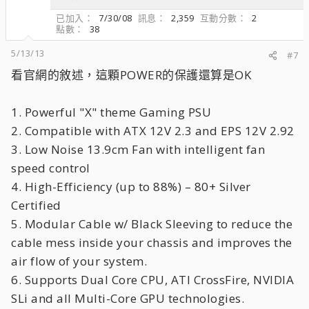
已加入
7/30/08
訊息
2,359
互動分數
2
點數
38
5/13/13
#7
看官網的敘述，這顆POWER的保護還算是OK
1. Powerful "X" theme Gaming PSU
2. Compatible with ATX 12V 2.3 and EPS 12V 2.92
3. Low Noise 13.9cm Fan with intelligent fan
speed control
4. High-Efficiency (up to 88%) – 80+ Silver
Certified
5. Modular Cable w/ Black Sleeving to reduce the
cable mess inside your chassis and improves the
air flow of your system.
6. Supports Dual Core CPU, ATI CrossFire, NVIDIA
SLi and all Multi-Core GPU technologies.