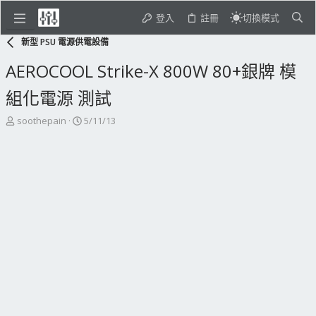
登入
註冊
切換模式
新型 PSU 電源供電設備
AEROCOOL Strike-X 800W 80+銀牌 模
組化電源 測試
主
開
soothepain
5/11/13
題
始
發
日
起
期
人