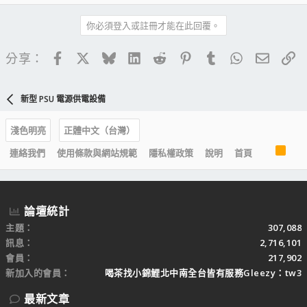
你必須登入或註冊才能在此回覆。
Facebook
X
Bluesky
LinkedIn
Reddit
Pinterest
Tumblr
WhatsApp
電子郵
連
分享：
新型 PSU 電源供電設備
淺色明亮
正體中文（台灣）
R
連絡我們
使用條款與網站規範
隱私權政策
說明
首頁
S
S
論壇統計
主題
307,088
訊息
2,716,101
會員
217,902
新加入的會員
喝茶找小錦鯉北中南全台皆有服務Gleezy：tw3
最新文章