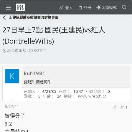
登入
註冊
切換模式
王建民戰績及收藏交流討論專區
27日早上7點 國民(王建民)vs紅人
(DontrelleWillis)
主
開
新北市幽默
8/27/11
題
始
發
日
起
期
kuh1981
人
K
愛吃牛肉麵的牛
已加入
4/28/05
訊息
1,247
互動分數
0
點數
0
年齡
24
網站
www.wretch.cc
8/27/11
#11
被得分了
3:2
六局結束!!