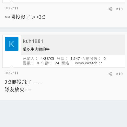
8/27/11
#18
><勝投沒了..><3:3
kuh1981
K
愛吃牛肉麵的牛
已加入
4/28/05
訊息
1,247
互動分數
0
點數
0
年齡
24
網站
www.wretch.cc
8/27/11
#19
3:3勝投飛了~~~~
隊友放火=.=