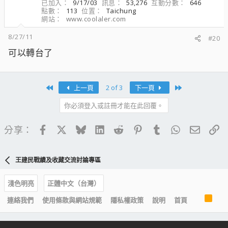
已加入
9/17/03
訊息
53,276
互動分數
646
點數
113
位置
Taichung
網站
www.coolaler.com
8/27/11
#20
可以轉台了
First
Last
上一頁
2 of 3
下一頁
你必須登入或註冊才能在此回覆。
Facebook
X
Bluesky
LinkedIn
Reddit
Pinterest
Tumblr
WhatsApp
電子郵
連
分享：
王建民戰績及收藏交流討論專區
淺色明亮
正體中文（台灣）
R
連絡我們
使用條款與網站規範
隱私權政策
說明
首頁
S
S