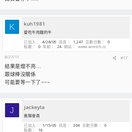
kuh1981
K
愛吃牛肉麵的牛
已加入
4/28/05
訊息
1,247
互動分數
0
點數
0
年齡
24
網站
www.wretch.cc
8/27/11
#17
結果是燈不亮....
跟球棒沒關係
可能要等一下了~~~
jackeyla
J
進階會員
已加入
1/15/05
訊息
304
互動分數
0
點數
16