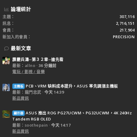
論壇統計
主題
307,116
訊息
2,716,151
會員
217,904
新加入的會員
PRECISION
最新文章
霹靂兵濤─第３２章─搶先看
最新：allno
36 分鐘前
電玩 / 影視 / 音樂
PCB、VRM 缺料成本提升，ASUS 率先調漲主機板
主機板
最新：龍門忠武
今天 14:39
新品資訊
ASUS 推出 ROG PG27UCWM、PG32UCWM，4K 240Hz
顯示器
Tandem RGB OLED
最新：soothepain
今天 14:17
新品資訊