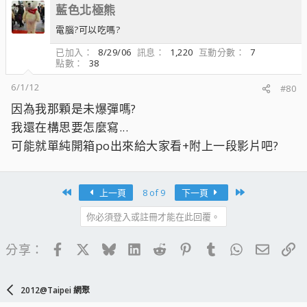
藍色北極熊
電腦?可以吃嗎?
已加入
8/29/06
訊息
1,220
互動分數
7
點數
38
6/1/12
#80
因為我那顆是未爆彈嗎?
我還在構思要怎麼寫...
可能就單純開箱po出來給大家看+附上一段影片吧?
First
Last
上一頁
8 of 9
下一頁
你必須登入或註冊才能在此回覆。
Facebook
X
Bluesky
LinkedIn
Reddit
Pinterest
Tumblr
WhatsApp
電子郵
連
分享：
2012@Taipei 網聚