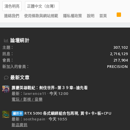
淺色明亮
正體中文（台灣）
R
連絡我們
使用條款與網站規範
隱私權政策
說明
首頁
S
S
論壇統計
主題
307,102
訊息
2,716,129
會員
217,904
新加入的會員
PRECISION
最新文章
霹靂英雄戰紀：刜伐世界─第３９章─搶先看
最新：lawrence11
今天 12:00
電玩 / 影視 / 音樂
RTX 5090 各式綑綁組合包再現, 買卡+卡+板+CPU
顯示卡
最新：soothepain
今天 10:55
新品資訊