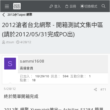
登入
註冊
切換模式
2012@Taipei 網聚
2012滄者台北網聚 - 開箱測試文集中區
(請於2012/05/31完成PO出)
主
開
ctsun
4/28/12
題
始
發
日
起
期
sammi1608
人
S
高級會員
已加入
10/29/10
訊息
594
互動分數
1
點數
18
5/28/12
#71
終於簡單開箱完成
2012年-網聚-Xigmatek推出─-Achilles-S1284-簡單