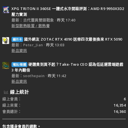
XPG TRITON II 360SE 一體式水冷開箱評測：AMD R9 9950X3D2
壓力實測
最新：古代靈異雙頭戰象
昨天 17:40
新型散熱裝置 / 散熱膏
國外網友 ZOTAC RTX 4090 送修四次最後換來 RTX 5090
顯示卡
最新：Peter_Jian
昨天 13:03
新品資訊
硬體貴到買不起？Take-Two CEO 認為低延遲雲端遊戲
電玩/軟體
3 年內翻倍
最新：soothepain
昨天 11:42
新品資訊
線上統計
線上會員
6
線上來賓
16,354
會員總計
16,360
包含隱身會員的總數。