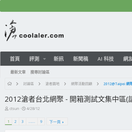
首頁
評測
新訊
新聞稿
AI 科技
網
最新文章
搜尋討論區
討論區
滄者園地
網聚活動回顧
2012@Taipei 網
2012滄者台北網聚 - 開箱測試文集中區(請於
主
開
ctsun
4/28/12
題
始
發
日
1
2
3
……
9
下一頁
起
期
人