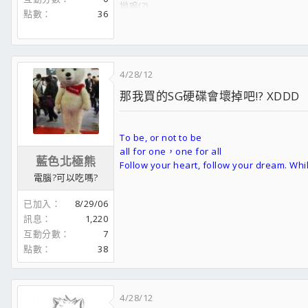
坳嗚(?)
點數
36
前身是超愛貓 2010年後化身為狼
4/28/12
那我買的SG硬碟會壞掉吧!? XDDD
To be, or not to be
all for one，one for all
藍色北極熊
CBB QR碼
Follow your heart, follow your dream. Whil
我好想當狼喔...;x;
電腦?可以吃嗎?
已加入
8/29/06
以前愛貓 現在愛狼..
寫開箱文，不只是為了應付交差
訊息
1,220
而是為了抽到而大獎而準備
互動分數
7
點數
38
4/28/12