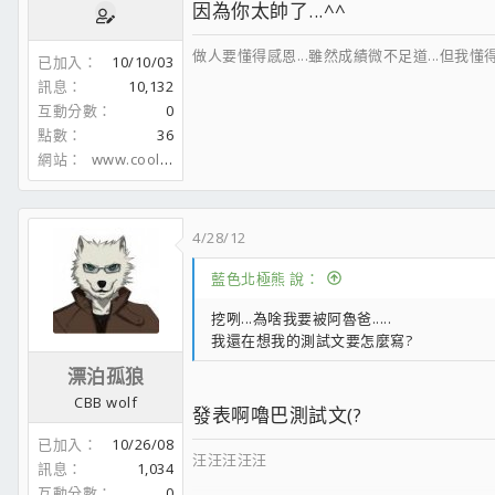
因為你太帥了...^^
做人要懂得感恩...雖然成績微不足道...但我懂得感謝及思
已加入
10/10/03
訊息
10,132
互動分數
0
點數
36
網站
www.coolaler.com
4/28/12
藍色北極熊 說：
挖咧...為啥我要被阿魯爸.....
我還在想我的測試文要怎麼寫?
漂泊孤狼
CBB wolf
發表啊嚕巴測試文(?
已加入
10/26/08
汪汪汪汪汪
訊息
1,034
互動分數
0