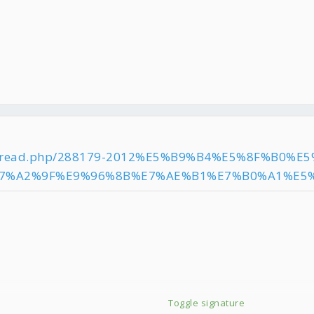
owthread.php/288179-2012%E5%B9%B4%E5%8F%B0%
%E7%A2%9F%E9%96%8B%E7%AE%B1%E7%B0%A1%E
Toggle signature