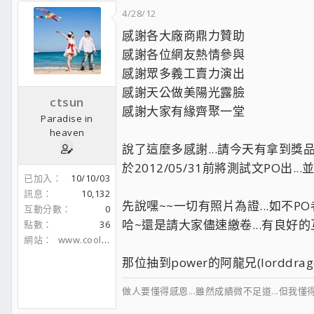
4/28/12
感謝各大廠商鼎力贊助
感謝各位網友熱情參與
感謝眾多義工賣力演出
感謝天公做美陽光露臉
ctsun
感謝大家有緣齊聚一堂
Paradise in
heaven
說了這麼多感謝...請今天有拿到獎品(
於2012/05/31前將測試文PO出..
已加入
10/10/03
訊息
10,132
先說嘿~~一切有照片為證...如不PO者
互動分數
0
哈~還是請大家儘速繳卷...有良好的互
點數
36
網站
www.coolaler.com
那位抽到power的阿龍兄(lorddragon
做人要懂得感恩...雖然成績微不足道...但我懂得感謝及思