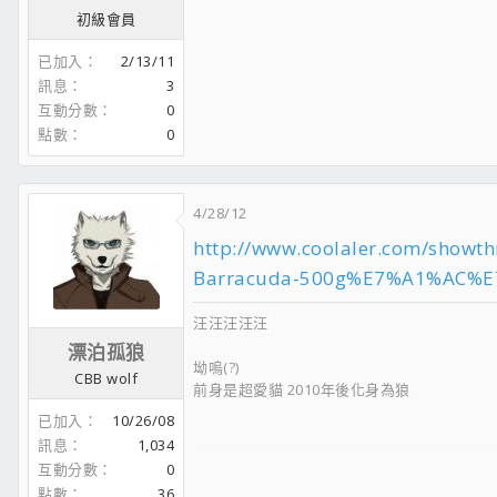
初級會員
已加入
2/13/11
訊息
3
互動分數
0
點數
0
4/28/12
http://www.coolaler.com/sh
Barracuda-500g%E7%A1%AC
汪汪汪汪汪
漂泊孤狼
坳嗚(?)
CBB wolf
前身是超愛貓 2010年後化身為狼
已加入
10/26/08
訊息
1,034
互動分數
0
點數
36