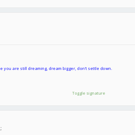
e you are still dreaming, dream bigger, don’t settle down.
Toggle signature
;