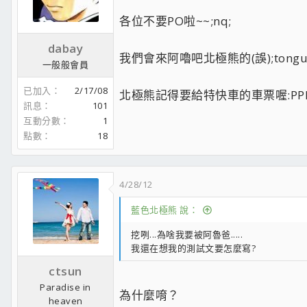
各位不要PO啦~~;nq;
dabay
我們會來阿嚕吧北極熊的(誤);tongu
一般般會員
已加入
2/17/08
北極熊記得要給特快車的車票喔:PPP
訊息
101
互動分數
1
點數
18
4/28/12
藍色北極熊 說：
挖咧...為啥我要被阿魯爸.....
我還在想我的測試文要怎麼寫?
ctsun
Paradise in
為什麼唷？
heaven