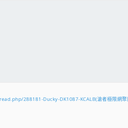
owthread.php/288181-Ducky-DK1087-KCALB(滄者極限網