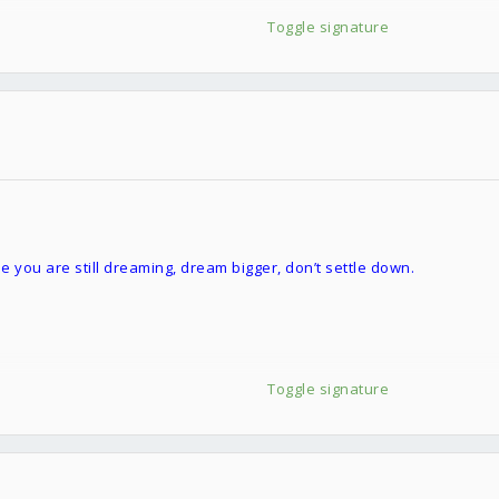
Toggle signature
e you are still dreaming, dream bigger, don’t settle down.
Toggle signature