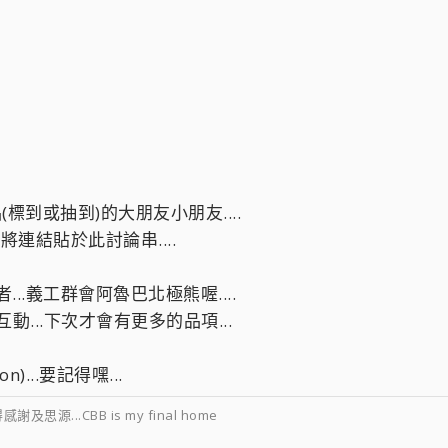
標到或抽到)的大朋友小朋友....
.並將連結貼於此討論串....
...義工群會阿魯巴北極熊喔....
動...下次才會有更多的品項...
)...要記得嘿...
源...CBB is my final home