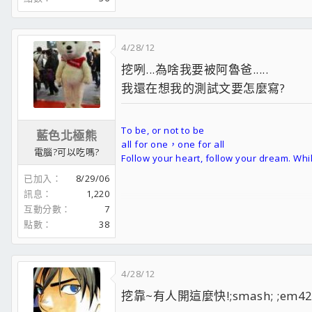
4/28/12
挖咧...為啥我要被阿魯爸.....
CBB QR碼
我還在想我的測試文要怎麼寫?
我好想當狼喔...;x;
以前愛貓 現在愛狼..
To be, or not to be
藍色北極熊
all for one，one for all
電腦?可以吃嗎?
Follow your heart, follow your dream. Whil
已加入
8/29/06
訊息
1,220
寫開箱文，不只是為了應付交差
互動分數
7
而是為了抽到而大獎而準備
點數
38
4/28/12
挖靠~有人開這麼快!;smash; ;em42