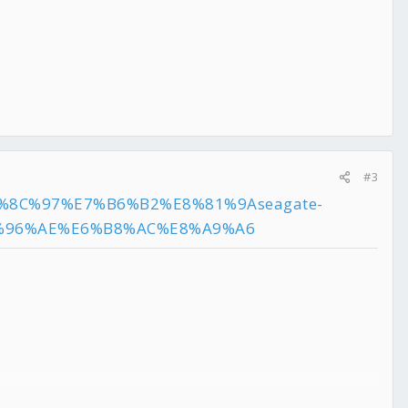
#3
E5%8C%97%E7%B6%B2%E8%81%9Aseagate-
5%96%AE%E6%B8%AC%E8%A9%A6