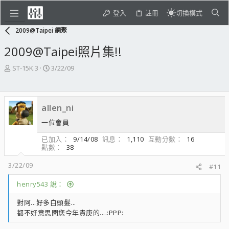
登入
註冊
切換模式
2009@Taipei 網聚
2009@Taipei照片集!!
主
開
ST-15K.3
3/22/09
題
始
發
日
起
期
allen_ni
人
一位會員
已加入
9/14/08
訊息
1,110
互動分數
16
點數
38
3/22/09
#11
henry543 說：
對阿...好多白頭髮...
都不好意思問您今年貴庚的....:PPP: