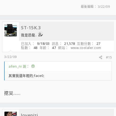
最後編輯：
3/22/09
ST-15K.3
我是恐龍..
已加入
9/18/03
訊息
21,578
互動分數
27
點數
48
年齡
47
網站
www.coolaler.com
3/22/09
#15
allen_ni 說：
其實我還年輕的;face0;
挖災......
lovepizi