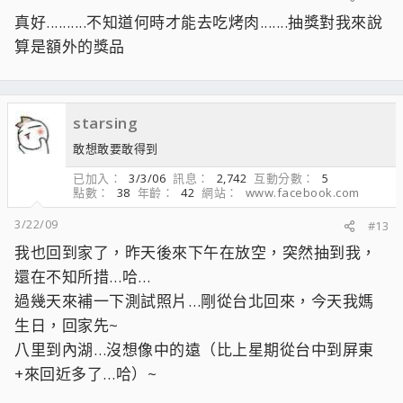
真好..........不知道何時才能去吃烤肉.......抽獎對我來說
算是額外的獎品
starsing
敢想敢要敢得到
已加入
3/3/06
訊息
2,742
互動分數
5
點數
38
年齡
42
網站
www.facebook.com
3/22/09
#13
我也回到家了，昨天後來下午在放空，突然抽到我，
還在不知所措…哈…
過幾天來補一下測試照片…剛從台北回來，今天我媽
生日，回家先~
八里到內湖…沒想像中的遠（比上星期從台中到屏東
+來回近多了…哈）~