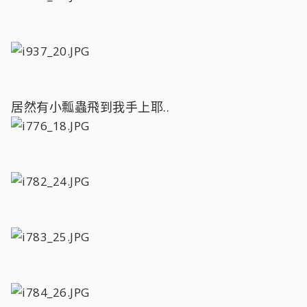
居然有小瓢蟲飛到我手上耶..