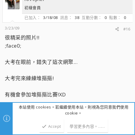
初級會員
已加入
3/18/08
訊息
38
互動分數
0
點數
0
3/23/09
#16
很精采的照片!!
;face0;
大考在眼前，錯失了這次網聚...
大考完來練練堆摳摳!
有機會參加堆摳摳比賽!XD
本站使用 cookies。若繼續使用本站，則視為您同意我們使用
cookie。
fay
F
Accept
學習更多內容。……
上方
下方
一般般會員