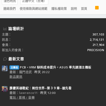
淺色明亮
正體中文（台灣）
R
連絡我們
使用條款與網站規範
隱私權政策
說明
首頁
S
S
論壇統計
主題
307,103
訊息
2,716,131
會員
217,904
新加入的會員
PRECISION
最新文章
PCB、VRM 缺料成本提升，ASUS 率先調漲主機板
主機板
最新：龍門忠武
昨天 20:22
新品資訊
霹靂英雄戰紀：刜伐世界─第３９章─搶先看
最新：lawrence11
昨天 12:00
電玩 / 影視 / 音樂