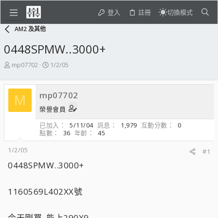
登入
註冊
切換模式
AM2 及其他
0448SPMW..3000+
主
開
mp07702
1/2/05
題
始
發
日
起
期
mp07702
M
人
榮譽會員
已加入
5/11/04
訊息
1,979
互動分數
0
點數
36
年齡
45
1/2/05
#1
0448SPMW..3000+
1160569L402XX號
今天剛買..能上290X9...