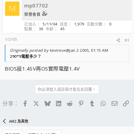
mp07702
M
榮譽會員
已加入
5/11/04
訊息
1,979
互動分數
0
點數
36
年齡
45
1/2/05
#3
Originally posted by kevinsvx
@Jan 2 2005, 01:15 AM
290*9電壓多少？
BIOS設1.45V再OS實際電壓1.4V
你必須登入或註冊才能在此回覆。
Facebook
X
Bluesky
LinkedIn
Reddit
Pinterest
Tumblr
WhatsApp
電子郵
連
分享：
AM2 及其他