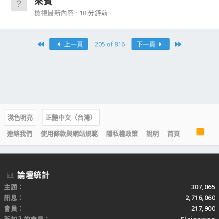
來賓
檢視最新內容
10 分鐘前
First
Last
上一頁
205 of 816
下一頁
淺色明亮
正體中文（台灣）
R
連絡我們
使用條款與網站規範
隱私權政策
說明
首頁
S
S
論壇統計
主題
307,065
訊息
2,716,060
會員
217,900
新加入的會員
Elainewoo