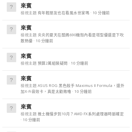
來賓
檢視主題
有年輕朋友也在看風水世家嗎
10 分鐘前
來賓
檢視主題
炎炎的夏天在酷媽690機殼內看是塔型優還是下吹
散熱優
10 分鐘前
來賓
檢視主題
預算2萬組裝疑問
10 分鐘前
來賓
檢視主題
ASUS ROG 黑色殺手 Maximus II Formula，還外
加X-Fi音效卡，真是太勸敗嚕
10 分鐘前
來賓
檢視主題
推土機慢步到10月？AMD FX系列處理器時脈確定
10 分鐘前