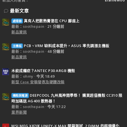
最新文章
真有人把散熱膏塗在 CPU 腳座上
處理器
最新：soothepain
21 分鐘前
新品資訊
PCB、VRM 缺料成本提升，ASUS 率先調漲主機板
主機板
最新：soothepain
48 分鐘前
新品資訊
木紋成癮症？ANTEC P30 ARGB 機殼
最新：ohmy
今天 18:49
新型 Case 安裝發表及硬體改裝
DEEPCOOL 九州風神開學祭！ 購買超值機殼 CC310 限
機殼與電源
時加碼送 AG400 散熱器！
最新：soothepain
今天 17:22
業界新聞
MSI MEG X870E UNIFY-X MAX 開箱測試, 2 DIMM 的超頻優化