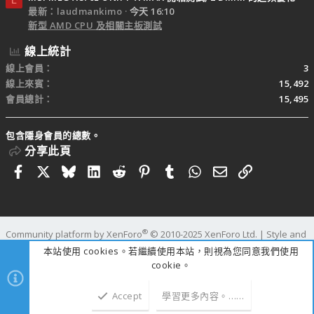
L
最新：laudmankimo
今天 16:10
新型 AMD CPU 及相關主板測試
線上統計
線上會員
3
線上來賓
15,492
會員總計
15,495
包含隱身會員的總數。
分享此頁
Facebook
X
Bluesky
LinkedIn
Reddit
Pinterest
Tumblr
WhatsApp
電子郵件
連結
®
Community platform by XenForo
© 2010-2025 XenForo Ltd.
|
Style and
add-ons by ThemeHouse
本站使用 cookies。若繼續使用本站，則視為您同意我們使用
寬度
查詢
12
時間
0.3230s
記憶體
25.36MB
cookie。
Accept
學習更多內容。……
上方
下方