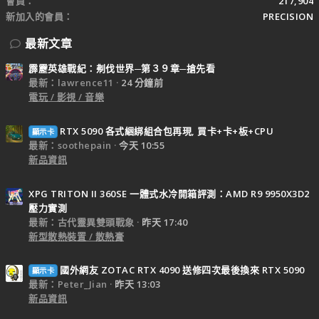
會員
217,904
新加入的會員
PRECISION
最新文章
霹靂英雄戰紀：刜伐世界─第３９章─搶先看
最新：lawrence11
24 分鐘前
電玩 / 影視 / 音樂
RTX 5090 各式綑綁組合包再現, 買卡+卡+板+CPU
顯示卡
最新：soothepain
今天 10:55
新品資訊
XPG TRITON II 360SE 一體式水冷開箱評測：AMD R9 9950X3D2
壓力實測
最新：古代靈異雙頭戰象
昨天 17:40
新型散熱裝置 / 散熱膏
國外網友 ZOTAC RTX 4090 送修四次最後換來 RTX 5090
顯示卡
最新：Peter_Jian
昨天 13:03
新品資訊