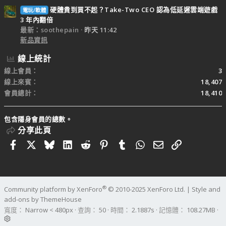
硬體貴到買不起？Take-Two CEO 認為低延遲雲端遊戲
電玩/軟體
3 年內翻倍
最新：soothepain
昨天 11:42
新品資訊
線上統計
線上會員
3
線上來賓
18,407
會員總計
18,410
包含隱身會員的總數。
分享此頁
Facebook
X
Bluesky
LinkedIn
Reddit
Pinterest
Tumblr
WhatsApp
電子郵件
連結
®
Community platform by XenForo
© 2010-2025 XenForo Ltd.
|
Style and
add-ons by ThemeHouse
寬度
查詢
50
時間
2.1887s
記憶體
108.27MB