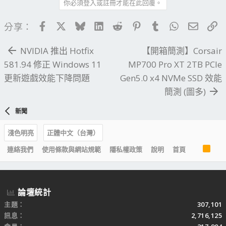
你必須登入或註冊才能在此回覆。
Facebook
X
Bluesky
LinkedIn
Reddit
Pinterest
Tumblr
WhatsApp
電子郵
連
分享：
NVIDIA 推出 Hotfix
【開箱簡測】Corsair
581.94 修正 Windows 11
MP700 Pro XT 2TB PCIe
更新遊戲效能下降問題
Gen5.0 x4 NVMe SSD 效能
簡測 (圖多)
新聞
淺色明亮
正體中文（台灣）
R
連絡我們
使用條款與網站規範
隱私權政策
說明
首頁
S
S
論壇統計
主題
307,101
訊息
2,716,125