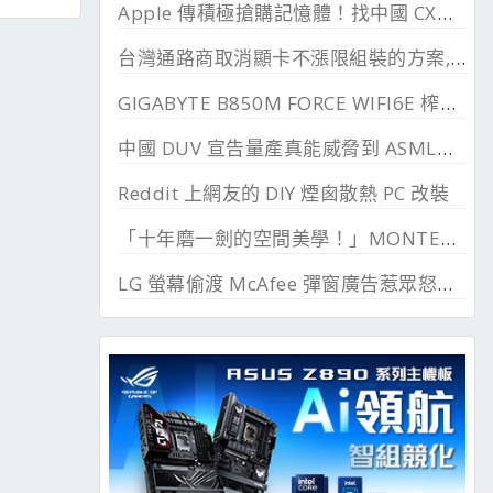
Apple 傳積極搶購記憶體！找中國 CXMT 談價格碰壁
台灣通路商取消顯卡不漲限組裝的方案, 直漲 20~45%
GIGABYTE B850M FORCE WIFI6E 榨乾長鑫24G DDR
中國 DUV 宣告量產真能威脅到 ASML？外媒稱相差甚遠
Reddit 上網友的 DIY 煙囪散熱 PC 改裝
「十年磨一劍的空間美學！」MONTECH TEN 模組化機殼百變開箱 I3 模式實裝分享
LG 螢幕偷渡 McAfee 彈窗廣告惹眾怒，微軟出手制止