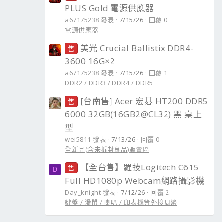
PLUS Gold 電源供應器
a67175238 發表
7/15/26
回覆 0
電源供應器
美光 Crucial Ballistix DDR4-
售
3600 16G×2
a67175238 發表
7/15/26
回覆 1
DDR2 / DDR3 / DDR4 / DDR5
[台南售] Acer 宏碁 HT200 DDR5
售
6000 32GB(16GB2@CL32) 黑 桌上
型
wei5811 發表
7/13/26
回覆 0
全新品(含未拆封良品)販賣區
【全台售】羅技Logitech C615
售
D
Full HD1080p Webcam網路攝影機
Day_knight 發表
7/12/26
回覆 2
鍵盤 / 滑鼠 / 喇叭 / 印表機等外接周邊