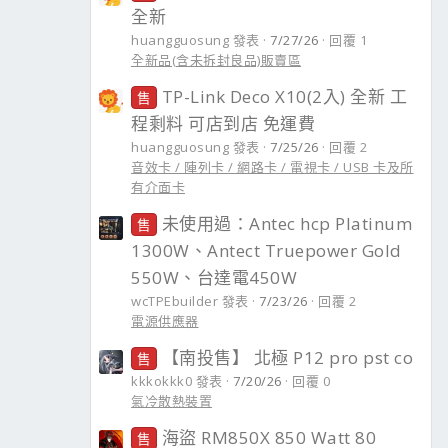
全新
huangguosung 發表
7/27/26
回覆 1
全新品(含未拆封良品)販賣區
TP-Link Deco X10(2入) 全新 工
售
程剩料 可店到店 免運費
huangguosung 發表
7/25/26
回覆 2
音效卡 / 陣列卡 / 網路卡 / 電視卡 / USB 卡及所
有介面卡
未使用過：Antec hcp Platinum
售
1300W、Antect Truepower Gold
550W、台達電450W
wcTPEbuilder 發表
7/23/26
回覆 2
電源供應器
【南投售】 北極 P12 pro pst co
售
kkkokkk0 發表
7/20/26
回覆 0
氣冷散熱裝置
海盜 RM850X 850 Watt 80
售