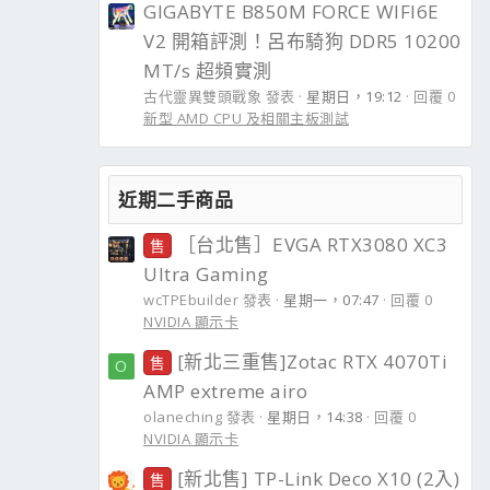
GIGABYTE B850M FORCE WIFI6E
V2 開箱評測！呂布騎狗 DDR5 10200
MT/s 超頻實測
古代靈異雙頭戰象 發表
星期日，19:12
回覆 0
新型 AMD CPU 及相關主板測試
近期二手商品
［台北售］EVGA RTX3080 XC3
售
Ultra Gaming
wcTPEbuilder 發表
星期一，07:47
回覆 0
NVIDIA 顯示卡
[新北三重售]Zotac RTX 4070Ti
售
O
AMP extreme airo
olaneching 發表
星期日，14:38
回覆 0
NVIDIA 顯示卡
[新北售] TP-Link Deco X10 (2入)
售