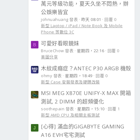
萬元等級功能，夏天久坐不悶熱，辦
公娛樂皆宜
johnuahuang 發表
昨天 08:01
回覆 0
新型 Laptop / iPad / Note Book 及 Mobile
Phone 等數位 3C
可愛好看眼鏡妹
B
BruceChow 發表
星期四，22:16
回覆 0
美圖分享
木紋成癮症？ANTEC P30 ARGB 機殼
ohmy 發表
星期四，18:49
回覆 0
新型 Case 安裝發表及硬體改裝
MSI MEG X870E UNIFY-X MAX 開箱
測試, 2 DIMM 的超頻優化
soothepain 發表
星期四，15:10
回覆 1
新型 AMD CPU 及相關主板測試
[心得] 滿血的GIGABYTE GAMING
J
A16 EVH宅宅測試