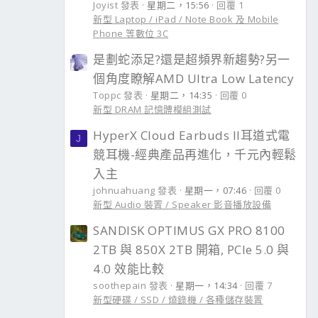
Joyist 發表
星期二，15:56
回覆 1
新型 Laptop / iPad / Note Book 及 Mobile
Phone 等數位 3C
是劃蛇添足?還是超頻界新趨勢?另一
個角度瞭解AMD Ultra Low Latency
Toppc 發表
星期二，14:35
回覆 0
新型 DRAM 記憶體模組測試
HyperX Cloud Earbuds II耳道式電
J
競耳機-經典產品再進化，千元內輕鬆
入主
johnuahuang 發表
星期一，07:46
回覆 0
新型 Audio 裝置 / Speaker 影音播放設備
SANDISK OPTIMUS GX PRO 8100
2TB 與 850X 2TB 開箱, PCIe 5.0 與
4.0 效能比較
soothepain 發表
星期一，14:34
回覆 7
新型硬碟 / SSD / 燒錄機 / 各種儲存裝置