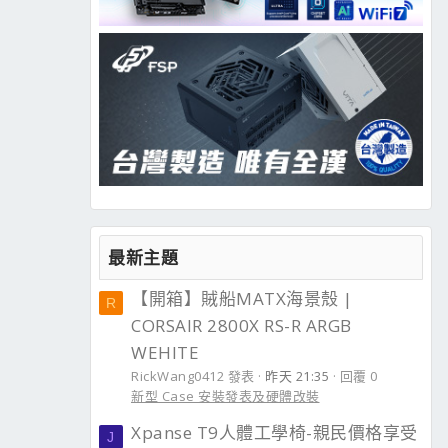
最新主題
【開箱】賊船MATX海景殼 |
R
CORSAIR 2800X RS-R ARGB
WEHITE
RickWang0412 發表
昨天 21:35
回覆 0
新型 Case 安裝發表及硬體改裝
Xpanse T9人體工學椅-親民價格享受
J