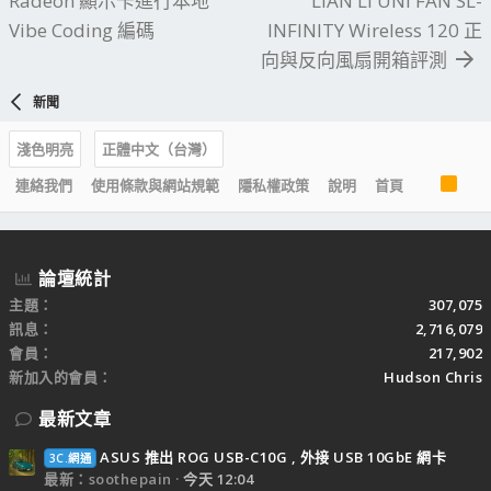
Radeon 顯示卡進行本地
LIAN LI UNI FAN SL-
Vibe Coding 編碼
INFINITY Wireless 120 正
向與反向風扇開箱評測
新聞
淺色明亮
正體中文（台灣）
R
連絡我們
使用條款與網站規範
隱私權政策
說明
首頁
S
S
論壇統計
主題
307,075
訊息
2,716,079
會員
217,902
新加入的會員
Hudson Chris
最新文章
ASUS 推出 ROG USB-C10G , 外接 USB 10GbE 網卡
3C.網通
最新：soothepain
今天 12:04