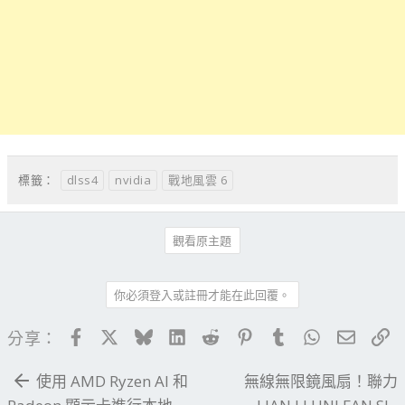
dlss4
nvidia
戰地風雲 6
標籤：
觀看原主題
你必須登入或註冊才能在此回覆。
Facebook
X
Bluesky
LinkedIn
Reddit
Pinterest
Tumblr
WhatsApp
電子郵
連
分享：
使用 AMD Ryzen AI 和
無線無限鏡風扇！聯力