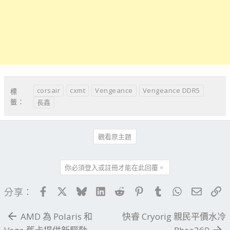
corsair
cxmt
Vengeance
Vengeance DDR5
標
籤：
長鑫
觀看原主題
你必須登入或註冊才能在此回覆。
Facebook
X
Bluesky
LinkedIn
Reddit
Pinterest
Tumblr
WhatsApp
電子郵
連
分享：
AMD 為 Polaris 和
快睿 Cryorig 親民平價水冷