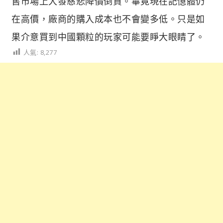
售市場上大發慈悲降價倒貨。畢竟現在記憶體仍
在高價，廠商的購入成本也不會變多低。只是如
果介意買到中國顆粒的玩家可能要睜大眼睛了。
人氣:
8,277