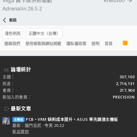
Vega 舊卡提供新驅動
Rheo360
Adrenalin 26.5.2
新訊
淺色明亮
正體中文（台灣）
R
連絡我們
使用條款與網站規範
隱私權政策
說明
首頁
S
S
論壇統計
主題
307,103
訊息
2,716,131
會員
217,904
新加入的會員
PRECISION
最新文章
PCB、VRM 缺料成本提升，ASUS 率先調漲主機板
主機板
最新：龍門忠武
今天 20:22
新品資訊