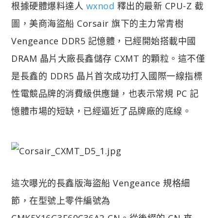
根據硬體爆料達人
wxnod
釋出的最新 CPU-Z 截
圖，美商海盜船 Corsair 旗下的主力常青樹
Vengeance DDR5 記憶體，已經開始搭載中國
DRAM 晶片大廠長鑫儲存 CXMT 的顆粒。這不僅
是長鑫的 DDR5 晶片首次成功打入國際一線指標
性電競品牌的消費級供應鏈，也表示常規 PC 記
憶體市場的短缺，已經逼近了品牌廠的底線。
這次曝光的長鑫版海盜船 Vengeance 規格細
節，在型號上零件編號為
CMK5X16G3E60C36A2-CN。從後綴的 CN 來