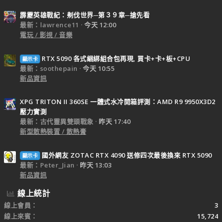
霹靂英雄戰紀：刜伐世界─第３９章─搶先看
最新：lawrence11
今天 12:00
電玩 / 影視 / 音樂
RTX 5090 各式綑綁組合包再現, 買卡+卡+板+CPU
顯示卡
最新：soothepain
今天 10:55
新品資訊
XPG TRITON II 360SE 一體式水冷開箱評測：AMD R9 9950X3D2
壓力實測
最新：古代靈異雙頭戰象
昨天 17:40
新型散熱裝置 / 散熱膏
國外網友 ZOTAC RTX 4090 送修四次最後換來 RTX 5090
顯示卡
最新：Peter_Jian
昨天 13:03
新品資訊
線上統計
線上會員
3
線上來賓
15,724