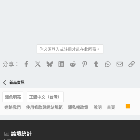
你必須登入或註冊才能在此回覆。
Facebook
X
Bluesky
LinkedIn
Reddit
Pinterest
Tumblr
WhatsApp
電子郵
連
分享：
新品資訊
淺色明亮
正體中文（台灣）
R
連絡我們
使用條款與網站規範
隱私權政策
說明
首頁
S
S
論壇統計