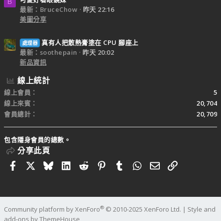
B
最新：BruceChow
昨天 22:16
美圖分享
真有人把散熱膏塗在 CPU 腳座上
處理器
最新：soothepain
昨天 20:02
新品資訊
線上統計
線上會員
5
線上來賓
20,704
會員總計
20,709
包含隱身會員的總數。
分享此頁
Facebook
X
Bluesky
LinkedIn
Reddit
Pinterest
Tumblr
WhatsApp
電子郵件
連結
®
Community platform by XenForo
© 2010-2025 XenForo Ltd.
|
Style and
add-ons by ThemeHouse