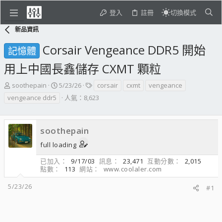
登入
註冊
切換模式
新品資訊
Corsair Vengeance DDR5 開始
記憶體
用上中國長鑫儲存 CXMT 顆粒
主
開
標
soothepain
5/23/26
corsair
cxmt
vengeance
題
始
籤
vengeance ddr5
人氣：8,623
發
日
起
期
人
soothepain
full loading
已加入
9/17/03
訊息
23,471
互動分數
2,015
點數
113
網站
www.coolaler.com
5/23/26
#1