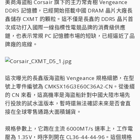
美商海盜船 Corsair 旗下的主力常青樹 Vengeance
DDR5 記憶體，已經開始搭載中國 DRAM 晶片大廠長
鑫儲存 CXMT 的顆粒。這不僅是長鑫的 DDR5 晶片首
次成功打入國際一線指標性電競品牌的消費級供應
鏈，也表示常規 PC 記憶體市場的短缺，已經逼近了品
牌廠的底線。
這次曝光的長鑫版海盜船 Vengeance 規格細節，在型
號上零件編號為 CMK5X16G3E60C36A2-CN。從後綴
的 CN 來看，這高機率是海盜船針對中國大陸市場先
行投放的試水溫版本，暫時還無法確認未來是否會直
接在全球零售通路大面積鋪貨。
規格參數上，它跑在主流 6000MT/s 速率上，工作電
壓為 1.35V，時序則開在 CL36-44-44-96。這個規格