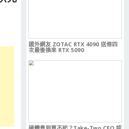
國外網友 ZOTAC RTX 4090 送修四
次最後換來 RTX 5090
硬體貴到買不起？Take-Two CEO 認