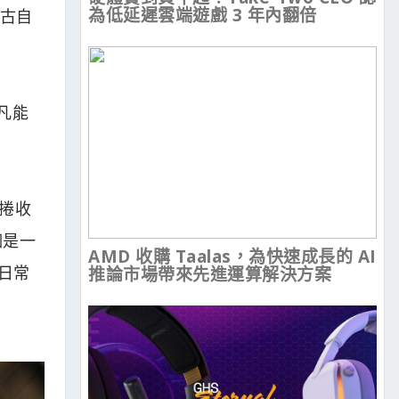
為低延遲雲端遊戲 3 年內翻倍
復古自
凡能
捲收
個是一
AMD 收購 Taalas，為快速成長的 AI
日常
推論市場帶來先進運算解決方案