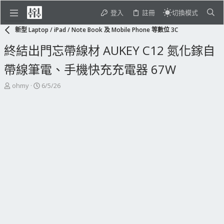
登入
註冊
切換模式
新型 Laptop / iPad / Note Book 及 Mobile Phone 等數位 3C
終結出門忘帶線材 AUKEY C12 氮化鎵自
帶線筆電、手機快充充電器 67W
主
開
ohmy
6/5/26
題
始
發
日
起
期
人