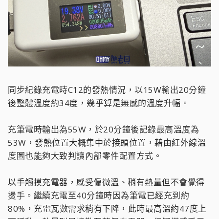
同步紀錄充電時C12的發熱情況，以15W輸出20分鐘
後整體溫度約34度，幾乎算是無感的溫度升幅。
充筆電時輸出為55W，於20分鐘後記錄最高溫度為
53W，發熱位置大概集中於接頭位置，藉由紅外線溫
度圖也能夠大致判讀內部零件配置方式。
以手觸摸充電器，感受偏微溫、稍有熱量但不會覺得
燙手。繼續充電至40分鐘時因為筆電已經充到約
80%，充電瓦數需求稍有下降，此時最高溫約47度上