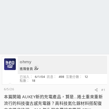
ohmy
進階會員
已加入
6/1/04
訊息
498
互動分數
12
點數
18
6/5/26
#1
本篇開箱 AUKEY新的充電產品，算是...捲土重來重新
流行的科技復古感充電器？高科技氮化鎵材料搭配復