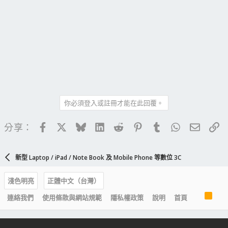
你必須登入或註冊才能在此回覆。
Facebook
X
Bluesky
LinkedIn
Reddit
Pinterest
Tumblr
WhatsApp
電子郵
連
分享：
新型 Laptop / iPad / Note Book 及 Mobile Phone 等數位 3C
淺色明亮
正體中文（台灣）
R
連絡我們
使用條款與網站規範
隱私權政策
說明
首頁
S
S