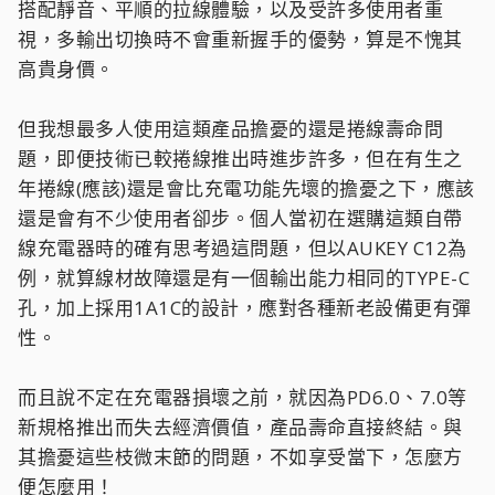
搭配靜音、平順的拉線體驗，以及受許多使用者重
視，多輸出切換時不會重新握手的優勢，算是不愧其
高貴身價。
但我想最多人使用這類產品擔憂的還是捲線壽命問
題，即便技術已較捲線推出時進步許多，但在有生之
年捲線(應該)還是會比充電功能先壞的擔憂之下，應該
還是會有不少使用者卻步。個人當初在選購這類自帶
線充電器時的確有思考過這問題，但以AUKEY C12為
例，就算線材故障還是有一個輸出能力相同的TYPE-C
孔，加上採用1A1C的設計，應對各種新老設備更有彈
性。
而且說不定在充電器損壞之前，就因為PD6.0、7.0等
新規格推出而失去經濟價值，產品壽命直接終結。與
其擔憂這些枝微末節的問題，不如享受當下，怎麼方
便怎麼用！