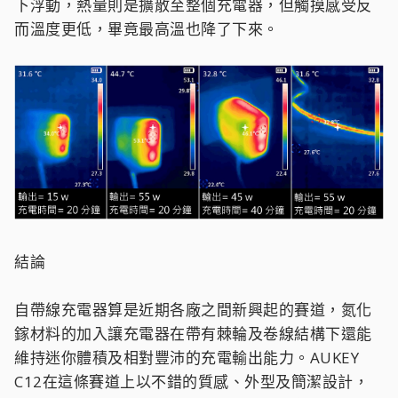
下浮動，熱量則是擴散至整個充電器，但觸摸感受反
而溫度更低，畢竟最高溫也降了下來。
結論
自帶線充電器算是近期各廠之間新興起的賽道，氮化
鎵材料的加入讓充電器在帶有棘輪及卷線結構下還能
維持迷你體積及相對豐沛的充電輸出能力。AUKEY
C12在這條賽道上以不錯的質感、外型及簡潔設計，