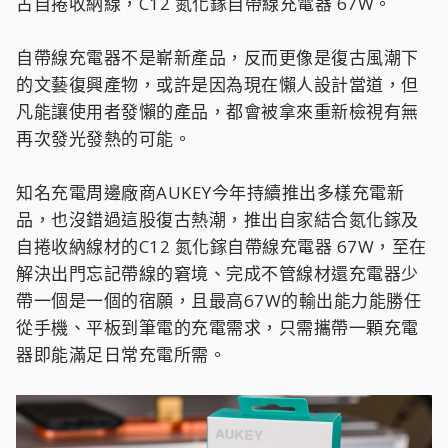
古自捲收納線，C12 氮化鎵自帶線充電器 67W。
自帶線充電器不是嶄新產品，反而更像是復古風潮下
的文藝復興產物，或許是因為現在懶人設計當道，但
凡能讓使用者發懶的產品，都會被拿來重新檢視有無
再次發光發熱的可能。
知名充電周邊廠商AUKEY今年持續推出多樣充電新
品，也沒錯過這股復古熱潮，推出自家結合氮化鎵及
自捲收納線材的C12 氮化鎵自帶線充電器 67W，至在
解決出門忘記帶線的窘境、完成不管線材還充電器少
帶一個是一個的宿願，且最高67W的輸出能力能勝任
從手機、平板到筆電的充電需求，只需攜帶一顆充電
器即能滿足日常充電所需。