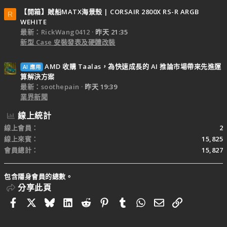
【開箱】賊船MATX海景殼 | CORSAIR 2800X RS-R ARGB
R
WEHITE
最新：RickWang0412
昨天 21:35
新型 Case 安裝發表及硬體改裝
AMD 收購 Taalas，為快速成長的 AI 推論市場帶來先進運
AI 應用
算解決方案
最新：soothepain
昨天 19:39
業界新聞
線上統計
線上會員
2
線上來賓
15,825
會員總計
15,827
包含隱身會員的總數。
分享此頁
Facebook
X
Bluesky
LinkedIn
Reddit
Pinterest
Tumblr
WhatsApp
電子郵件
連結