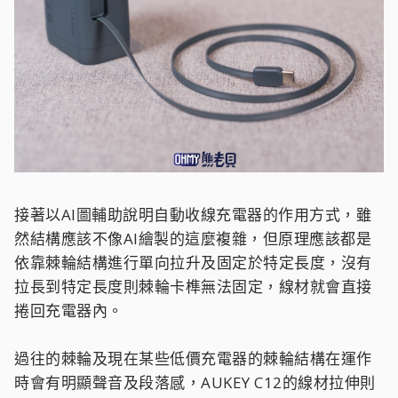
接著以AI圖輔助說明自動收線充電器的作用方式，雖
然結構應該不像AI繪製的這麼複雜，但原理應該都是
依靠棘輪結構進行單向拉升及固定於特定長度，沒有
拉長到特定長度則棘輪卡榫無法固定，線材就會直接
捲回充電器內。
過往的棘輪及現在某些低價充電器的棘輪結構在運作
時會有明顯聲音及段落感，AUKEY C12的線材拉伸則