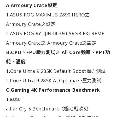
A.Armoury Crate設定
1.ASUS ROG MAXIMUS Z890 HERO之
Armoury Crate之設定
2.ASUS ROG RYUJIN III 360 ARGB EXTREME
Armoury Crate之 Armoury Crate之設定
B.CPU、FPU壓力測試之 All Core頻率、PPT功
耗、溫度
1
.
Core Ultra 9 285K Default Boost壓力測試
2.Core Ultra 9 285K AI Optimaze壓力測試
C.Gaming 4K Performance Benchmark
Tests
a.Far Cry 5 Benchmark《極地戰嚎5》