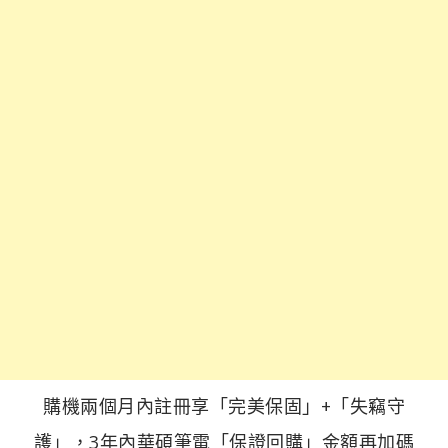
購機兩個月內註冊享「完美保固」+「失竊守
護」，3年內華碩筆電「保證回購」金額再加碼​