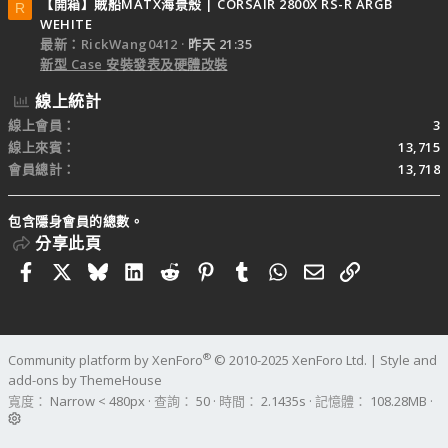
【開箱】賊船MATX海景殼 | CORSAIR 2800X RS-R ARGB
R
WEHITE
最新：RickWang0412
昨天 21:35
新型 Case 安裝發表及硬體改裝
線上統計
線上會員
3
線上來賓
13,715
會員總計
13,718
包含隱身會員的總數。
分享此頁
Facebook
X
Bluesky
LinkedIn
Reddit
Pinterest
Tumblr
WhatsApp
電子郵件
連結
®
Community platform by XenForo
© 2010-2025 XenForo Ltd.
|
Style and
add-ons by ThemeHouse
寬度
查詢
50
時間
2.1435s
記憶體
108.28MB