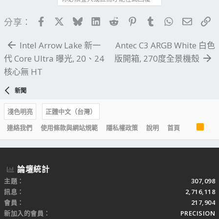
Facebook
X
Bluesky
LinkedIn
Reddit
Pinterest
Tumblr
WhatsApp
電子郵
連
分享：
Intel Arrow Lake 新一
Antec C3 ARGB White 白色
代 Core Ultra 曝光, 20、24
版開箱, 270度全景機殼
核心無 HT
新聞
淺色明亮
正體中文（台灣）
R
連絡我們
使用條款與網站規範
隱私權政策
說明
首頁
S
S
論壇統計
主題
307,098
訊息
2,716,118
會員
217,904
新加入的會員
PRECISION