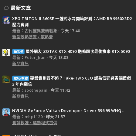
最新文章
XPG TRITON II 360SE 一體式水冷開箱評測：AMD R9 9950X3D2
壓力實測
最新：古代靈異雙頭戰象
今天 17:40
新型散熱裝置 / 散熱膏
國外網友 ZOTAC RTX 4090 送修四次最後換來 RTX 5090
顯示卡
最新：Peter_Jian
今天 13:03
新品資訊
硬體貴到買不起？Take-Two CEO 認為低延遲雲端遊戲
電玩/軟體
3 年內翻倍
最新：soothepain
今天 11:42
新品資訊
NVIDIA GeForce Vulkan Developer Driver 596.99 WHQL
最新：mhp1120
昨天 21:57
測試軟體、驅動程式提供