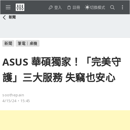
登入
註冊
切換模式
新聞
新聞
筆電｜桌機
ASUS 華碩獨家！「完美守
護」三大服務 失竊也安心
soothepain
4/15/24，15:45