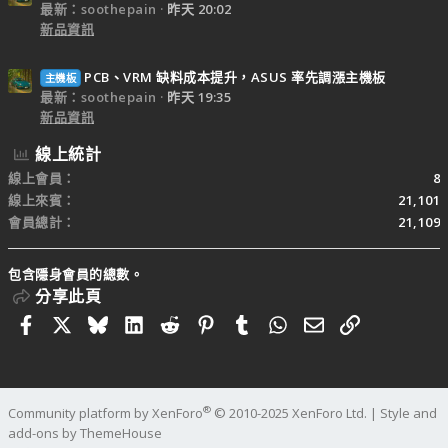
最新：soothepain
昨天 20:02
新品資訊
PCB、VRM 缺料成本提升，ASUS 率先調漲主機板
主機板
最新：soothepain
昨天 19:35
新品資訊
線上統計
線上會員
8
線上來賓
21,101
會員總計
21,109
包含隱身會員的總數。
分享此頁
Facebook
X
Bluesky
LinkedIn
Reddit
Pinterest
Tumblr
WhatsApp
電子郵件
連結
®
Community platform by XenForo
© 2010-2025 XenForo Ltd.
|
Style and
add-ons by ThemeHouse