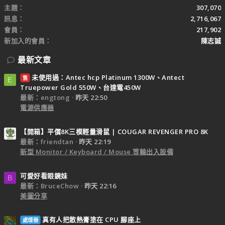
主題
307,070
訊息
2,716,067
會員
217,902
新加入的會員
陳志誠
最新文章
未使用過：Antec hcp Platinum 1300W、Antect
售
E
Truepower Gold 550W、台達電450W
最新：engtong
昨天 22:50
電源供應器
【開箱】平價8K三模輕量滑鼠 | COUGAR REVENGER PRO 8K
最新：friendtan
昨天 22:19
新型 Monitor / Keyboard / Mouse 等輸出入設備
可愛好看眼鏡妹
B
最新：BruceChow
昨天 22:16
美圖分享
真有人把散熱膏塗在 CPU 腳座上
處理器