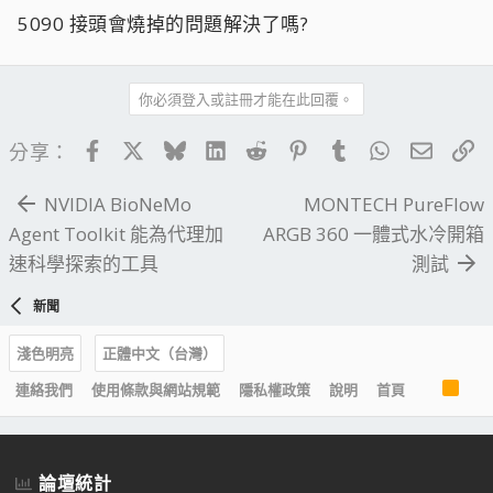
5090 接頭會燒掉的問題解決了嗎?
你必須登入或註冊才能在此回覆。
Facebook
X
Bluesky
LinkedIn
Reddit
Pinterest
Tumblr
WhatsApp
電子郵
連
分享：
NVIDIA BioNeMo
MONTECH PureFlow
Agent Toolkit 能為代理加
ARGB 360 一體式水冷開箱
速科學探索的工具
測試
新聞
淺色明亮
正體中文（台灣）
R
連絡我們
使用條款與網站規範
隱私權政策
說明
首頁
S
S
論壇統計