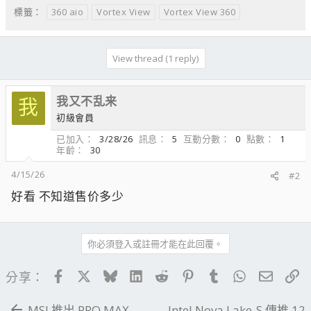
360 aio
Vortex View
Vortex View 360
標籤：
View thread (1 reply)
我又不乱来
我
初級會員
已加入
3/28/26
訊息
5
互動分數
0
點數
1
年齡
30
4/15/26
#2
好看 不知道售价多少
你必須登入或註冊才能在此回覆。
Facebook
X
Bluesky
LinkedIn
Reddit
Pinterest
Tumblr
WhatsApp
電子郵
連
分享：
MSI 推出 PRO MAX
Intel Nova Lake-S 傳推 12