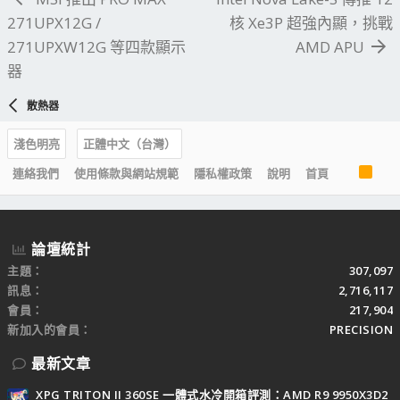
271UPX12G /
核 Xe3P 超強內顯，挑戰
271UPXW12G 等四款顯示
AMD APU
器
散熱器
淺色明亮
正體中文（台灣）
R
連絡我們
使用條款與網站規範
隱私權政策
說明
首頁
S
S
論壇統計
主題
307,097
訊息
2,716,117
會員
217,904
新加入的會員
PRECISION
最新文章
XPG TRITON II 360SE 一體式水冷開箱評測：AMD R9 9950X3D2