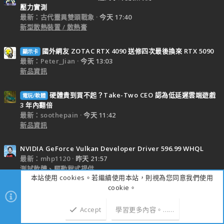
壓力實測
最新：古代靈異雙頭戰象
今天 17:40
新型散熱裝置 / 散熱膏
國外網友 ZOTAC RTX 4090 送修四次最後換來 RTX 5090
顯示卡
最新：Peter_Jian
今天 13:03
新品資訊
硬體貴到買不起？Take-Two CEO 認為低延遲雲端遊戲
電玩/軟體
3 年內翻倍
最新：soothepain
今天 11:42
新品資訊
NVIDIA GeForce Vulkan Developer Driver 596.99 WHQL
最新：mhp1120
昨天 21:57
測試軟體、驅動程式提供
本站使用 cookies。若繼續使用本站，則視為您同意我們使用
cookie。
【開箱】賊船MATX海景殼 | CORSAIR 2800X RS-R ARGB
R
WEHITE
Accept
學習更多內容。……
最新：RickWang0412
昨天 21:35
上方
下方
新型 Case 安裝發表及硬體改裝