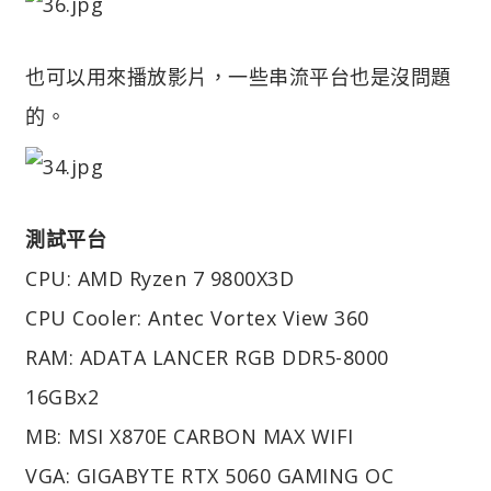
也可以用來播放影片，一些串流平台也是沒問題
的。
測試平台
CPU: AMD Ryzen 7 9800X3D
CPU Cooler: Antec Vortex View 360
RAM: ADATA LANCER RGB DDR5-8000
16GBx2
MB: MSI X870E CARBON MAX WIFI
VGA: GIGABYTE RTX 5060 GAMING OC