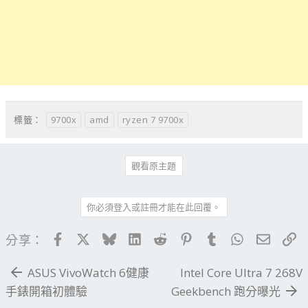
9700x
amd
ryzen 7 9700x
標籤：
觀看原主題
你必須登入或註冊才能在此回覆。
Facebook
X
Bluesky
LinkedIn
Reddit
Pinterest
Tumblr
WhatsApp
電子郵
連
分享：
ASUS VivoWatch 6健康
Intel Core Ultra 7 268V
手錶開箱初體驗
Geekbench 跑分曝光