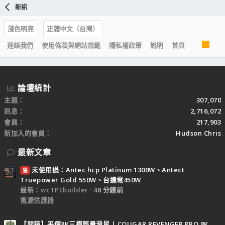
新訊
淺色明亮
正體中文（台灣）
R
連絡我們
使用條款與網站規範
隱私權政策
說明
首頁
S
S
論壇統計
主題
307,070
訊息
2,716,072
會員
217,903
新加入的會員
Hudson Chris
最新文章
未使用過：Antec hcp Platinum 1300W、Antect
售
Truepower Gold 550W、台達電450W
最新：wcTPEbuilder
48 分鐘前
電源供應器
【開箱】平價8K三模輕量滑鼠 | COUGAR REVENGER PRO 8K