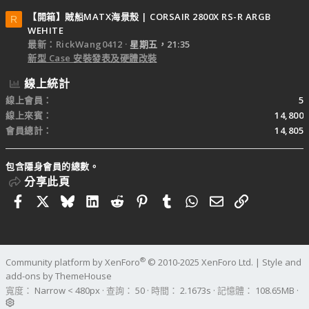
【開箱】賊船MATX海景殼 | CORSAIR 2800X RS-R ARGB
R
WEHITE
最新：RickWang0412
星期五，21:35
新型 Case 安裝發表及硬體改裝
線上統計
線上會員
5
線上來賓
14,800
會員總計
14,805
包含隱身會員的總數。
分享此頁
Facebook
X
Bluesky
LinkedIn
Reddit
Pinterest
Tumblr
WhatsApp
電子郵件
連結
®
Community platform by XenForo
© 2010-2025 XenForo Ltd.
|
Style and
add-ons by ThemeHouse
寬度
查詢
50
時間
2.1673s
記憶體
108.65MB