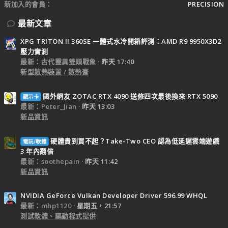
新加入的會員
PRECISION
最新文章
XPG TRITON II 360SE 一體式水冷開箱評測：AMD R9 9950X3D2
壓力實測
最新：古代靈異雙頭戰象
昨天 17:40
新型散熱裝置 / 散熱膏
國外網友 ZOTAC RTX 4090 送修四次最後換來 RTX 5090
顯示卡
最新：Peter_Jian
昨天 13:03
新品資訊
硬體貴到買不起？Take-Two CEO 認為低延遲雲端遊戲
電玩/軟體
3 年內翻倍
最新：soothepain
昨天 11:42
新品資訊
NVIDIA GeForce Vulkan Developer Driver 596.99 WHQL
最新：mhp1120
星期五，21:57
測試軟體、驅動程式提供