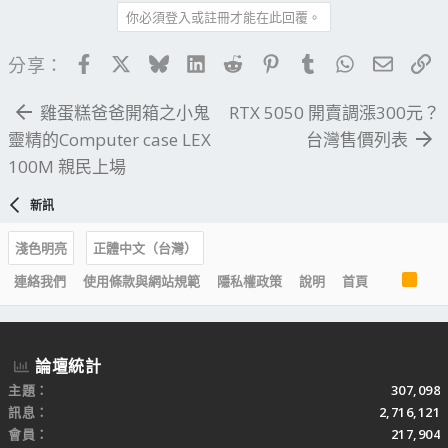
你必須登入或註冊才能在此回覆。
Facebook
X
Bluesky
LinkedIn
Reddit
Pinterest
Tumblr
WhatsApp
電子郵
連
分享：
雞蛋糕爸爸開箱之小鬼
RTX 5050 開賣調漲300元？
靈精的Computer case LEX
台灣售價列表
100M 親民上場
新訊
淺色明亮
正體中文（台灣）
R
連絡我們
使用條款與網站規範
隱私權政策
說明
首頁
S
S
論壇統計
主題
307,098
訊息
2,716,121
會員
217,904