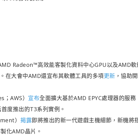
AMD Radeon™高效能客製化資料中心GPU以及AMD
戲平台。在大會中AMD還宣布其軟體工具的多項
更新
，協助開
es；AWS）
宣布
全面擴大基於AMD EPYC處理器的服
括首度推出的T3系列實例。
nment）
揭露
即將推出的新一代遊戲主機細節，新機將
的客製化AMD晶片。