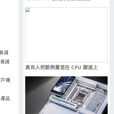
衰減
比衰減
真有人把散熱膏塗在 CPU 腳座上
客戶端
受產品