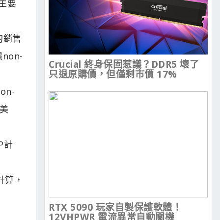
主要
的銷售
on-
Crucial 終身保固惹議？DDR5 壞了
只退原購價，但僅剩市價 17%
n-
萬美
P計
P計算，
RTX 5090 玩家自製保護軟體！
12VHPWR 電流異常自動關機