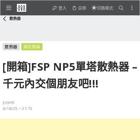
登入
註冊
切換模式
散熱器
散熱器
網友開箱
[開箱]FSP NP5單塔散熱器 –
千元內交個朋友吧!!!
yuwei
4/18/25，21:15