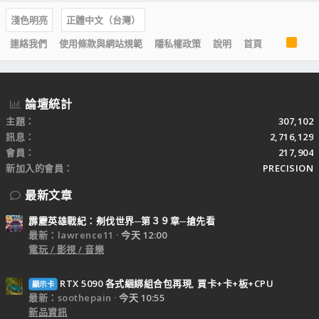
淺色明亮
正體中文（台灣）
R
連絡我們
使用條款與網站規範
隱私權政策
說明
首頁
S
S
論壇統計
主題
307,102
訊息
2,716,129
會員
217,904
新加入的會員
PRECISION
最新文章
霹靂英雄戰紀：刜伐世界─第３９章─搶先看
最新：lawrence11
今天 12:00
電玩 / 影視 / 音樂
RTX 5090 各式綑綁組合包再現, 買卡+卡+板+CPU
顯示卡
最新：soothepain
今天 10:55
新品資訊