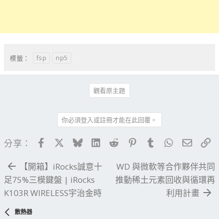
fsp
np5
標籤：
觀看原主題
你必須登入或註冊才能在此回覆。
Facebook
X
Bluesky
LinkedIn
Reddit
Pinterest
Tumblr
WhatsApp
電子郵
連
分享：
【開箱】iRocks誠意十
WD 與微軟等合作夥伴共同
足75%三模鍵盤 | iRocks
推動稀土元素回收與循環再
K103R WIRELESS宇治金時
利用計畫
散熱器