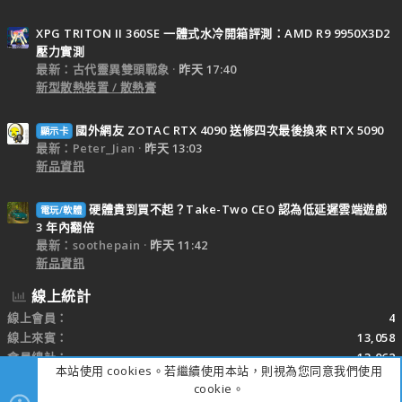
XPG TRITON II 360SE 一體式水冷開箱評測：AMD R9 9950X3D2
壓力實測
最新：古代靈異雙頭戰象
昨天 17:40
新型散熱裝置 / 散熱膏
國外網友 ZOTAC RTX 4090 送修四次最後換來 RTX 5090
顯示卡
最新：Peter_Jian
昨天 13:03
新品資訊
硬體貴到買不起？Take-Two CEO 認為低延遲雲端遊戲
電玩/軟體
3 年內翻倍
最新：soothepain
昨天 11:42
新品資訊
線上統計
線上會員
4
線上來賓
13,058
會員總計
13,062
本站使用 cookies。若繼續使用本站，則視為您同意我們使用
cookie。