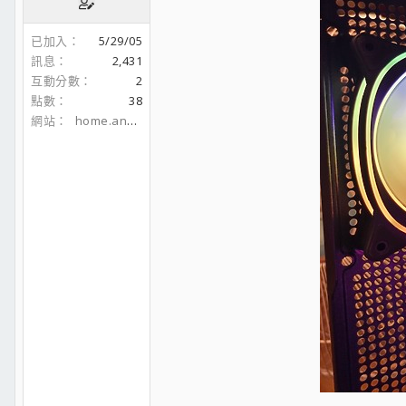
已加入
5/29/05
訊息
2,431
互動分數
2
點數
38
網站
home.anet.net.tw