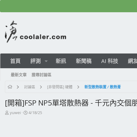
首頁
評測
新訊
新聞稿
AI 科技
網
最新文章
搜尋討論區
討論區
[非發問區] 硬體
新型散熱裝置 / 散熱膏
[開箱]FSP NP5單塔散熱器 - 千元內交個朋
主
開
yuwei
4/18/25
題
始
發
日
起
期
人