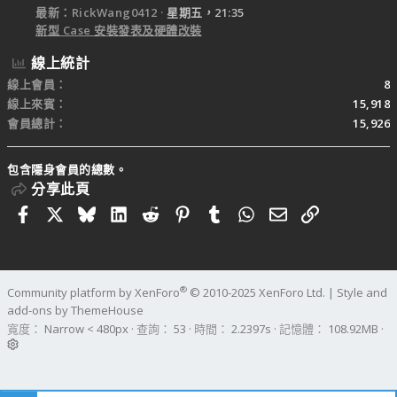
最新：RickWang0412
星期五，21:35
新型 Case 安裝發表及硬體改裝
線上統計
線上會員
8
線上來賓
15,918
會員總計
15,926
包含隱身會員的總數。
分享此頁
Facebook
X
Bluesky
LinkedIn
Reddit
Pinterest
Tumblr
WhatsApp
電子郵件
連結
®
Community platform by XenForo
© 2010-2025 XenForo Ltd.
|
Style and
add-ons by ThemeHouse
寬度
查詢
53
時間
2.2397s
記憶體
108.92MB