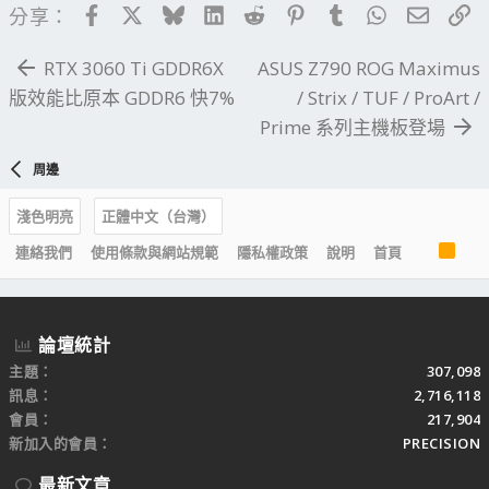
Facebook
X
Bluesky
LinkedIn
Reddit
Pinterest
Tumblr
WhatsApp
電子郵
連
分享：
RTX 3060 Ti GDDR6X
ASUS Z790 ROG Maximus
版效能比原本 GDDR6 快7%
/ Strix / TUF / ProArt /
Prime 系列主機板登場
周邊
淺色明亮
正體中文（台灣）
R
連絡我們
使用條款與網站規範
隱私權政策
說明
首頁
S
S
論壇統計
主題
307,098
訊息
2,716,118
會員
217,904
新加入的會員
PRECISION
最新文章