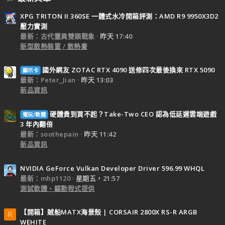
XPG TRITON II 360SE 一體式水冷開箱評測：AMD R9 9950X3D2
壓力實測
最新：古代靈異雙頭戰象
昨天 17:40
新型散熱裝置 / 散熱膏
國外網友 ZOTAC RTX 4090 送修四次最後換來 RTX 5090
顯示卡
最新：Peter_Jian
昨天 13:03
新品資訊
硬體貴到買不起？Take-Two CEO 認為低延遲雲端遊戲
電玩/軟體
3 年內翻倍
最新：soothepain
昨天 11:42
新品資訊
NVIDIA GeForce Vulkan Developer Driver 596.99 WHQL
最新：mhp1120
星期五，21:57
測試軟體、驅動程式提供
【開箱】賊船MATX海景殼 | CORSAIR 2800X RS-R ARGB
R
WEHITE