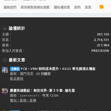
R
連絡我們
使用條款與網站規範
隱私權政策
說明
首頁
S
S
論壇統計
主題
307,103
訊息
2,716,131
會員
217,904
新加入的會員
PRECISION
最新文章
PCB、VRM 缺料成本提升，ASUS 率先調漲主機板
主機板
最新：龍門忠武
20 分鐘前
新品資訊
霹靂英雄戰紀：刜伐世界─第３９章─搶先看
最新：lawrence11
今天 12:00
電玩 / 影視 / 音樂