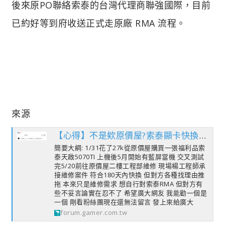
後來原PO聯絡索泰的台灣代理商聯強國際，目前
已約好等到府收送正式走原廠 RMA 流程。
來源
【心得】不是欸原價屋?索泰顯卡快換的窗口這樣搞誰以後敢買? @電腦應用綜合討論 哈啦板 – 巴哈姆特
簡要大綱: 1/31花了27k從原價屋購買一張福利品索
泰天啟5070TI 上機後5月開始有藍屏當機 交叉測試
完5/20前往原價屋二樓工程部維修 現場楊工程師承
接維修案件 符合180天內快換 但對方各種找理由推
拖 本來只是維修需求 想自行對索泰RMA 但對方有
些不妥言論實在忍不了 希望廣大網友 我能勸一個是
一個 剛看粉絲團現在還無法留言 發上來給廣大
forum.gamer.com.tw