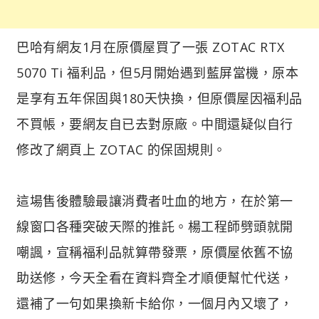
巴哈有網友1月在原價屋買了一張 ZOTAC RTX
5070 Ti 福利品，但5月開始遇到藍屏當機，原本
是享有五年保固與180天快換，但原價屋因福利品
不買帳，要網友自已去對原廠。中間還疑似自行
修改了網頁上 ZOTAC 的保固規則。
這場售後體驗最讓消費者吐血的地方，在於第一
線窗口各種突破天際的推託。楊工程師劈頭就開
嘲諷，宣稱福利品就算帶發票，原價屋依舊不協
助送修，今天全看在資料齊全才順便幫忙代送，
還補了一句如果換新卡給你，一個月內又壞了，