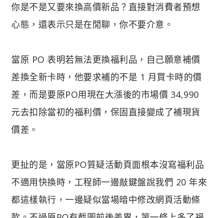
你是不是又要來換高價新品？直接對消費者預想
心態，還表示只是在閒聊，你不要介意。
當原 PO 表明若無法更換福利品，自己願意補價
差換全新卡時，他要求補的不是 1 月買卡時的價
差，而是要原PO用現在大漲後的市場價 34,990
元去扣除當初的福利價，保固直接變成了補現貨
價差。
更扯的是，當原PO質疑活動頁面根本沒寫福利品
不適用快換時，工程師一邊敲鍵盤說我們 20 年來
都這樣執行，一邊疑似當場暗中修改網頁活動條
款。不過原PO有截圖前後差異，第一條上多了福