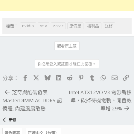
nvidia
rma
zotac
原價屋
福利品
送修
標籤：
觀看原主題
你必須登入或註冊才能在此回覆。
Facebook
X
Bluesky
LinkedIn
Reddit
Pinterest
Tumblr
WhatsApp
電子郵
連
分享：
芝奇與酷碼發表
Intel ATX12VO V3 電源新標
MasterDIMM AC DDR5 記
準，砍掉待機電軌、閒置效
憶體, 內建風扇散熱
率增 29%
新訊
淺色明亮
正體中文（台灣）