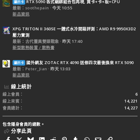
RTX 5090 各式綑綁組合包再現, 買卡+卡+板+CPU
顯示卡
最新：soothepain
今天 10:55
新品資訊
XPG TRITON II 360SE 一體式水冷開箱評測：AMD R9 9950X3D2
壓力實測
最新：古代靈異雙頭戰象
昨天 17:40
新型散熱裝置 / 散熱膏
國外網友 ZOTAC RTX 4090 送修四次最後換來 RTX 5090
顯示卡
最新：Peter_Jian
昨天 13:03
新品資訊
線上統計
線上會員
6
線上來賓
14,221
會員總計
14,227
包含隱身會員的總數。
分享此頁
Facebook
X
Bluesky
LinkedIn
Reddit
Pinterest
Tumblr
WhatsApp
電子郵件
連結