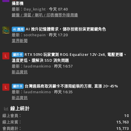
攝影機
最新：Day_knight
今天 07:40
鍵盤 / 滑鼠 / 喇叭 / 印表機等外接周邊
AI 推升記憶體需求，儲存技術扮演更關鍵角色
AI 應用
最新：soothepain
昨天 17:20
業界新聞
RTX 5090 玩家實測 ROG Equalizer 12V-2x6, 電壓更穩、
顯示卡
L
溫度更低、還解決 SSD 消失問題
最新：laudmankimo
昨天 16:57
新品資訊
台灣通路商取消顯卡不漲限組裝的方案, 直漲 20~45%
顯示卡
L
最新：laudmankimo
昨天 16:35
新品資訊
線上統計
線上會員
10
線上來賓
15,763
會員總計
15,773