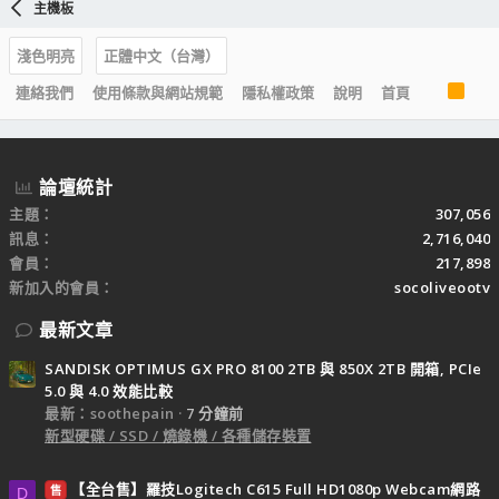
主機板
淺色明亮
正體中文（台灣）
R
連絡我們
使用條款與網站規範
隱私權政策
說明
首頁
S
S
論壇統計
主題
307,056
訊息
2,716,040
會員
217,898
新加入的會員
socoliveootv
最新文章
SANDISK OPTIMUS GX PRO 8100 2TB 與 850X 2TB 開箱, PCIe
5.0 與 4.0 效能比較
最新：soothepain
7 分鐘前
新型硬碟 / SSD / 燒錄機 / 各種儲存裝置
【全台售】羅技Logitech C615 Full HD1080p Webcam網路
售
D