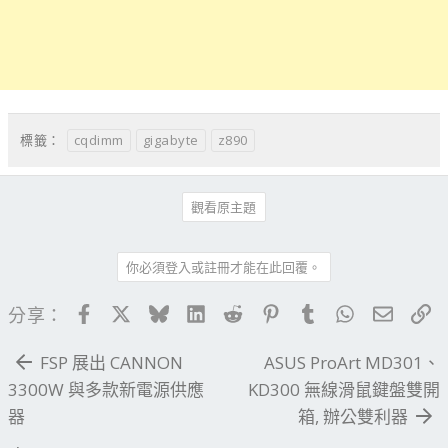
cqdimm
gigabyte
z890
標籤：
觀看原主題
你必須登入或註冊才能在此回覆。
Facebook
X
Bluesky
LinkedIn
Reddit
Pinterest
Tumblr
WhatsApp
電子郵
連
分享：
FSP 展出 CANNON
ASUS ProArt MD301、
3300W 與多款新電源供應
KD300 無線滑鼠鍵盤雙開
器
箱, 辦公雙利器