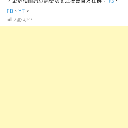
，更多相關訊息請密切關注技嘉官方社群：
IG
、
FB
、
YT
。
人氣:
4,295