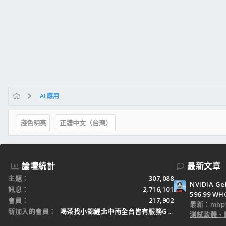
AI 應用
淺色明亮
正體中文（台灣）
論壇統計
最新文章
主題
307,088
NVIDIA Ge
訊息
2,716,101
596.99 WH
會員
217,902
最新：mhp1
新加入的會員
喝茶找小錦鯉北中南全台皆有服務Gleezy：tw3
測試軟體、