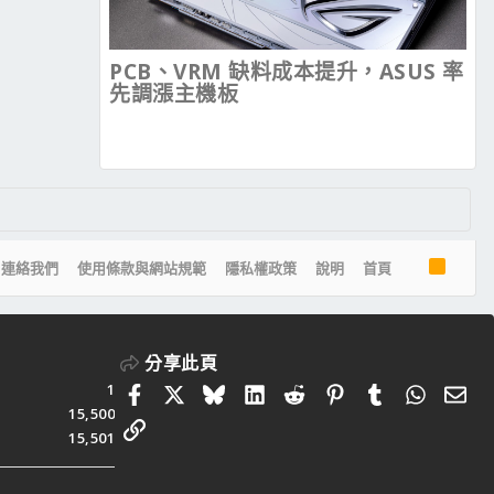
PCB、VRM 缺料成本提升，ASUS 率
先調漲主機板
R
連絡我們
使用條款與網站規範
隱私權政策
說明
首頁
S
S
分享此頁
1
Facebook
X
Bluesky
LinkedIn
Reddit
Pinterest
Tumblr
Whats
電
15,500
連結
15,501