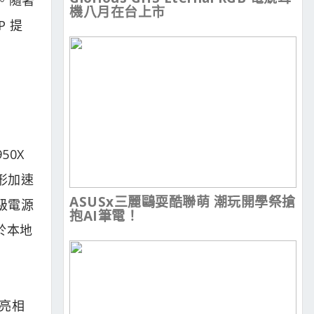
機八月在台上市
P 提
50X
圖形加速
ASUSx三麗鷗耍酷聯萌 潮玩開學祭搶
金級電源
抱AI筆電！
皆於本地
次亮相