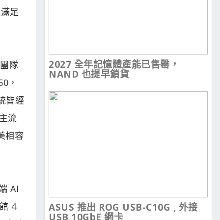
以滿足
2027 全年記憶體產能已售罄，
與團隊
NAND 也提早鎖貨
50，
系統皆經
種主流
完美相容
 AI
館 4
ASUS 推出 ROG USB-C10G , 外接
USB 10GbE 網卡