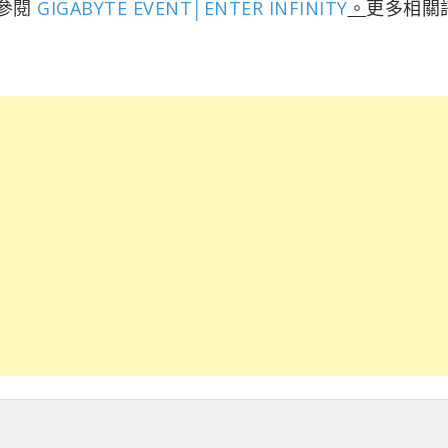
參閱
GIGABYTE EVENT│ENTER INFINITY
。
更多相關