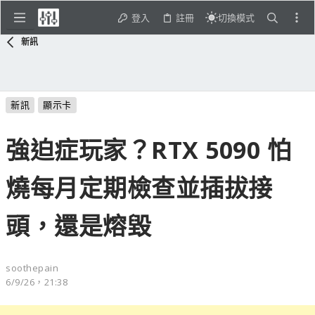
登入
註冊
切換模式
新訊
新訊
顯示卡
強迫症玩家？RTX 5090 怕
燒每月定期檢查並插拔接
頭，還是熔毀
soothepain
6/9/26，21:38