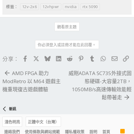
12v-2x6
12vhpwr
nvidia
rtx 5090
標籤：
觀看原主題
你必須登入或註冊才能在此回覆。
Facebook
X
Bluesky
LinkedIn
Reddit
Pinterest
Tumblr
WhatsApp
電子郵
連
分享：
AMD FPGA 助力
威剛ADATA SC735外接式固
ModRetro 以 M64 遊戲主
態硬碟-大容量2TB，
機重現復古遊戲體驗
1050MB/s高速傳輸效能輕
鬆帶著走
新訊
淺色明亮
正體中文（台灣）
R
連絡我們
使用條款與網站規範
隱私權政策
說明
首頁