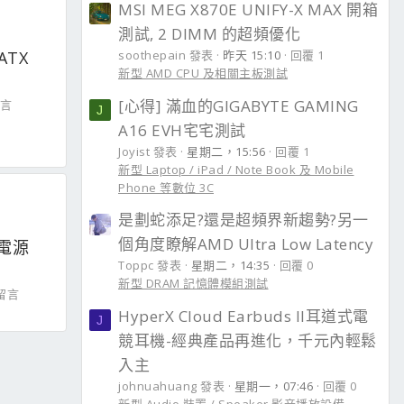
MSI MEG X870E UNIFY-X MAX 開箱
測試, 2 DIMM 的超頻優化
soothepain 發表
昨天 15:10
回覆 1
 ATX
新型 AMD CPU 及相關主板測試
[心得] 滿血的GIGABYTE GAMING
留言
J
A16 EVH宅宅測試
Joyist 發表
星期二，15:56
回覆 1
新型 Laptop / iPad / Note Book 及 Mobile
Phone 等數位 3C
是劃蛇添足?還是超頻界新趨勢?另一
個角度瞭解AMD Ultra Low Latency
n 電源
Toppc 發表
星期二，14:35
回覆 0
新型 DRAM 記憶體模組測試
 留言
HyperX Cloud Earbuds II耳道式電
J
競耳機-經典產品再進化，千元內輕鬆
入主
johnuahuang 發表
星期一，07:46
回覆 0