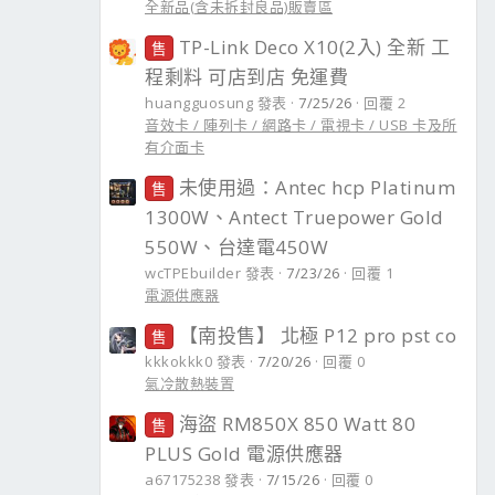
全新品(含未拆封良品)販賣區
TP-Link Deco X10(2入) 全新 工
售
程剩料 可店到店 免運費
huangguosung 發表
7/25/26
回覆 2
音效卡 / 陣列卡 / 網路卡 / 電視卡 / USB 卡及所
有介面卡
未使用過：Antec hcp Platinum
售
1300W、Antect Truepower Gold
550W、台達電450W
wcTPEbuilder 發表
7/23/26
回覆 1
電源供應器
【南投售】 北極 P12 pro pst co
售
kkkokkk0 發表
7/20/26
回覆 0
氣冷散熱裝置
海盜 RM850X 850 Watt 80
售
PLUS Gold 電源供應器
a67175238 發表
7/15/26
回覆 0