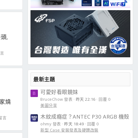
接頭,
留言
最新主題
可愛好看眼鏡妹
B
BruceChow 發表
昨天 22:16
回覆 0
一家燒
美圖分享
木紋成癮症？ANTEC P30 ARGB 機殼
 留言
ohmy 發表
昨天 18:49
回覆 0
新型 Case 安裝發表及硬體改裝