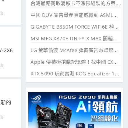
台灣通路商取消顯卡不漲限組裝的方案, 直漲 20~45%
留言
中國 DUV 宣告量產真能威脅到 ASML？外媒稱相差甚遠
GIGABYTE B850M FORCE WIFI6E 榨乾長鑫24G DDR
MSI MEG X870E UNIFY-X MAX 開箱測試, 2 DIMM 的超頻優化
LG 螢幕偷渡 McAfee 彈窗廣告惹眾怒，微軟出手制止
-2X6
Apple 傳積極搶購記憶體！找中國 CXMT 談價格碰壁
留言
RTX 5090 玩家實測 ROG Equalizer 12V-2x6, 電壓更穩、溫度更低、還解決 SSD 消失問題
改採新的
留言