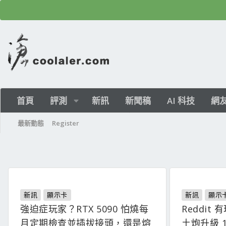
首頁
評測
新訊
新聞稿
AI 科技
網
最新動態
Register
新訊
顯示卡
新訊
顯示
強迫症玩家？RTX 5090 怕燒每
Reddit 
月定期檢查並插拔接頭，還是熔
土炮升級 12