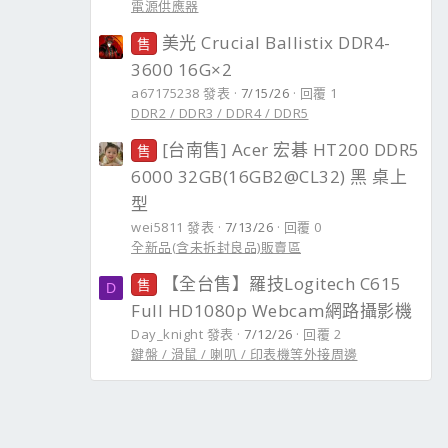
電源供應器
美光 Crucial Ballistix DDR4-
售
3600 16G×2
a67175238 發表
7/15/26
回覆 1
DDR2 / DDR3 / DDR4 / DDR5
[台南售] Acer 宏碁 HT200 DDR5
售
6000 32GB(16GB2@CL32) 黑 桌上
型
wei5811 發表
7/13/26
回覆 0
全新品(含未拆封良品)販賣區
【全台售】羅技Logitech C615
售
D
Full HD1080p Webcam網路攝影機
Day_knight 發表
7/12/26
回覆 2
鍵盤 / 滑鼠 / 喇叭 / 印表機等外接周邊