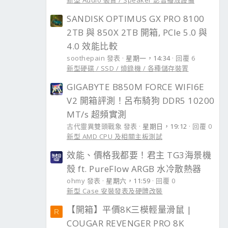
新型 Audio 裝置 / Speaker 影音播放設備
SANDISK OPTIMUS GX PRO 8100
2TB 與 850X 2TB 開箱, PCIe 5.0 與
4.0 效能比較
soothepain 發表
星期一，14:34
回覆 6
新型硬碟 / SSD / 燒錄機 / 各種儲存裝置
GIGABYTE B850M FORCE WIFI6E
V2 開箱評測！呂布騎狗 DDR5 10200
MT/s 超頻實測
古代靈異雙頭戰象 發表
星期日，19:12
回覆 0
新型 AMD CPU 及相關主板測試
效能、價格我都要！君主 TG3海景機
殼 ft. PureFlow ARGB 水冷散熱器
ohmy 發表
星期六，11:59
回覆 0
新型 Case 安裝發表及硬體改裝
【開箱】平價8K三模輕量滑鼠 |
R
COUGAR REVENGER PRO 8K