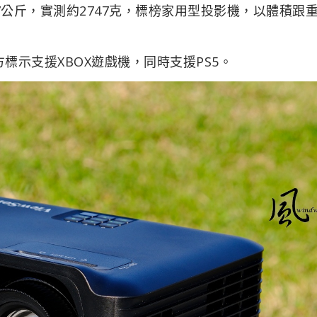
，淨重2.7公斤，實測約2747克，標榜家用型投影機，以體積跟
左方標示支援XBOX遊戲機，同時支援PS5。