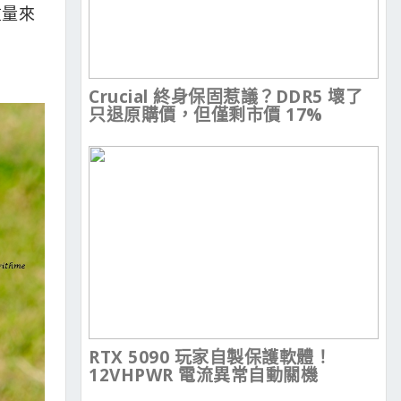
重量來
Crucial 終身保固惹議？DDR5 壞了
只退原購價，但僅剩市價 17%
RTX 5090 玩家自製保護軟體！
12VHPWR 電流異常自動關機