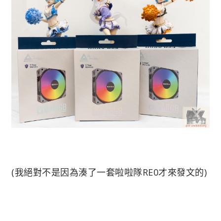
(我絕對不是因為湊了一套啦啦隊RE0才來發文的)