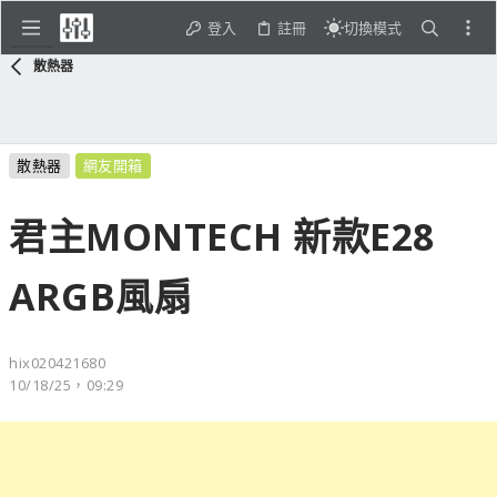
登入
註冊
切換模式
散熱器
散熱器
網友開箱
君主MONTECH 新款E28
ARGB風扇
hix020421680
10/18/25，09:29