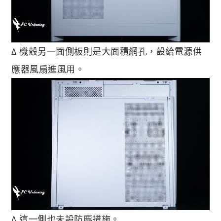
∆ 機殼另一面側板則是大面積網孔，設給電源供
應器風扇進風用。
∆ 這一側也未設防塵措施。