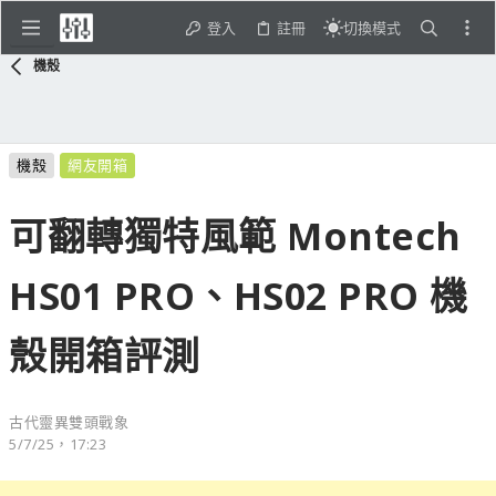
登入
註冊
切換模式
機殼
機殼
網友開箱
可翻轉獨特風範 Montech
HS01 PRO、HS02 PRO 機
殼開箱評測
古代靈異雙頭戰象
5/7/25，17:23