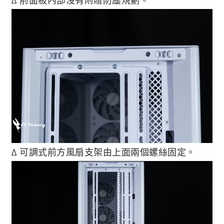
∆ 可調式前方風扇支架由上面兩個螺絲固定。