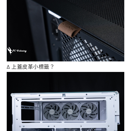
∆ 上蓋皮革小標籤？