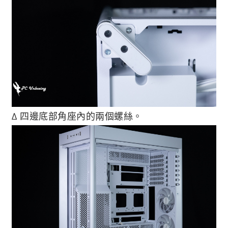
∆ 四邊底部角座內的兩個螺絲。