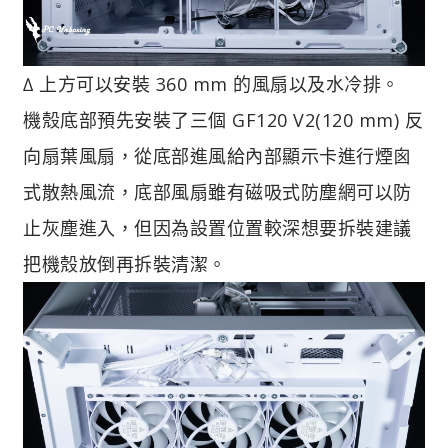
∆ 上方可以安裝 360 mm 的風扇以及水冷排。
機殼底部預先安裝了三個 GF120 V2(120 mm) 反
向扇葉風扇，從底部進風給內部顯示卡進行煙囪
式散熱風流，底部風扇雖有磁吸式防塵網可以防
止灰塵進入，但因為設置位置較深想要拆裝建議
把機殼放倒再拆裝清潔。