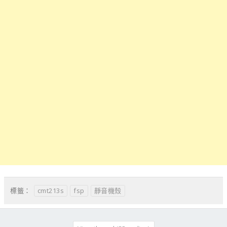
cmt213s
fsp
靜音機殼
標籤：