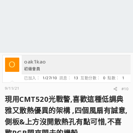
oak1kao
O
初級會員
已加入
1/27/10
訊息
13
互動分數
0
點數
1
9/11/21
#10
現用CMT520光戰警,喜歡這種低調典
雅又散熱優異的架構 ,四個風扇有誠意,
側板&上方沒開散熱孔有點可惜,不喜
歡RGB閃來閃去的機殼​