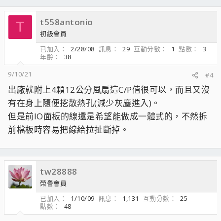
t558antonio
T
初級會員
已加入
2/28/08
訊息
29
互動分數
1
點數
3
年齡
38
9/10/21
#4
出廠就附上4顆12公分風扇這C/P值很可以，而且又沒
有在身上隨便挖散熱孔(減少灰塵進入)。
但是前IO面板的線還是希望能做成一體式的，不然拆
前檔板時容易把線給拉扯斷掉。
tw28888
榮譽會員
已加入
1/10/09
訊息
1,131
互動分數
25
點數
48