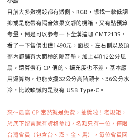
小結
目前大多數機殼都有透側、RGB，想找一款低調
抑或是能帶有隔音效果安靜的機箱，又有點預算
考量，倒是可以參考一下全漢這咖 CMT213S，
看了一下售價也僅1490元，面板、左右側以及頂
部內都鋪有大面積的隔音墊，加上4顆12公分風
扇，還算蠻有 CP 值的。擴充度也不差，基本應
用還算夠，也能支援32公分高階顯卡、36公分水
冷，比較缺憾的是沒有 USB Type-C。
來～最高 CP 當然就是免費，抽獎啦！老規矩，
於底下留言就有資格參加，名額只有一位，僅限
台灣會員（包含台、澎、金、馬），每位會員回