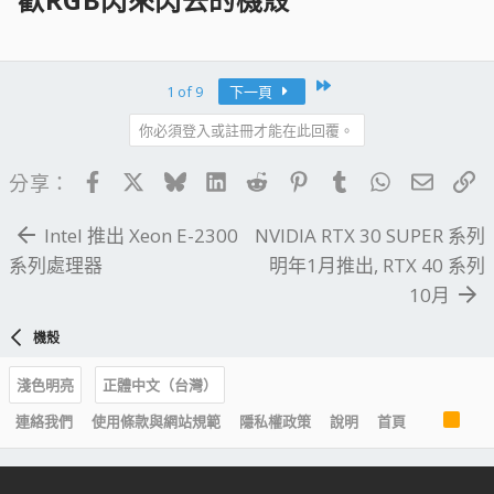
Last
1 of 9
下一頁
你必須登入或註冊才能在此回覆。
Facebook
X
Bluesky
LinkedIn
Reddit
Pinterest
Tumblr
WhatsApp
電子郵
連
分享：
Intel 推出 Xeon E-2300
NVIDIA RTX 30 SUPER 系列
系列處理器
明年1月推出, RTX 40 系列
10月
機殼
淺色明亮
正體中文（台灣）
R
連絡我們
使用條款與網站規範
隱私權政策
說明
首頁
S
S