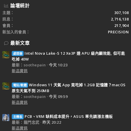
論壇統計
主題
307,108
訊息
2,716,138
會員
217,904
新加入的會員
PRECISION
最新文章
Intel Nova Lake-S 12 Xe3P 達 APU 級內顯效能, 但可能
處理器
吃掉 40W
最新：soothepain
今天 10:23
新品資訊
Windows 11 天氣 App 竟吃掉 1.2GB 記憶體？macOS
電玩/軟體
原生天氣不到 250MB
最新：soothepain
今天 09:59
新品資訊
PCB、VRM 缺料成本提升，ASUS 率先調漲主機板
主機板
最新：龍門忠武
昨天 20:22
新品資訊