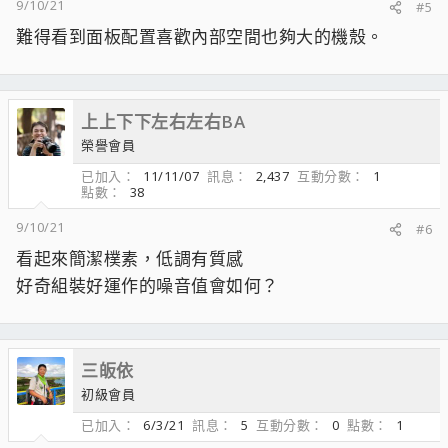
9/10/21
#5
難得看到面板配置喜歡內部空間也夠大的機殼。
上上下下左右左右BA
榮譽會員
已加入
11/11/07
訊息
2,437
互動分數
1
點數
38
9/10/21
#6
看起來簡潔樸素，低調有質感
好奇組裝好運作的噪音值會如何？
三皈依
初級會員
已加入
6/3/21
訊息
5
互動分數
0
點數
1