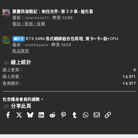
霹靂英雄戰紀：刜伐世界─第３９章─搶先看
最新：lawrence11
昨天 12:00
電玩 / 影視 / 音樂
RTX 5090 各式綑綁組合包再現, 買卡+卡+板+CPU
顯示卡
最新：soothepain
昨天 10:55
新品資訊
線上統計
線上會員
6
線上來賓
14,971
會員總計
14,977
包含隱身會員的總數。
分享此頁
Facebook
X
Bluesky
LinkedIn
Reddit
Pinterest
Tumblr
WhatsApp
電子郵件
連結