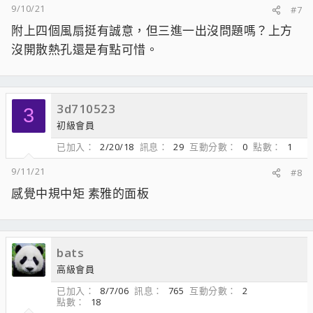
9/10/21
#7
附上四個風扇挺有誠意，但三進一出沒問題嗎？上方
沒開散熱孔還是有點可惜。
3d710523
3
初級會員
已加入
2/20/18
訊息
29
互動分數
0
點數
1
9/11/21
#8
感覺中規中矩 素雅的面板
bats
高級會員
已加入
8/7/06
訊息
765
互動分數
2
點數
18