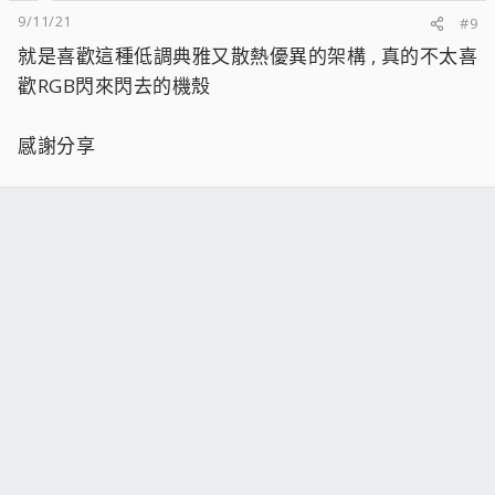
9/11/21
#9
就是喜歡這種低調典雅又散熱優異的架構 , 真的不太喜
歡RGB閃來閃去的機殼
感謝分享