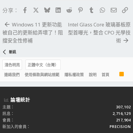
Facebook
X
Bluesky
LinkedIn
Reddit
Pinterest
Tumblr
WhatsApp
電子郵
連
分享：
Windows 11 更新功能
Intel Glass Core 玻璃基板原
被自己的更新給弄壞了！阻
型首曝光，整合 CPO 光學技
擋安全性修補
術
新訊
淺色明亮
正體中文（台灣）
R
連絡我們
使用條款與網站規範
隱私權政策
說明
首頁
S
S
論壇統計
主題
307,102
訊息
2,716,129
會員
217,904
新加入的會員
PRECISION