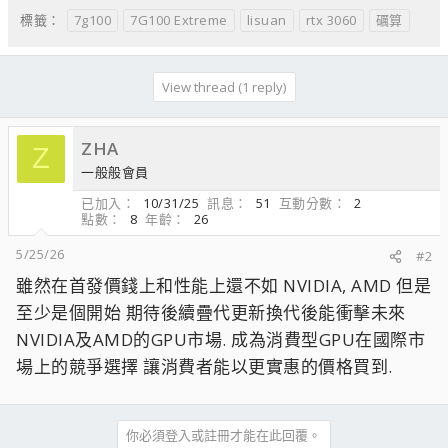
7g100
7G100 Extreme
lisuan
rtx 3060
礪算
標籤：
View thread (1 reply)
ZHA
Z
一般般會員
已加入
10/31/25
訊息
51
互動分數
2
點數
8
年齡
26
5/25/26
#2
雖然在首發價錢上和性能上還不如 NVIDIA, AMD 但是
至少是個開始 期待後續疊代更新換代後能衝擊未來
NVIDIA及AMD的GPU市場. 成為消費型GPU在國際市
場上的競爭選擇 讓消費者能以更實惠的價格買到.
你必須登入或註冊才能在此回覆。