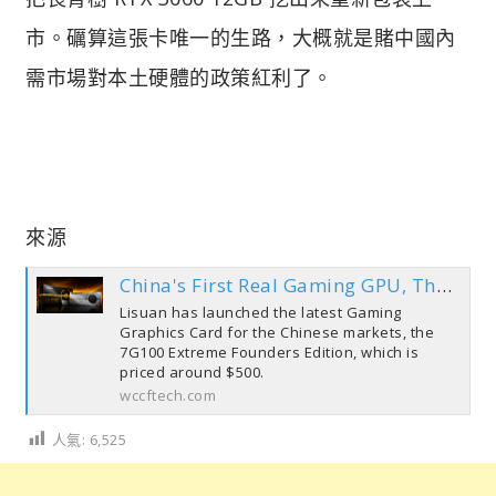
市。礪算這張卡唯一的生路，大概就是賭中國內
需市場對本土硬體的政策紅利了。
來源
China's First Real Gaming GPU, The 7G100, Arrives From Lisuan, At RTX 5060 Ti Money, But Delivers RTX 3060 Performance
Lisuan has launched the latest Gaming
Graphics Card for the Chinese markets, the
7G100 Extreme Founders Edition, which is
priced around $500.
wccftech.com
人氣:
6,525