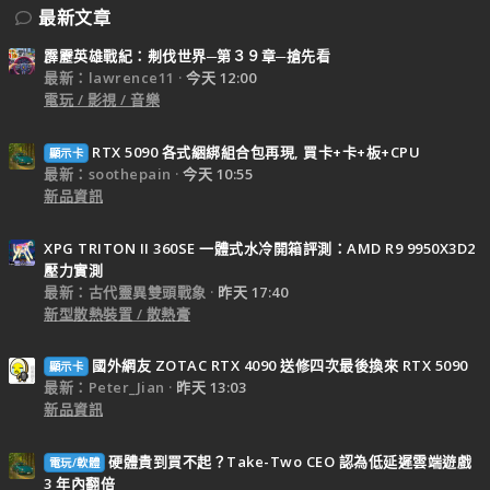
最新文章
霹靂英雄戰紀：刜伐世界─第３９章─搶先看
最新：lawrence11
今天 12:00
電玩 / 影視 / 音樂
RTX 5090 各式綑綁組合包再現, 買卡+卡+板+CPU
顯示卡
最新：soothepain
今天 10:55
新品資訊
XPG TRITON II 360SE 一體式水冷開箱評測：AMD R9 9950X3D2
壓力實測
最新：古代靈異雙頭戰象
昨天 17:40
新型散熱裝置 / 散熱膏
國外網友 ZOTAC RTX 4090 送修四次最後換來 RTX 5090
顯示卡
最新：Peter_Jian
昨天 13:03
新品資訊
硬體貴到買不起？Take-Two CEO 認為低延遲雲端遊戲
電玩/軟體
3 年內翻倍